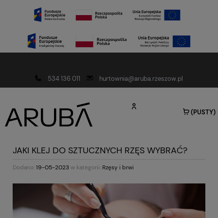
Darmowa dostawa od 150 złotych
534 136 011
hurtownia@aruba.rzeszow.pl
(PUSTY)
JAKI KLEJ DO SZTUCZNYCH RZĘS WYBRAĆ?
Dodano:
19-05-2023
w kategorii:
Rzęsy i brwi