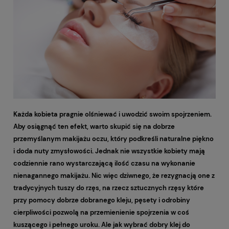
Każda kobieta pragnie olśniewać i uwodzić swoim spojrzeniem.
Aby osiągnąć ten efekt, warto skupić się na dobrze
przemyślanym makijażu oczu, który podkreśli naturalne piękno
i doda nuty zmysłowości. Jednak nie wszystkie kobiety mają
codziennie rano wystarczającą ilość czasu na wykonanie
nienagannego makijażu. Nic więc dziwnego, że rezygnacją one z
tradycyjnych tuszy do rzęs, na rzecz sztucznych rzęsy które
przy pomocy dobrze dobranego kleju, pęsety i odrobiny
cierpliwości pozwolą na przemienienie spojrzenia w coś
kuszącego i pełnego uroku. Ale jak wybrać dobry klej do