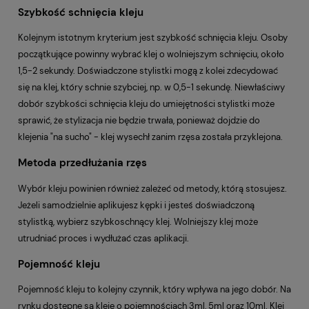
Szybkość schnięcia kleju
Kolejnym istotnym kryterium jest szybkość schnięcia kleju. Osoby
początkujące powinny wybrać klej o wolniejszym schnięciu, około
1,5-2 sekundy. Doświadczone stylistki mogą z kolei zdecydować
się na klej, który schnie szybciej, np. w 0,5-1 sekundę. Niewłaściwy
dobór szybkości schnięcia kleju do umiejętności stylistki może
sprawić, że stylizacja nie będzie trwała, ponieważ dojdzie do
klejenia "na sucho" - klej wysechł zanim rzęsa została przyklejona.
Metoda przedłużania rzęs
Wybór kleju powinien również zależeć od metody, którą stosujesz.
Jeżeli samodzielnie aplikujesz kępki i jesteś doświadczoną
stylistką, wybierz szybkoschnący klej. Wolniejszy klej może
utrudniać proces i wydłużać czas aplikacji.
Pojemność kleju
Pojemność kleju to kolejny czynnik, który wpływa na jego dobór. Na
rynku dostępne są kleje o pojemnościach 3ml, 5ml oraz 10ml. Klej