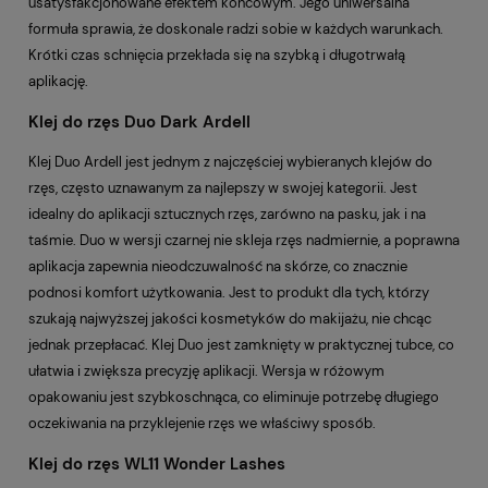
usatysfakcjonowane efektem końcowym. Jego uniwersalna
formuła sprawia, że doskonale radzi sobie w każdych warunkach.
Krótki czas schnięcia przekłada się na szybką i długotrwałą
aplikację.
Klej do rzęs Duo Dark Ardell
Klej Duo Ardell jest jednym z najczęściej wybieranych klejów do
rzęs, często uznawanym za najlepszy w swojej kategorii. Jest
idealny do aplikacji sztucznych rzęs, zarówno na pasku, jak i na
taśmie. Duo w wersji czarnej nie skleja rzęs nadmiernie, a poprawna
aplikacja zapewnia nieodczuwalność na skórze, co znacznie
podnosi komfort użytkowania. Jest to produkt dla tych, którzy
szukają najwyższej jakości kosmetyków do makijażu, nie chcąc
jednak przepłacać. Klej Duo jest zamknięty w praktycznej tubce, co
ułatwia i zwiększa precyzję aplikacji. Wersja w różowym
opakowaniu jest szybkoschnąca, co eliminuje potrzebę długiego
oczekiwania na przyklejenie rzęs we właściwy sposób.
Klej do rzęs WL11 Wonder Lashes