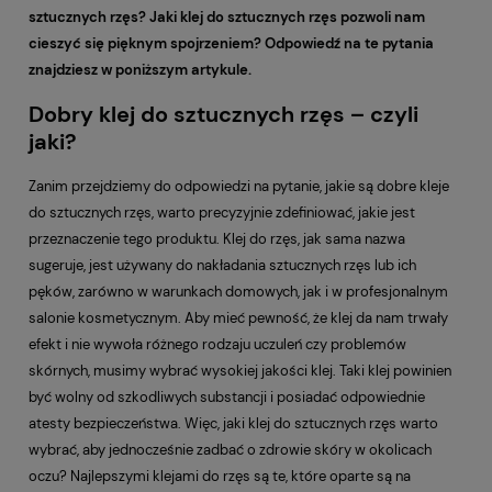
sztucznych rzęs? Jaki klej do sztucznych rzęs pozwoli nam
cieszyć się pięknym spojrzeniem? Odpowiedź na te pytania
znajdziesz w poniższym artykule.
Dobry klej do sztucznych rzęs – czyli
jaki?
Zanim przejdziemy do odpowiedzi na pytanie, jakie są dobre kleje
do sztucznych rzęs, warto precyzyjnie zdefiniować, jakie jest
przeznaczenie tego produktu. Klej do rzęs, jak sama nazwa
sugeruje, jest używany do nakładania sztucznych rzęs lub ich
pęków, zarówno w warunkach domowych, jak i w profesjonalnym
salonie kosmetycznym. Aby mieć pewność, że klej da nam trwały
efekt i nie wywoła różnego rodzaju uczuleń czy problemów
skórnych, musimy wybrać wysokiej jakości klej. Taki klej powinien
być wolny od szkodliwych substancji i posiadać odpowiednie
atesty bezpieczeństwa. Więc, jaki klej do sztucznych rzęs warto
wybrać, aby jednocześnie zadbać o zdrowie skóry w okolicach
oczu? Najlepszymi klejami do rzęs są te, które oparte są na