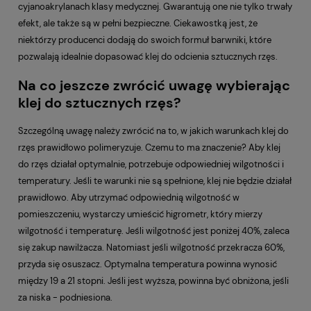
cyjanoakrylanach klasy medycznej. Gwarantują one nie tylko trwały
efekt, ale także są w pełni bezpieczne. Ciekawostką jest, że
niektórzy producenci dodają do swoich formuł barwniki, które
pozwalają idealnie dopasować klej do odcienia sztucznych rzęs.
Na co jeszcze zwrócić uwagę wybierając
klej do sztucznych rzęs?
Szczególną uwagę należy zwrócić na to, w jakich warunkach klej do
rzęs prawidłowo polimeryzuje. Czemu to ma znaczenie? Aby klej
do rzęs działał optymalnie, potrzebuje odpowiedniej wilgotności i
temperatury. Jeśli te warunki nie są spełnione, klej nie będzie działał
prawidłowo. Aby utrzymać odpowiednią wilgotność w
pomieszczeniu, wystarczy umieścić higrometr, który mierzy
wilgotność i temperaturę. Jeśli wilgotność jest poniżej 40%, zaleca
się zakup nawilżacza. Natomiast jeśli wilgotność przekracza 60%,
przyda się osuszacz. Optymalna temperatura powinna wynosić
między 19 a 21 stopni. Jeśli jest wyższa, powinna być obniżona, jeśli
za niska - podniesiona.