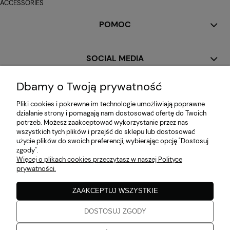
ACCESSORIES
POMOC
SOCIAL MEDIA
Dbamy o Twoją prywatność
MOJE KONTO
Pliki cookies i pokrewne im technologie umożliwiają poprawne
działanie strony i pomagają nam dostosować ofertę do Twoich
potrzeb. Możesz zaakceptować wykorzystanie przez nas
PŁATNOŚCI I DOSTAWA
wszystkich tych plików i przejść do sklepu lub dostosować
użycie plików do swoich preferencji, wybierając opcję "Dostosuj
zgody".
Więcej o plikach cookies przeczytasz w naszej Polityce
INFORMACJE
prywatności.
ZAAKCEPTUJ WSZYSTKIE
O NAS
DOSTOSUJ ZGODY
Zaobserwuj nas!