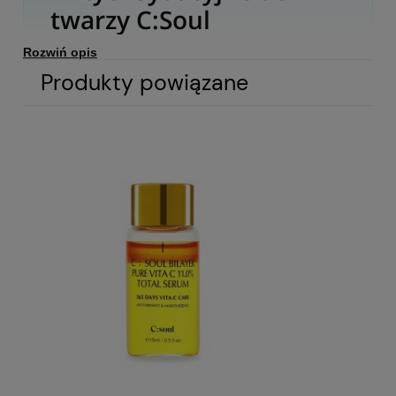
twarzy C:Soul
Rozwiń opis
Produkty powiązane
C:Soul Pure Vitamin C 13.5% Total Solution to luksusowe,
przeciwstarzeniowe serum o najwyższym stężeniu czystej
witaminy C (13,5%), stworzone z myślą o intensywnej
rewitalizacji i ochronie skóry. Formuła bazuje na synergii
antyoksydantów, peptydów i aminokwasów, dzięki czemu
zapewnia widoczne rozjaśnienie, poprawę elastyczności oraz
zdrowy, promienny wygląd cery.
Opis produktu
Nawilżające Serum Antyoksydacyjne do twarzy
C:SOUL PURE VITAMIN C 13.5% TOTAL SOLUTION