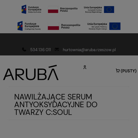
Darmowa dostawa od 150 złotych
534 136 011
hurtownia@aruba.rzeszow.pl
(PUSTY)
NAWILŻAJĄCE SERUM
ANTYOKSYDACYJNE DO
TWARZY C:SOUL