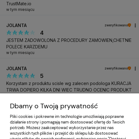
TrustMate.io
w tym miesiącu
VN-101
KOD PRODUKTU
JOLANTA
zweryfikowano
15 ml
WYBRANE INFORMACJE
4
JESTEM ZADOWOLONA Z PROCEDURY ZAMOWIEN,CHETNIE
POLECE KARZDEMU
w tym miesiącu
JOLANTA
zweryfikowano
5
Korzystam z produktu scisle wg zalecen podologa KURACJA
TRWA DOPIERO KILKA DNI WIEC TRUDNO OCENIC PRODUKT
w tym miesiącu
Dbamy o Twoją prywatność
Katarzyna
zweryfikowano
Pliki cookies i pokrewne im technologie umożliwiają poprawne
5
działanie strony i pomagają nam dostosować ofertę do Twoich
Do następnego razu, pozdrawiam
potrzeb. Możesz zaakceptować wykorzystanie przez nas
w tym miesiącu
wszystkich tych plików i przejść do sklepu lub dostosować
użycie plików do swoich preferencji, wybierając opcję "Dostosuj