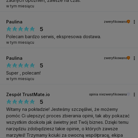
Żadnych opóźnień, zawsze na czas.
Oleracea Fruit Extract, Ganoderma Lucidum Extract, Hericium
w tym miesiącu
Erinaceum Extract, Lentinus Edodes Extract, Phellinus Linteus
Extract, Rosa Canina Fruit Extract, Sparassis Crispa Extract,
Paulina
zweryfikowano
Decyl Glucoside, Octyldodeceth-25, Polyacrylate Crosspolymer-
5
6, 1,2-Hexanediol, Carnitine, Asiaticoside, Bis-PEG-18 Methyl
Polecam bardzo serwis, ekspresowa dostawa.
Ether Dimethyl Silane, Octyldodeceth-16, Sodium Citrate,
w tym miesiącu
Glutathione, Glycine, Parfum, Sodium Carbonate, Sodium
Hyaluronate, Tromethamine, Arginine, Caffeine, Sodium
Paulina
zweryfikowano
5
Metabisulfite, Allantoin, Baicalin, Caffeic Acid, Citric Acid, Ferulic
Super , polecam!
Acid, Glabridin, Mangiferin, Tocopherol, Ubiquinone, Adenosine,
w tym miesiącu
Tetrasodium EDTA, Citral, Limonene, Linalool.
Zespół TrustMate.io
opinia niezweryfikowana
5
Specyfikacja
Witamy na pokładzie! Jesteśmy szczęśliwi, że możemy
pomóc Ci ulepszyć proces zbierania opinii, tak aby pokazać
wszystkim dookoła jak świetny jest Twój biznes. Dzięki temu
Nawilżające Serum
NAZWA PRODUKTU
narzędziu zdobędziesz takie opinie, o których zawsze
Antyoksydacyjne do
twarzy C:Soul
marzyłeś! Trzymamy kciuki za owocną współpracę, ekipa