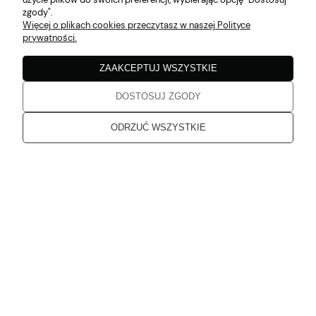
zgody".
Katarzyna
zweryfikowano
Więcej o plikach cookies przeczytasz w naszej Polityce
5
prywatności.
Zgodne z opisem
w tym miesiącu
ZAAKCEPTUJ WSZYSTKIE
DOSTOSUJ ZGODY
Katarzyna
zweryfikowano
5
ODRZUĆ WSZYSTKIE
Jakość bez zarzutu
w tym miesiącu
Katarzyna
zweryfikowano
5
Dziękuję, od dłuższego czasu planowałam zakupy. Przesłane
produkty spełniają moje oczekiwania
w tym miesiącu
Karolina
zweryfikowano
5