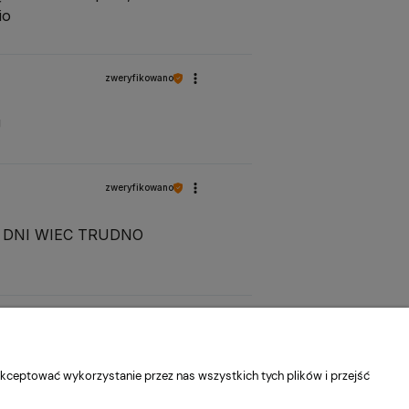
io
zweryfikowano
U
zweryfikowano
KA DNI WIEC TRUDNO
zweryfikowano
kceptować wykorzystanie przez nas wszystkich tych plików i przejść