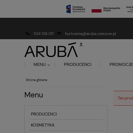
Darmowa dostawa od 150 złotych
534 136 011
hurtownia@aruba.rzeszow.pl
MENU
PRODUCENCI
PROMOCJE
Strona główna
Menu
Ten prod
PRODUCENCI
KOSMETYKA