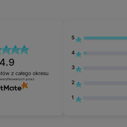
5
4
4.9
3
entów
z całego okresu
zweryfikowanych przez
2
1