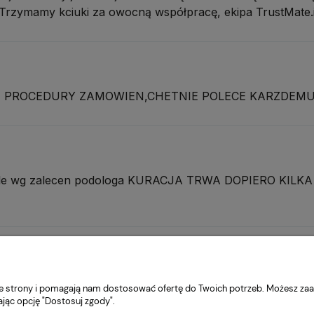
Trzymamy kciuki za owocną współpracę, ekipa TrustMate.
 PROCEDURY ZAMOWIEN,CHETNIE POLECE KARZDEM
cisle wg zalecen podologa KURACJA TRWA DOPIERO KIL
drawiam
nie strony i pomagają nam dostosować ofertę do Twoich potrzeb. Możesz zaa
ając opcję "Dostosuj zgody".