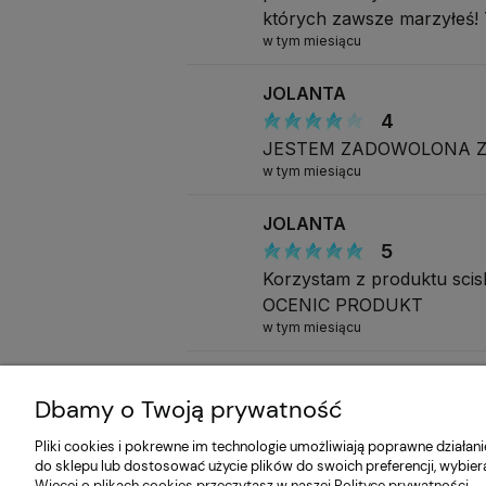
których zawsze marzyłeś! 
w tym miesiącu
JOLANTA
4
JESTEM ZADOWOLONA Z
w tym miesiącu
JOLANTA
5
Korzystam z produktu s
OCENIC PRODUKT
w tym miesiącu
Katarzyna
Dbamy o Twoją prywatność
5
Do następnego razu, poz
Pliki cookies i pokrewne im technologie umożliwiają poprawne działa
w tym miesiącu
do sklepu lub dostosować użycie plików do swoich preferencji, wybier
Więcej o plikach cookies przeczytasz w naszej Polityce prywatności.