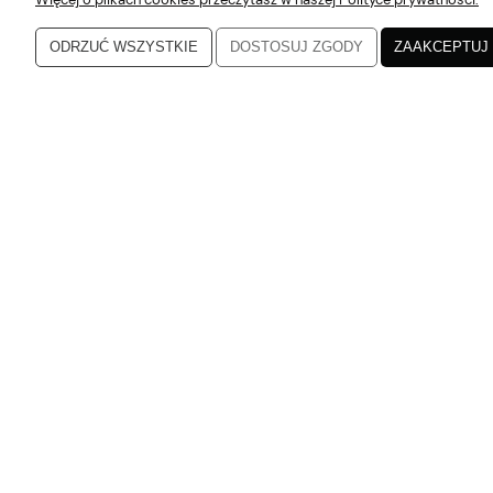
Katarzyna
ODRZUĆ WSZYSTKIE
DOSTOSUJ ZGODY
ZAAKCEPTUJ
5
Zgodne z opisem
w tym miesiącu
Katarzyna
5
Jakość bez zarzutu
w tym miesiącu
Katarzyna
5
Dziękuję, od dłuższego cz
w tym miesiącu
Karolina
5
Super obsługa, szybka do