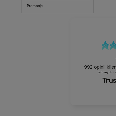
Promocje
992
opinii kli
zebranych i 