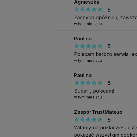
Agnieszka
5
Żadnych opóźnień, zawsze
w tym miesiącu
Paulina
5
Polecam bardzo serwis, e
w tym miesiącu
Paulina
5
Super , polecam!
w tym miesiącu
Zespół TrustMate.io
5
Witamy na pokładzie! Jeste
pokazać wszystkim dookoła 