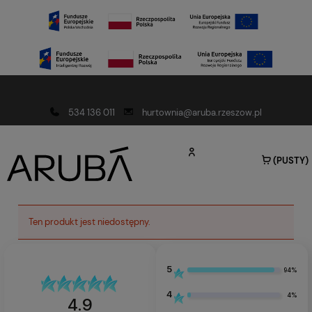
Darmowa dostawa od 150 złotych
534 136 011
hurtownia@aruba.rzeszow.pl
(PUSTY)
Ten produkt jest niedostępny.
5
94%
4
4%
4.9