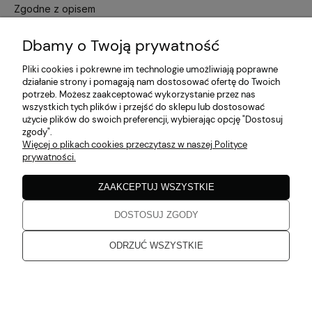
Zgodne z opisem
w tym miesiącu
Dbamy o Twoją prywatność
Katarzyna
zweryfikowano
Pliki cookies i pokrewne im technologie umożliwiają poprawne
5
działanie strony i pomagają nam dostosować ofertę do Twoich
Jakość bez zarzutu
potrzeb. Możesz zaakceptować wykorzystanie przez nas
w tym miesiącu
wszystkich tych plików i przejść do sklepu lub dostosować
użycie plików do swoich preferencji, wybierając opcję "Dostosuj
zgody".
Katarzyna
zweryfikowano
Więcej o plikach cookies przeczytasz w naszej Polityce
5
prywatności.
Dziękuję, od dłuższego czasu planowałam zakupy. Przesłane
ZAAKCEPTUJ WSZYSTKIE
produkty spełniają moje oczekiwania
w tym miesiącu
DOSTOSUJ ZGODY
Karolina
zweryfikowano
ODRZUĆ WSZYSTKIE
5
Super obsługa, szybka dostawa.
w tym miesiącu