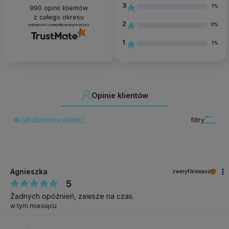
3
1%
990
opinii klientów
z całego okresu
2
0%
zebranych i zweryfikowanych przez
1
1%
Opinie klientów
Jak zbieramy opinie?
filtry
Agnieszka
zweryfikowano
5
Żadnych opóźnień, zawsze na czas.
w tym miesiącu