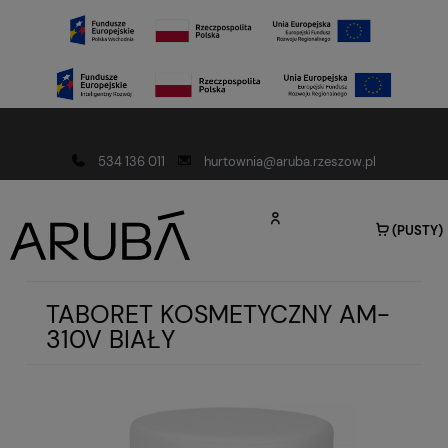
Darmowa dostawa od 150 złotych
534 136 011
hurtownia@aruba.rzeszow.pl
(PUSTY)
TABORET KOSMETYCZNY AM-
310V BIAŁY