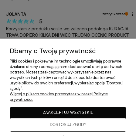
JOLANTA
zweryfikowano
5
Korzystam z produktu scisle wg zalecen podologa KURACJA
TRWA DOPIERO KILKA DNI WIEC TRUDNO OCENIC PRODUKT
w tym miesiącu
Dbamy o Twoją prywatność
Katarzyna
zweryfikowano
Pliki cookies i pokrewne im technologie umożliwiają poprawne
5
działanie strony i pomagają nam dostosować ofertę do Twoich
Do następnego razu, pozdrawiam
potrzeb. Możesz zaakceptować wykorzystanie przez nas
w tym miesiącu
wszystkich tych plików i przejść do sklepu lub dostosować
użycie plików do swoich preferencji, wybierając opcję "Dostosuj
zgody".
Katarzyna
zweryfikowano
Więcej o plikach cookies przeczytasz w naszej Polityce
5
prywatności.
Zgodne z opisem
w tym miesiącu
ZAAKCEPTUJ WSZYSTKIE
DOSTOSUJ ZGODY
Katarzyna
zweryfikowano
5