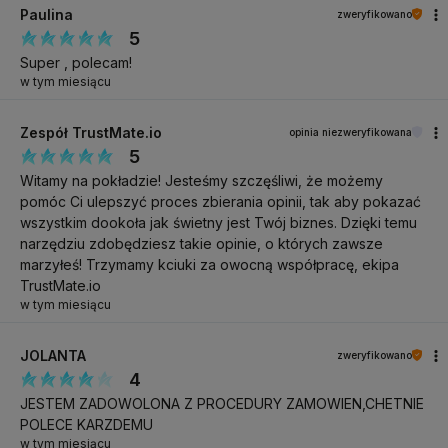
Paulina
zweryfikowano
Dane:
5
Kolor obicia: odcienie bieli
Super , polecam!
Siłownik: gazowy
w tym miesiącu
Regulacja wysokości: 45-60 cm
Zespół TrustMate.io
opinia niezweryfikowana
5
Witamy na pokładzie! Jesteśmy szczęśliwi, że możemy
Specyfikacja
pomóc Ci ulepszyć proces zbierania opinii, tak aby pokazać
wszystkim dookoła jak świetny jest Twój biznes. Dzięki temu
Taboret kosmetyczny
NAZWA PRODUKTU
narzędziu zdobędziesz takie opinie, o których zawsze
AM-310v biały
marzyłeś! Trzymamy kciuki za owocną współpracę, ekipa
TrustMate.io
w tym miesiącu
ACT-154470
KOD PRODUKTU
JOLANTA
zweryfikowano
60 cm, 310v
WYBRANE INFORMACJE
4
JESTEM ZADOWOLONA Z PROCEDURY ZAMOWIEN,CHETNIE
POLECE KARZDEMU
w tym miesiącu