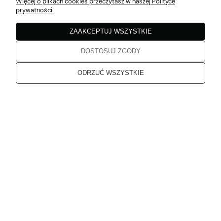
Więcej o plikach cookies przeczytasz w naszej Polityce
5
prywatności.
Zgodne z opisem
w tym miesiącu
ZAAKCEPTUJ WSZYSTKIE
DOSTOSUJ ZGODY
Katarzyna
zweryfikowano
5
ODRZUĆ WSZYSTKIE
Jakość bez zarzutu
w tym miesiącu
Katarzyna
zweryfikowano
5
Dziękuję, od dłuższego czasu planowałam zakupy. Przesłane
produkty spełniają moje oczekiwania
w tym miesiącu
Karolina
zweryfikowano
5
Super obsługa, szybka dostawa.
w tym miesiącu