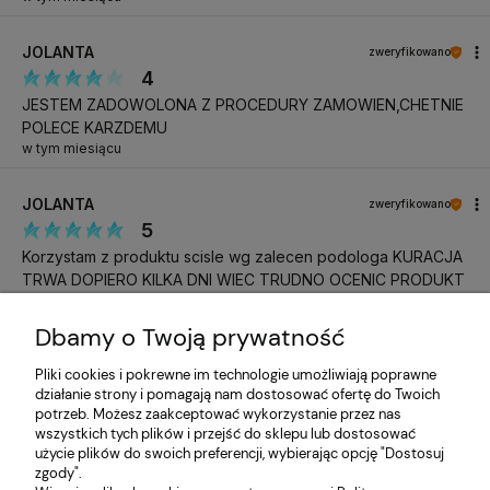
JOLANTA
zweryfikowano
4
JESTEM ZADOWOLONA Z PROCEDURY ZAMOWIEN,CHETNIE
POLECE KARZDEMU
w tym miesiącu
JOLANTA
zweryfikowano
5
Korzystam z produktu scisle wg zalecen podologa KURACJA
TRWA DOPIERO KILKA DNI WIEC TRUDNO OCENIC PRODUKT
w tym miesiącu
Dbamy o Twoją prywatność
Katarzyna
zweryfikowano
Pliki cookies i pokrewne im technologie umożliwiają poprawne
5
działanie strony i pomagają nam dostosować ofertę do Twoich
Do następnego razu, pozdrawiam
potrzeb. Możesz zaakceptować wykorzystanie przez nas
w tym miesiącu
wszystkich tych plików i przejść do sklepu lub dostosować
użycie plików do swoich preferencji, wybierając opcję "Dostosuj
zgody".
Katarzyna
zweryfikowano