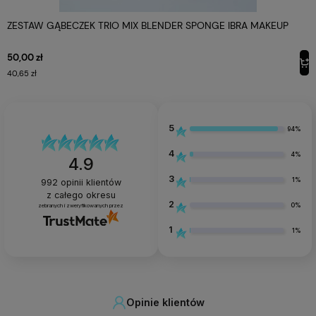
ZESTAW GĄBECZEK TRIO MIX BLENDER SPONGE IBRA MAKEUP
50,00 zł
40,65 zł
5
94%
4
4%
4.9
3
1%
992
opinii klientów
z całego okresu
2
0%
zebranych i zweryfikowanych przez
1
1%
Opinie klientów