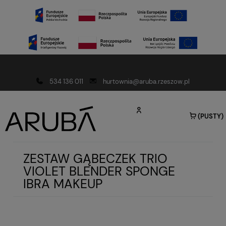
Darmowa dostawa od 150 złotych
534 136 011
hurtownia@aruba.rzeszow.pl
(PUSTY)
ZESTAW GĄBECZEK TRIO
VIOLET BLENDER SPONGE
IBRA MAKEUP