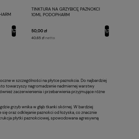
TINKTURA NA GRZYBICĘ PAZNOKCI
PHARM
10ML PODOPHARM
50,00 zł
netto
40,65 zł
oczne w szczególności na płytce paznokcia. Do najbardziej
zęsto towarzyszy nagromadzenie nadmiernej warstwy
ównież zaczerwienienia i przebarwienia przyjmujące różne
gdzie grzyb wnika w głąb tkanki skórnej. W bardziej
ię oraz odklejanie paznokci od łożyska, co znacznie
strukcja płytki paznokciowej, spowodowana agresywną