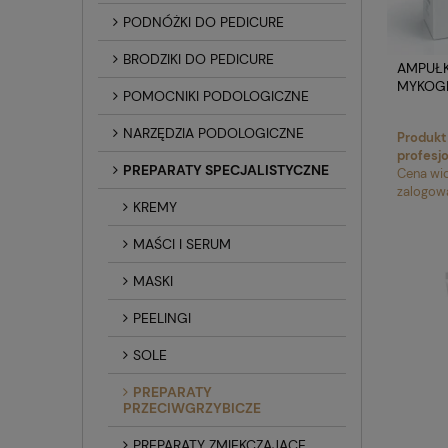
PODNÓŻKI DO PEDICURE
BRODZIKI DO PEDICURE
AMPUŁK
MYKOG
POMOCNIKI PODOLOGICZNE
NARZĘDZIA PODOLOGICZNE
Produkt
profesj
PREPARATY SPECJALISTYCZNE
Cena wi
zalogow
KREMY
MAŚCI I SERUM
MASKI
PEELINGI
SOLE
PREPARATY
PRZECIWGRZYBICZE
PREPARATY ZMIĘKCZAJĄCE