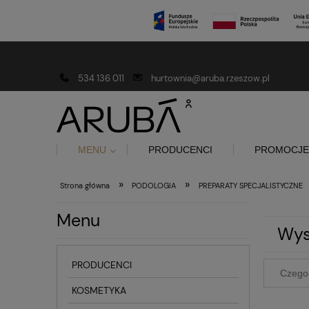
Darmowa dostawa od 150 złotych
534 136 011
hurtownia@aruba.rzeszow.pl
MENU
PRODUCENCI
PROMOCJE
»
»
Strona główna
PODOLOGIA
PREPARATY SPECJALISTYCZNE
Menu
Wys
PRODUCENCI
KOSMETYKA