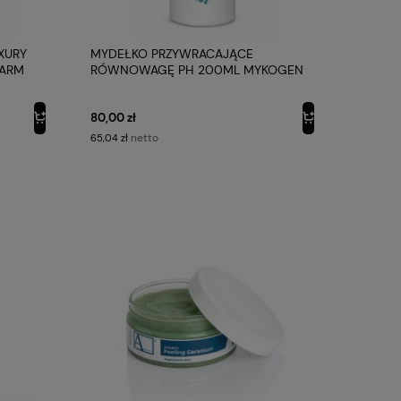
XURY
MYDEŁKO PRZYWRACAJĄCE
HARM
RÓWNOWAGĘ PH 200ML MYKOGEN
PODOPHARM
80,00 zł
netto
65,04 zł