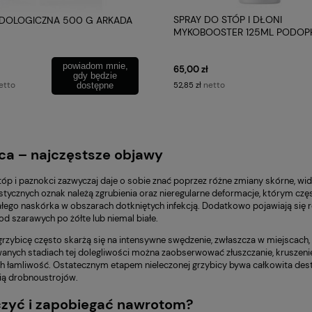
SPRAY DO STÓP I DŁONI
DOLOGICZNA 500 G ARKADA
MYKOBOOSTER 125ML PODO
powiadom mnie,
65,00 zł
gdy będzie
netto
etto
52,85 zł
dostępne
ca – najczęstsze objawy
tóp i paznokci zazwyczaj daje o sobie znać poprzez różne zmiany skórne, wid
stycznych oznak należą zgrubienia oraz nieregularne deformacje, którym c
łego naskórka w obszarach dotkniętych infekcją. Dodatkowo pojawiają się r
od szarawych po żółte lub niemal białe.
rzybicę często skarżą się na intensywne swędzenie, zwłaszcza w miejscach, 
nych stadiach tej dolegliwości można zaobserwować złuszczanie, kruszenie s
ch łamliwość. Ostatecznym etapem nieleczonej grzybicy bywa całkowita de
ą drobnoustrojów.
czyć i zapobiegać nawrotom?