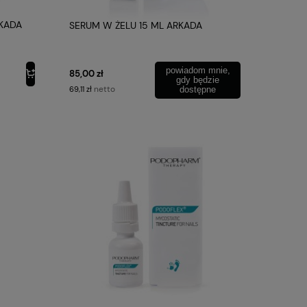
KADA
SERUM W ŻELU 15 ML ARKADA
powiadom mnie,
85,00 zł
gdy będzie
netto
69,11 zł
dostępne