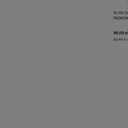
PŁYN O
PAZNOK
99,00 zł
n
80,49 zł