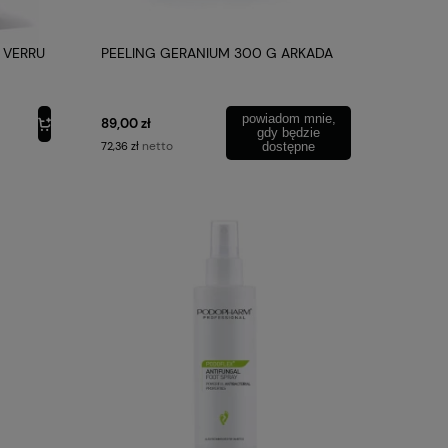
 VERRU
PEELING GERANIUM 300 G ARKADA
powiadom mnie,
89,00 zł
gdy będzie
netto
72,36 zł
dostępne