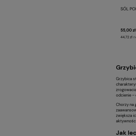
SÓL PO
55,00 zł
n
44,72 zł
Grzybi
Grzybica s
charaktery
zrogowacia
odcienie – 
Chorzy na g
zaawansowa
zwiększa i
aktywności
Jak le