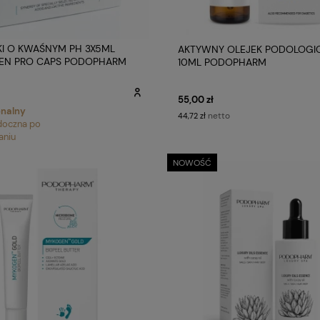
I O KWAŚNYM PH 3X5ML
AKTYWNY OLEJEK PODOLOGI
EN PRO CAPS PODOPHARM
10ML PODOPHARM
55,00 zł
onalny
netto
44,72 zł
doczna po
aniu
NOWOŚĆ