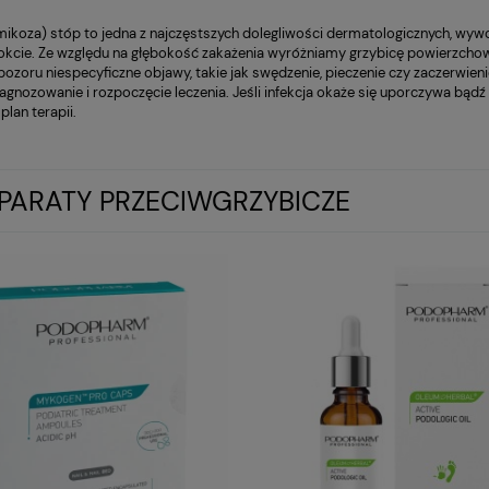
mikoza) stóp to jedna z najczęstszych dolegliwości dermatologicznych, wywo
okcie. Ze względu na głębokość zakażenia wyróżniamy grzybicę powierzchow
 pozoru niespecyficzne objawy, takie jak swędzenie, pieczenie czy zaczerwie
agnozowanie i rozpoczęcie leczenia. Jeśli infekcja okaże się uporczywa bądź
lan terapii.
PARATY PRZECIWGRZYBICZE