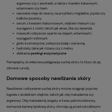
arganowy czy z awokado, a także z masłem kakaowym,
witaminami czy lnem
naturalne oleje do twarzy, na przykład z migdałów, jojoba czy
kiełków pszenicy
serum z kwasem hialuronowym, olejkiem lnianym czy
wyciągami z roślin, takich jak aloes, lilia czy lawenda
maseczki odżywcze oparte na olejach, witaminach i
wyciągach roślinnych
glinki kosmetyczne, zwłaszcza białą i czerwoną
hydrolaty, takie jak różany czy z melisy
delikatne
peelingi enzymatyczne
Pamiętajmy, że właściwa pielęgnacja suchej skóry to klucz do jej
zdrowia i urody.
Domowe sposoby nawilżania skóry
Nawilżenie i odżywienie suchej skóry można osiągnąć poprzez
kąpiele z dodatkiem olejków, takich jak olej makadamia czy
arganowy. Olej makadamia, bogaty w kwas palmitooleinowy,
wzmacnia barierę lipidową skóry, chroniąc ją przed szkodliwymi