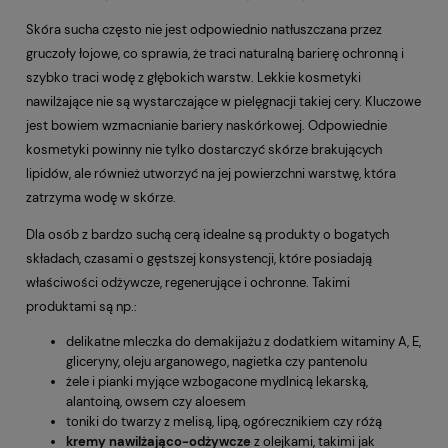
Skóra sucha często nie jest odpowiednio natłuszczana przez
gruczoły łojowe, co sprawia, że traci naturalną barierę ochronną i
szybko traci wodę z głębokich warstw. Lekkie kosmetyki
nawilżające nie są wystarczające w pielęgnacji takiej cery. Kluczowe
jest bowiem wzmacnianie bariery naskórkowej. Odpowiednie
kosmetyki powinny nie tylko dostarczyć skórze brakujących
lipidów, ale również utworzyć na jej powierzchni warstwę, która
zatrzyma wodę w skórze.
Dla osób z bardzo suchą cerą idealne są produkty o bogatych
składach, czasami o gęstszej konsystencji, które posiadają
właściwości odżywcze, regenerujące i ochronne. Takimi
produktami są np.:
delikatne mleczka do demakijażu z dodatkiem witaminy A, E,
gliceryny, oleju arganowego, nagietka czy pantenolu
żele i pianki myjące wzbogacone mydlnicą lekarską,
alantoiną, owsem czy aloesem
toniki do twarzy z melisą, lipą, ogórecznikiem czy różą
kremy nawilżająco-odżywcze
z olejkami, takimi jak