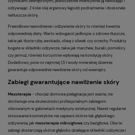
czynnikami zewnętrznymi, jednocześnie intensywnie ją nawilżając i
odżywiając. Z kolei olej arganowy łagodzi podrażnienia i doskonale
natłuszcza skórę.
Prawidłowe nawodnienie i odżywienie skóry to również kwestia
odpowiedniej diety. Warto wzbogacić jadłospis o zdrowe tłuszcze,
takie jak tłuste ryby, awokado, oliwę z oliwek czy orzechy. Produkty
bogate w składniki odżywcze, takie jak marchew, buraki, pomidory
czy jarmuż, również korzystnie wpływają na kondycję skóry.
Dodatkowo, picie co najmniej 1,5 l wody mineralnej dziennie
gwarantuje odpowiednie nawilżenie skóry od wewnątrz.
Zabiegi gwarantujące nawilżenie skóry
Mezoterapia
- chociaż domowa pielęgnacja jest ważna, nie
dorównuje ona skuteczności profesjonalnym zabiegom
oferowanym w gabinetach medycyny estetycznej. Nawet regularne
stosowanie kosmetyków nie zapewni skórze tak głębokiego
odżywienia, jak
mezoterapia mikroigłowa
czy bezigłowa. Oba te
zabiegi dostarczają skórze głęboko działające składniki odżywcze i