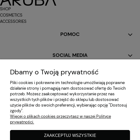
SHOP
COSMETICS
ACCESSORIES
POMOC
SOCIAL MEDIA
Dbamy o Twoją prywatność
MOJE KONTO
Pliki cookies i pokrewne im technologie umożliwiają poprawne
działanie strony i pomagają nam dostosować ofertę do Twoich
potrzeb. Możesz zaakceptować wykorzystanie przez nas
PŁATNOŚCI I DOSTAWA
wszystkich tych plików i przejść do sklepu lub dostosować
użycie plików do swoich preferencji, wybierając opcję "Dostosuj
zgody".
Więcej o plikach cookies przeczytasz w naszej Polityce
INFORMACJE
prywatności.
ZAAKCEPTUJ WSZYSTKIE
O NAS