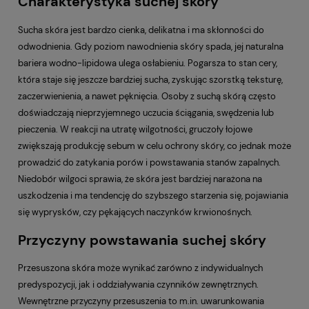
Charakterystyka suchej skóry
Sucha skóra jest bardzo cienka, delikatna i ma skłonności do
odwodnienia. Gdy poziom nawodnienia skóry spada, jej naturalna
bariera wodno-lipidowa ulega osłabieniu. Pogarsza to stan cery,
która staje się jeszcze bardziej sucha, zyskując szorstką teksturę,
zaczerwienienia, a nawet pęknięcia. Osoby z suchą skórą często
doświadczają nieprzyjemnego uczucia ściągania, swędzenia lub
pieczenia. W reakcji na utratę wilgotności, gruczoły łojowe
zwiększają produkcję sebum w celu ochrony skóry, co jednak może
prowadzić do zatykania porów i powstawania stanów zapalnych.
Niedobór wilgoci sprawia, że skóra jest bardziej narażona na
uszkodzenia i ma tendencję do szybszego starzenia się, pojawiania
się wyprysków, czy pękających naczynków krwionośnych.
Przyczyny powstawania suchej skóry
Przesuszona skóra może wynikać zarówno z indywidualnych
predyspozycji, jak i oddziaływania czynników zewnętrznych.
Wewnętrzne przyczyny przesuszenia to m.in. uwarunkowania