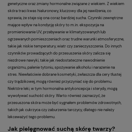
genetyczne oraz zmiany hormonalne związane z wiekiem. Z wiekiem
skóra traci kwas hialuronowy, kluczowy dla jej nawilżenia, co
sprawia, że staje się ona coraz bardziej sucha. Czynniki zewnętrzne
mające wpływ na kondycję skóry to m.in. ekspozycja na
promieniowanie UV, przebywanie w klimatyzowanych lub
ogrzewanych pomieszczeniach oraz trudne warunki atmosferyczne,
takie jak niskie temperatury, wiatr czy zanieczyszczenia. Do innych
czynników prowadzących do przesuszenia skóry zalicza się
niezdrowe nawyki, takie jak niedostateczne nawodnienie
organizmu, palenie tytoniu, spożywanie alkoholu i narażenie na
stres. Niewłaściwie dobrane kosmetyki, zwłaszcza dla cery tłustej
czy trądzikowej, mogą również przyczyniać się do problemu.
Niektóre leki, w tym hormonalna antykoncepcja i sterydy, mogą
wywoływać suchość skóry. Warto również zaznaczyć, że
przesuszona skóra może być sygnałem problemów zdrowotnych,
takich jak cukrzyca czy zaburzenia tarczycy, dlatego nie należy
lekceważyć tego problemu.
Jak pielęgnować suchą skórę twarzy?