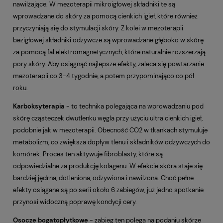
nawilżające. W mezoterapii mikroigłowej składniki te są
wprowadzane do skóry za pomocą cienkich igieł, które również
przyczyniają się do stymulacji skóry. Z kolei w mezoterapii
bezigłowej składniki odżywcze są wprowadzane głęboko w skórę
za pomocą fal elektromagnetycznych, które naturalnie rozszerzają
pory skóry. Aby osiągnąć najlepsze efekty, zaleca się powtarzanie
mezoterapii co 3-4 tygodnie, a potem przypominająco co pół
roku.
Karboksyterapia
- to technika polegająca na wprowadzaniu pod
skórę cząsteczek dwutlenku węgla przy użyciu ultra cienkich igieł,
podobnie jak w mezoterapii. Obecność CO2 w tkankach stymuluje
metabolizm, co zwiększa dopływ tlenu i składników odżywczych do
komórek. Proces ten aktywuje fibroblasty, które są
odpowiedzialne za produkcję kolagenu. W efekcie skóra staje się
bardziej jędrna, dotleniona, odżywiona i nawilżona. Choć pełne
efekty osiągane są po serii około 6 zabiegów, już jedno spotkanie
przynosi widoczną poprawę kondycji cery.
Osocze
bogatopłytkowe
- zabieg ten polega na podaniu skórze