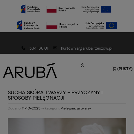
Darmowa dostawa od 150 złotych
534 136 011
hurtownia@aruba.rzeszow.pl
(PUSTY)
SUCHA SKÓRA TWARZY - PRZYCZYNY I
SPOSOBY PIELĘGNACJI
Dodano:
11-10-2023
w kategorii:
Pielęgnacja twarzy