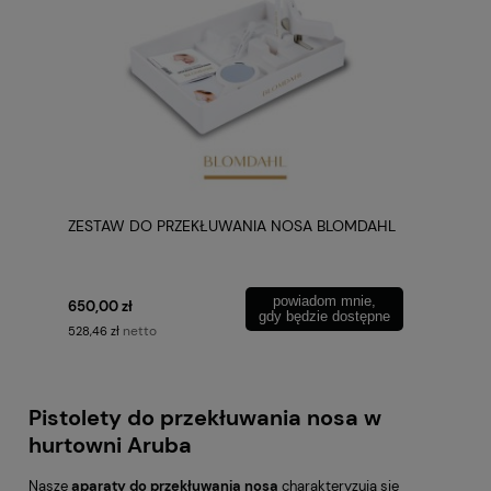
ZESTAW DO PRZEKŁUWANIA NOSA BLOMDAHL
powiadom mnie,
650,00 zł
gdy będzie dostępne
netto
528,46 zł
Pistolety do przekłuwania nosa w
hurtowni Aruba
Nasze
aparaty do przekłuwania nosa
charakteryzują się