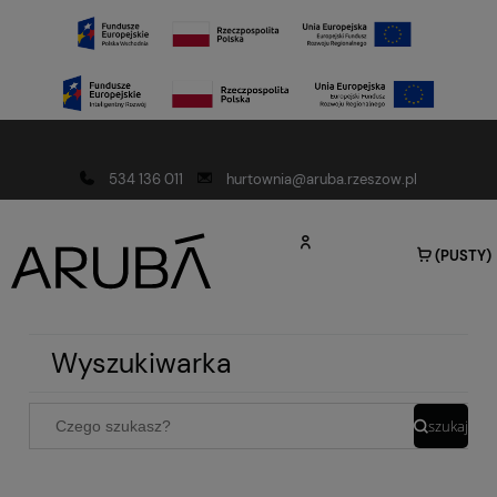
Darmowa dostawa od 150 złotych
534 136 011
hurtownia@aruba.rzeszow.pl
(PUSTY)
Wyszukiwarka
szukaj