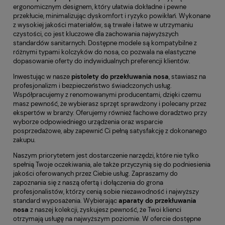
ergonomicznym designem, który ułatwia dokładne i pewne
przekłucie, minimalizując dyskomfort i ryzyko powikłań. Wykonane
z wysokiej jakości materiałów, są trwałe i łatwe w utrzymaniu
czystości, co jest kluczowe dla zachowania najwyższych
standardów sanitarnych. Dostępne modele są kompatybilne z
różnymi typami kolczyków do nosa, co pozwala na elastyczne
dopasowanie oferty do indywidualnych preferencji klientów.
Inwestując w nasze
pistolety do przekłuwania nosa
, stawiasz na
profesjonalizm i bezpieczeństwo świadczonych usług.
Współpracujemy z renomowanymi producentami, dzięki czemu
masz pewność, że wybierasz sprzęt sprawdzony i polecany przez
ekspertów w branży. Oferujemy również fachowe doradztwo przy
wyborze odpowiedniego urządzenia oraz wsparcie
posprzedażowe, aby zapewnić Ci pełną satysfakcję z dokonanego
zakupu.
Naszym priorytetem jest dostarczenie narzędzi, które nie tylko
spełnią Twoje oczekiwania, ale także przyczynią się do podniesienia
jakości oferowanych przez Ciebie usług. Zapraszamy do
zapoznania się z naszą ofertą i dołączenia do grona
profesjonalistów, którzy cenią sobie niezawodność i najwyższy
standard wyposażenia. Wybierając
aparaty do przekłuwania
nosa
z naszej kolekcji, zyskujesz pewność, że Twoi klienci
otrzymają usługę na najwyższym poziomie. W ofercie dostępne