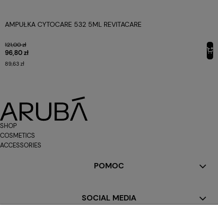
AMPUŁKA CYTOCARE 532 5ML REVITACARE
121,00 zł
96,80 zł
89,63 zł
SHOP
COSMETICS
ACCESSORIES
POMOC
SOCIAL MEDIA