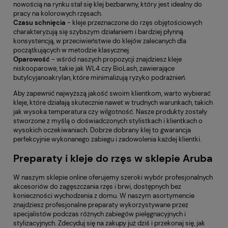
nowością na rynku stał się klej bezbarwny, który jest idealny do
pracy na kolorowych rzęsach.
Czasu
schnięcia
- kleje przeznaczone do rzęs objętościowych
charakteryzują się szybszym działaniem i bardziej płynną
konsystencją, w przeciwieństwie do klejów zalecanych dla
początkujących w metodzie klasycznej.
Oparowość
- wśród naszych propozycji znajdziesz kleje
niskooparowe, takie jak WL4 czy BioLash, zawierające
butylcyjanoakrylan, które minimalizują ryzyko podrażnień.
Aby zapewnić najwyższą jakość swoim klientkom, warto wybierać
kleje, które działają skutecznie nawet w trudnych warunkach, takich
jak wysoka temperatura czy wilgotność. Nasze produkty zostały
stworzone z myślą o doświadczonych stylistkach i klientkach o
wysokich oczekiwaniach. Dobrze dobrany klej to gwarancja
perfekcyjnie wykonanego zabiegu i zadowolenia każdej klientki.
Preparaty i kleje do rzęs w sklepie Aruba
W naszym sklepie online oferujemy szeroki wybór profesjonalnych
akcesoriów do zagęszczania rzęs i brwi, dostępnych bez
konieczności wychodzenia z domu. W naszym asortymencie
znajdziesz profesjonalne preparaty wykorzystywane przez
specjalistów podczas różnych zabiegów pielęgnacyjnych i
stylizacyjnych. Zdecyduj się na zakupy już dziś i przekonaj się, jak