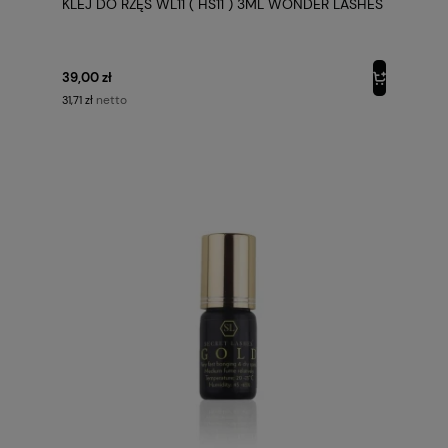
KLEJ DO RZĘS WL11 ( HS11 ) 3ML WONDER LASHES
39,00 zł
netto
31,71 zł