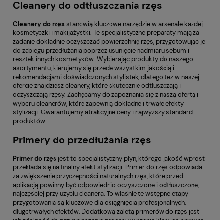
Cleanery do odtłuszczania rzęs
Cleanery do rzęs
stanowią kluczowe narzędzie w arsenale każdej
kosmetyczki i makijażystki. Te specjalistyczne preparaty mają za
zadanie dokładnie oczyszczać powierzchnię rzęs, przygotowując je
do zabiegu przedłużania poprzez usunięcie nadmiaru sebum i
resztek innych kosmetyków. Wybierając produkty do naszego
asortymentu, kierujemy się przede wszystkim jakością i
rekomendacjami doświadczonych stylistek, dlatego też w naszej
ofercie znajdziesz cleanery, które skutecznie odtłuszczają i
oczyszczają rzęsy. Zachęcamy do zapoznania się z naszą ofertą i
wyboru cleanerów, które zapewnią dokładne i trwałe efekty
stylizacji. Gwarantujemy atrakcyjne ceny i najwyższy standard
produktów.
Primery do przedłużania rzęs
Primer do rzęs
jest to specjalistyczny płyn, którego jakość wprost
przekłada się na finalny efekt stylizacji. Primer do rzęs odpowiada
za zwiększenie przyczepności naturalnych rzęs, które przed
aplikacją powinny być odpowiednio oczyszczone i odtłuszczone,
najczęściej przy użyciu cleanera. To właśnie te wstępne etapy
przygotowania są kluczowe dla osiągnięcia profesjonalnych,
długotrwałych efektów. Dodatkową zaletą primerów do rzęs jest