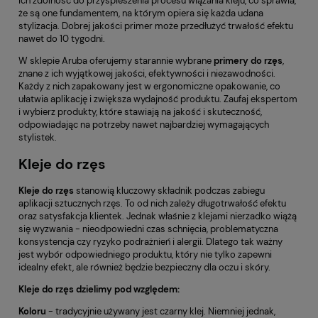
ich zdolność do przyspieszenia procesu wiązania kleju, co sprawia,
że są one fundamentem, na którym opiera się każda udana
stylizacja. Dobrej jakości primer może przedłużyć trwałość efektu
nawet do 10 tygodni.
W sklepie Aruba oferujemy starannie wybrane
primery do rzęs
,
znane z ich wyjątkowej jakości, efektywności i niezawodności.
Każdy z nich zapakowany jest w ergonomiczne opakowanie, co
ułatwia aplikację i zwiększa wydajność produktu. Zaufaj ekspertom
i wybierz produkty, które stawiają na jakość i skuteczność,
odpowiadając na potrzeby nawet najbardziej wymagających
stylistek.
Kleje do rzęs
Kleje do rzęs
stanowią kluczowy składnik podczas zabiegu
aplikacji sztucznych rzęs. To od nich zależy długotrwałość efektu
oraz satysfakcja klientek. Jednak właśnie z klejami nierzadko wiążą
się wyzwania - nieodpowiedni czas schnięcia, problematyczna
konsystencja czy ryzyko podrażnień i alergii. Dlatego tak ważny
jest wybór odpowiedniego produktu, który nie tylko zapewni
idealny efekt, ale również będzie bezpieczny dla oczu i skóry.
Kleje do rzęs dzielimy pod względem:
Koloru
- tradycyjnie używany jest czarny klej. Niemniej jednak,