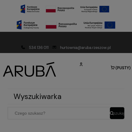
Darmowa dostawa od 150 złotych
534 136 011
hurtownia@aruba.rzeszow.pl
(PUSTY)
Wyszukiwarka
szukaj