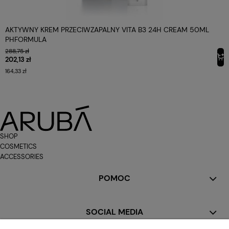
AKTYWNY KREM PRZECIWZAPALNY VITA B3 24H CREAM 50ML
PHFORMULA
288,75 zł
202,13 zł
164,33 zł
SHOP
COSMETICS
ACCESSORIES
POMOC
SOCIAL MEDIA