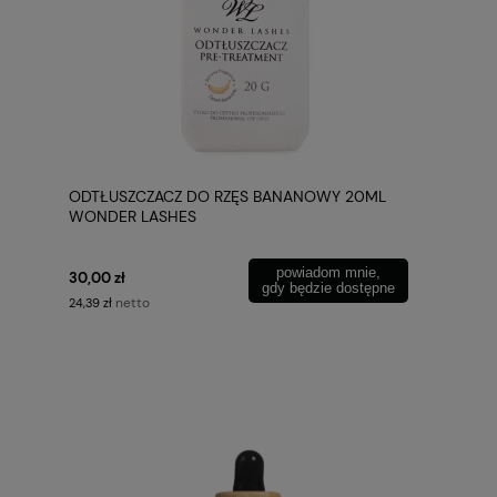
ODTŁUSZCZACZ DO RZĘS BANANOWY 20ML
WONDER LASHES
powiadom mnie,
30,00 zł
gdy będzie dostępne
netto
24,39 zł