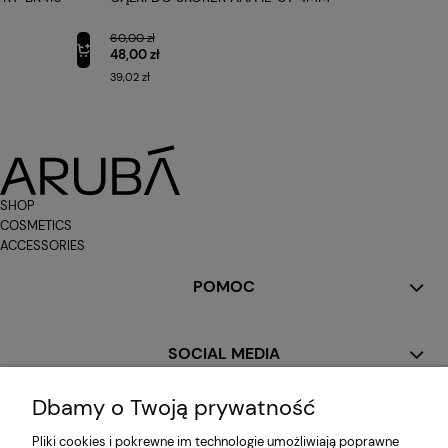
60,00 zł
48,00 zł
39,02 zł
SHOP
COSMETICS
ACCESSORIES
POMOC
SOCIAL MEDIA
Dbamy o Twoją prywatność
MOJE KONTO
Pliki cookies i pokrewne im technologie umożliwiają poprawne