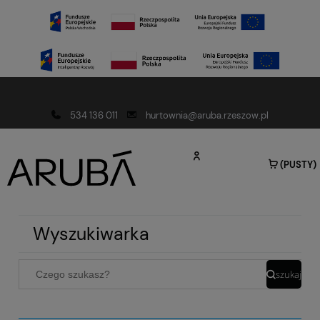
Darmowa dostawa od 150 złotych
534 136 011
hurtownia@aruba.rzeszow.pl
(PUSTY)
Wyszukiwarka
szukaj