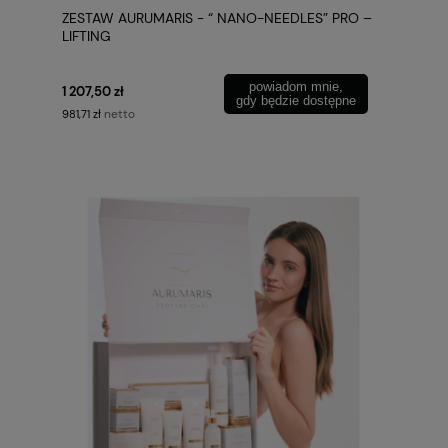
ZESTAW AURUMARIS - “ NANO-NEEDLES” PRO –
LIFTING
powiadom mnie,
1 207,50 zł
gdy będzie dostępne
netto
981,71 zł