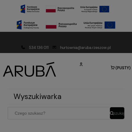
Darmowa dostawa od 150 złotych
534 136 011
hurtownia@aruba.rzeszow.pl
(PUSTY)
Wyszukiwarka
szukaj