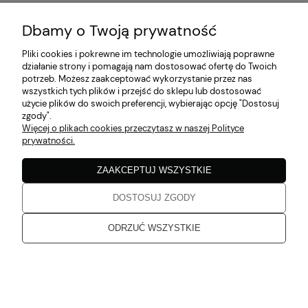
Dbamy o Twoją prywatność
MOJE KONTO
Pliki cookies i pokrewne im technologie umożliwiają poprawne
działanie strony i pomagają nam dostosować ofertę do Twoich
potrzeb. Możesz zaakceptować wykorzystanie przez nas
PŁATNOŚCI I DOSTAWA
wszystkich tych plików i przejść do sklepu lub dostosować
użycie plików do swoich preferencji, wybierając opcję "Dostosuj
zgody".
Więcej o plikach cookies przeczytasz w naszej Polityce
INFORMACJE
prywatności.
ZAAKCEPTUJ WSZYSTKIE
O NAS
DOSTOSUJ ZGODY
Zaobserwuj nas!
ODRZUĆ WSZYSTKIE
Aruba 2026
pokaż pełną wersję strony
Sklep internetowy Shoper Premium