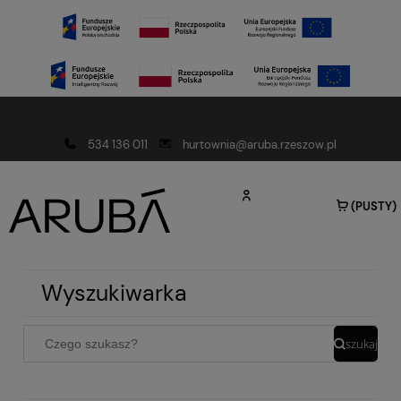
Darmowa dostawa od 150 złotych
534 136 011
hurtownia@aruba.rzeszow.pl
(PUSTY)
Wyszukiwarka
szukaj