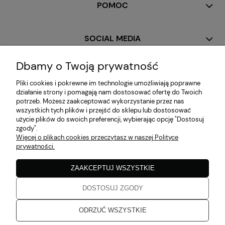
POMOC
SOCIAL MEDIA
Dbamy o Twoją prywatność
MOJE KONTO
Pliki cookies i pokrewne im technologie umożliwiają poprawne
działanie strony i pomagają nam dostosować ofertę do Twoich
potrzeb. Możesz zaakceptować wykorzystanie przez nas
PŁATNOŚCI I DOSTAWA
wszystkich tych plików i przejść do sklepu lub dostosować
użycie plików do swoich preferencji, wybierając opcję "Dostosuj
zgody".
Więcej o plikach cookies przeczytasz w naszej Polityce
INFORMACJE
prywatności.
ZAAKCEPTUJ WSZYSTKIE
O NAS
DOSTOSUJ ZGODY
Zaobserwuj nas!
ODRZUĆ WSZYSTKIE