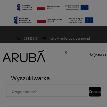
Darmowa dostawa od 150 złotych
534 136 011
hurtownia@aruba.rzeszow.pl
(PUSTY)
Wyszukiwarka
szukaj