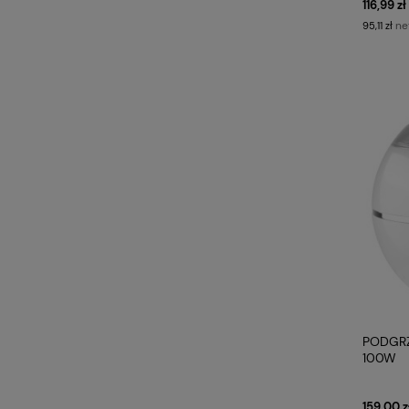
116,99 zł
ne
95,11 zł
PODGR
100W
159,00 z