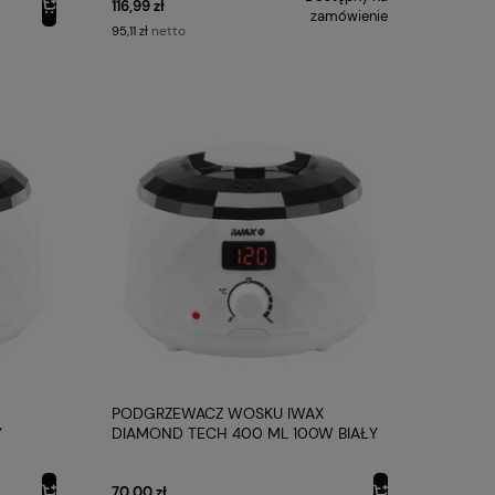
116,99 zł
zamówienie
netto
95,11 zł
PODGRZEWACZ WOSKU IWAX
Y
DIAMOND TECH 400 ML 100W BIAŁY
IWAX
70,00 zł