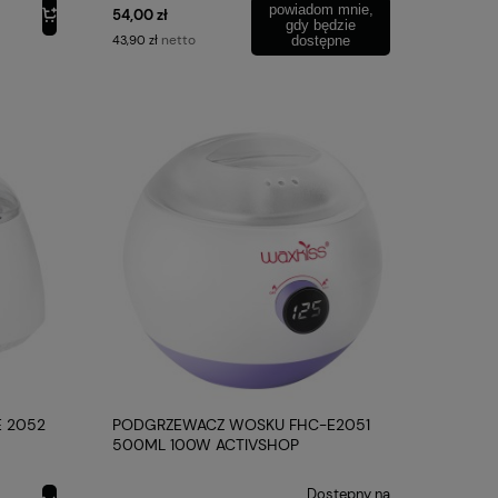
powiadom mnie,
54,00 zł
gdy będzie
netto
43,90 zł
dostępne
 2052
PODGRZEWACZ WOSKU FHC-E2051
500ML 100W ACTIVSHOP
Dostępny na