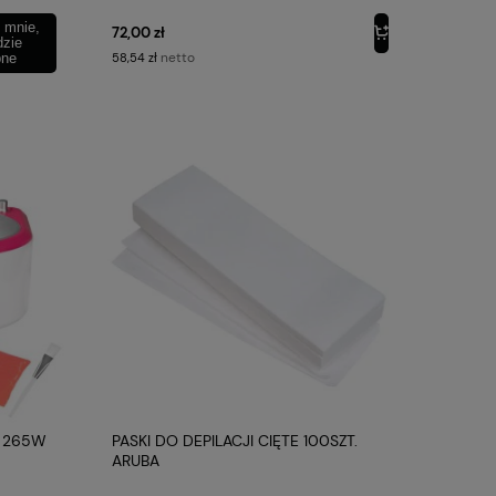
 mnie,
72,00 zł
dzie
netto
pne
58,54 zł
9 265W
PASKI DO DEPILACJI CIĘTE 100SZT.
ARUBA