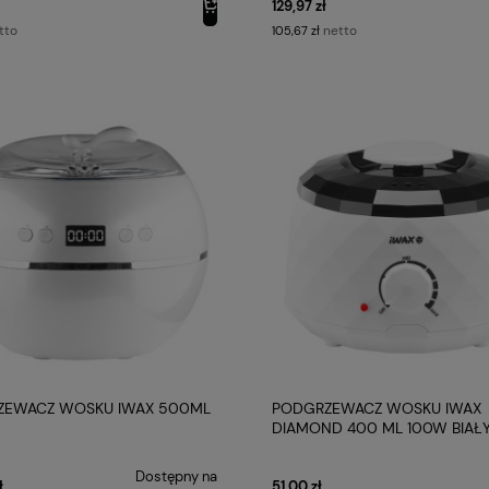
129,97 zł
tto
netto
105,67 zł
ZEWACZ WOSKU IWAX 500ML
PODGRZEWACZ WOSKU IWAX
DIAMOND 400 ML 100W BIAŁ
Dostępny na
ł
51,00 zł