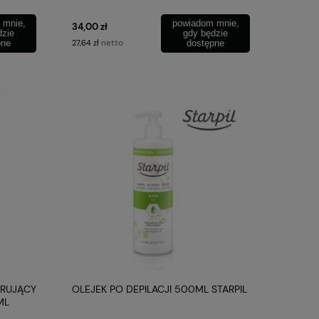
 mnie,
powiadom mnie,
34,00 zł
dzie
gdy będzie
netto
pne
27,64 zł
dostępne
ERUJĄCY
OLEJEK PO DEPILACJI 500ML STARPIL
ML