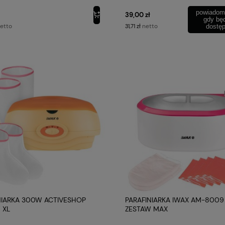
powiadom
39,00 zł
gdy bę
etto
netto
31,71 zł
dostę
NIARKA 300W ACTIVESHOP
PARAFINIARKA IWAX AM-800
 XL
ZESTAW MAX