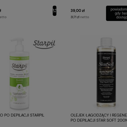
powiadom
ł
39,00 zł
gdy bę
etto
netto
31,71 zł
dostę
O PO DEPILACJI STARPIL
OLEJEK ŁAGODZĄCY I REGEN
PO DEPILACJI STAR SOFT 200
STARPIL