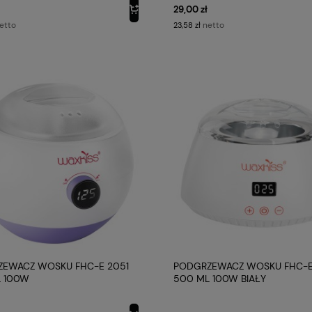
29,00 zł
etto
netto
23,58 zł
EWACZ WOSKU FHC-E 2051
PODGRZEWACZ WOSKU FHC-E
 100W
500 ML 100W BIAŁY