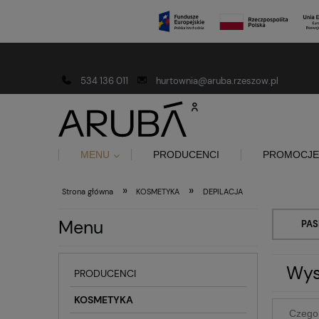
Darmowa dostawa od 150 złotych
534 136 011
hurtownia@aruba.rzeszow.pl
MENU
PRODUCENCI
PROMOCJE
»
»
Strona główna
KOSMETYKA
DEPILACJA
Menu
PAS
Wys
PRODUCENCI
KOSMETYKA