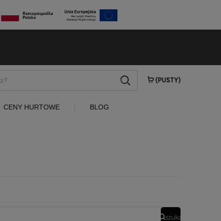
szukaj
(PUSTY)
CENY HURTOWE
BLOG
WOSKI 
szukaj