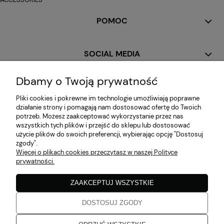
POMOC
SOCIAL MEDIA
Dbamy o Twoją prywatność
MOJE KONTO
Pliki cookies i pokrewne im technologie umożliwiają poprawne
działanie strony i pomagają nam dostosować ofertę do Twoich
potrzeb. Możesz zaakceptować wykorzystanie przez nas
PŁATNOŚCI I DOSTAWA
wszystkich tych plików i przejść do sklepu lub dostosować
użycie plików do swoich preferencji, wybierając opcję "Dostosuj
zgody".
Więcej o plikach cookies przeczytasz w naszej Polityce
INFORMACJE
prywatności.
ZAAKCEPTUJ WSZYSTKIE
O NAS
DOSTOSUJ ZGODY
Zaobserwuj nas!