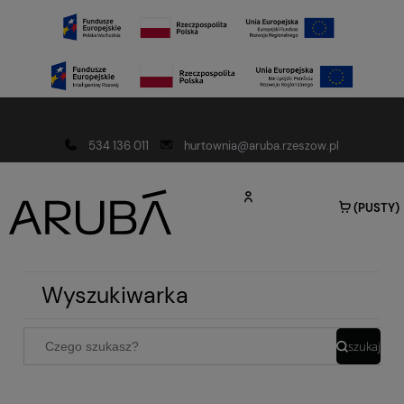
Darmowa dostawa od 150 złotych
534 136 011
hurtownia@aruba.rzeszow.pl
(PUSTY)
Wyszukiwarka
szukaj