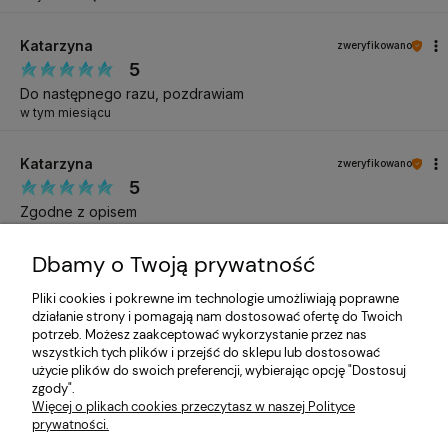
+/- [CI 77891, CI 74160, CI 60725, CI 77266, CI 12490, CI
77492, CI 15850, CI 15880, CI 19140, CI 73360, CI 77000].
Katarzyna
zweryfikowano
5
Do następnego razu, pozdrawiam
w tym miesiącu
Specyfikacja
Katarzyna
zweryfikowano
Excellent PRO Builder
NAZWA PRODUKTU
Thixo Clear 50g
5
Zgodne z opisem
w tym miesiącu
EP-EXCP-THI-CLEAR50G
KOD PRODUKTU
Dbamy o Twoją prywatność
Katarzyna
zweryfikowano
50g, 50 g, 54W
WYBRANE INFORMACJE
Pliki cookies i pokrewne im technologie umożliwiają poprawne
5
działanie strony i pomagają nam dostosować ofertę do Twoich
Jakość bez zarzutu
potrzeb. Możesz zaakceptować wykorzystanie przez nas
w tym miesiącu
wszystkich tych plików i przejść do sklepu lub dostosować
użycie plików do swoich preferencji, wybierając opcję "Dostosuj
zgody".
Katarzyna
zweryfikowano
Więcej o plikach cookies przeczytasz w naszej Polityce
5
prywatności.
Dziękuję, od dłuższego czasu planowałam zakupy. Przesłane