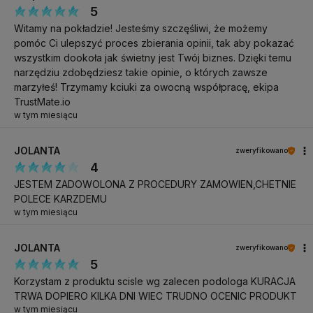
Lampy UV (365nm): 120 sekund
5
Specyfikacja techniczna:
Witamy na pokładzie! Jesteśmy szczęśliwi, że możemy
pomóc Ci ulepszyć proces zbierania opinii, tak aby pokazać
Twardość: wysoka
wszystkim dookoła jak świetny jest Twój biznes. Dzięki temu
narzędziu zdobędziesz takie opinie, o których zawsze
Poziom krycia: 0% (transparentny)
marzyłeś! Trzymamy kciuki za owocną współpracę, ekipa
Konsystencja: gęsta
TrustMate.io
w tym miesiącu
Szybkość poziomowania: średnia
Pojemność: 50 g Pełny skład (INCI):
JOLANTA
zweryfikowano
4
INGREDIENTS: BIS-HEMA POLYNEOPENTYL GLYCOL
JESTEM ZADOWOLONA Z PROCEDURY ZAMOWIEN,CHETNIE
ADIPATE/IPDI COPOLYMER, BIS-HEA POLY(1,4-
POLECE KARZDEMU
BUTANEDIOL)-9/IPDI COPOLYMER, TRIMETHYLOLPROPANE
w tym miesiącu
TRIMETHACRYLATE (TMPTMA), BIS-HEA POLYGLYCOL
ADIPATE/IPDI COPOLYMER, HEXANEDIOL DIMETHARCYLATE,
JOLANTA
zweryfikowano
5
HYDROXYCYCLOHEXYL PHENYL KETONE, SILICA DIMETHYL
SILYLATE, ETHYL PHENYL(2,4,6-
Korzystam z produktu scisle wg zalecen podologa KURACJA
TRWA DOPIERO KILKA DNI WIEC TRUDNO OCENIC PRODUKT
TRIMETHYLBENZOYL)PHOSPHINATE, BENZOYL ISOPROPANOL,
w tym miesiącu