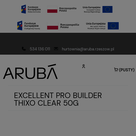
Darmowa dostawa od 150 złotych
534 136 011
hurtownia@aruba.rzeszow.pl
(PUSTY)
EXCELLENT PRO BUILDER
THIXO CLEAR 50G