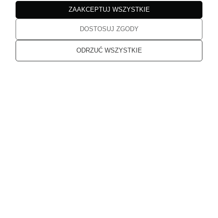
ZAAKCEPTUJ WSZYSTKIE
produkty spełniają moje oczekiwania
w tym miesiącu
DOSTOSUJ ZGODY
Karolina
zweryfikowano
ODRZUĆ WSZYSTKIE
5
Super obsługa, szybka dostawa.
w tym miesiącu
Karolina
zweryfikowano
5
Świetny produkt. Polecam.
w tym miesiącu
Małgorzata
zweryfikowano
5
Wszystko sprawnie.
w tym miesiącu
Małgorzata
zweryfikowano