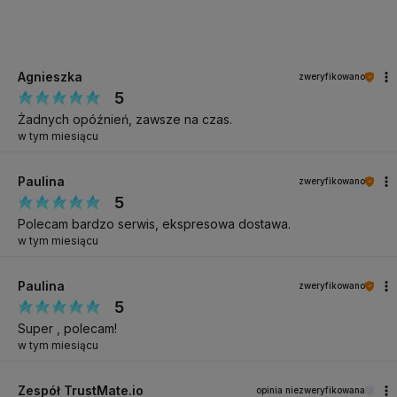
Właściwości samopoziomujące (tiksotropowe) – nie spływa,
ułatwia modelowanie
Doskonały do budowy, uzupełnień i przedłużeń
Agnieszka
zweryfikowano
Przeznaczony do pracy zarówno z szablonem, jak i tipsem
5
Przeznaczenie:
Żadnych opóźnień, zawsze na czas.
w tym miesiącu
Krótkie, długie i bardzo długie przedłużenia
Uzupełnianie żelu
Paulina
zweryfikowano
5
Utwardzanie naturalnej płytki
Polecam bardzo serwis, ekspresowa dostawa.
Budowa szkieletu przy przedłużaniu
w tym miesiącu
Czas utwardzania:
Paulina
zweryfikowano
Lampa EXCELLENT PRO MASTER POWER 54W (365nm +
5
405nm): 60 sekund
Super , polecam!
w tym miesiącu
Inne lampy UV/LED (365nm + 405nm) lub LED (405nm):
60–120 sekund (zależnie od mocy i typu lampy)
Zespół TrustMate.io
opinia niezweryfikowana