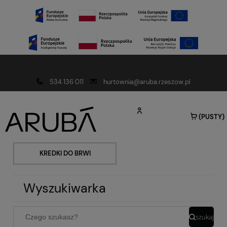
Darmowa dostawa od 150 złotych
534 136 011
hurtownia@aruba.rzeszow.pl
(PUSTY)
KREDKI DO BRWI
Wyszukiwarka
szukaj