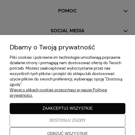
POMOC
SOCIAL MEDIA
Dbamy o Twoją prywatność
MOJE KONTO
Pliki cookies i pokrewne im technologie umożliwiają poprawne
działanie strony i pomagają nam dostosować ofertę do Twoich
potrzeb. Możesz zaakceptować wykorzystanie przez nas
PŁATNOŚCI I DOSTAWA
wszystkich tych plików i przejść do sklepu lub dostosować
użycie plików do swoich preferencji, wybierając opcję "Dostosuj
zgody".
Więcej o plikach cookies przeczytasz w naszej Polityce
INFORMACJE
prywatności.
ZAAKCEPTUJ WSZYSTKIE
O NAS
DOSTOSUJ ZGODY
Zaobserwuj nas!
ODRZUĆ WSZYSTKIE