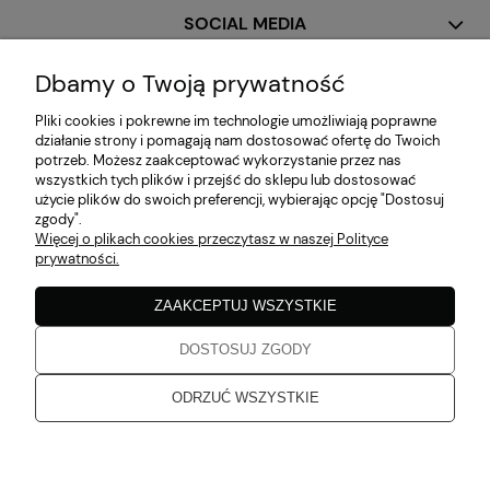
SOCIAL MEDIA
Dbamy o Twoją prywatność
MOJE KONTO
Pliki cookies i pokrewne im technologie umożliwiają poprawne
działanie strony i pomagają nam dostosować ofertę do Twoich
potrzeb. Możesz zaakceptować wykorzystanie przez nas
PŁATNOŚCI I DOSTAWA
wszystkich tych plików i przejść do sklepu lub dostosować
użycie plików do swoich preferencji, wybierając opcję "Dostosuj
zgody".
Więcej o plikach cookies przeczytasz w naszej Polityce
INFORMACJE
prywatności.
ZAAKCEPTUJ WSZYSTKIE
O NAS
DOSTOSUJ ZGODY
Zaobserwuj nas!
ODRZUĆ WSZYSTKIE
Aruba 2026
pokaż pełną wersję strony