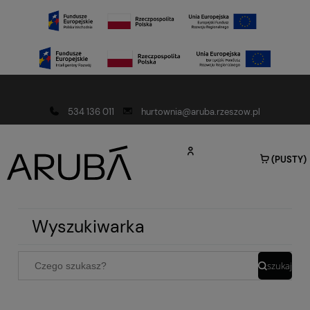
Darmowa dostawa od 150 złotych
534 136 011
hurtownia@aruba.rzeszow.pl
(PUSTY)
Wyszukiwarka
szukaj