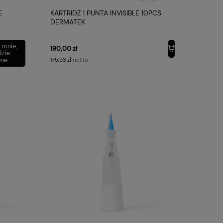
E
KARTRIDŻ 1 PUNTA INVISIBLE 10PCS
DERMATEK
 mnie,
190,00 zł
dzie
netto
pne
175,93 zł