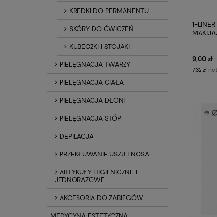
KREDKI DO PERMANENTU
1-LINER
SKÓRY DO ĆWICZEŃ
MAKIJ
KUBECZKI I STOJAKI
9,00 zł
PIELĘGNACJA TWARZY
net
7,32 zł
PIELĘGNACJA CIAŁA
PIELĘGNACJA DŁONI
PIELĘGNACJA STÓP
DEPILACJA
PRZEKŁUWANIE USZU I NOSA
ARTYKUŁY HIGIENICZNE I
JEDNORAZOWE
AKCESORIA DO ZABIEGÓW
MEDYCYNA ESTETYCZNA