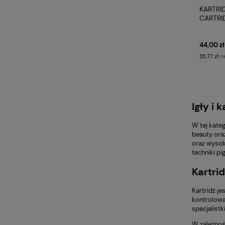
KARTRI
CARTRI
44,00 zł
n
35,77 zł
Igły i
W tej kateg
beauty ora
oraz wysok
techniki pi
Kartri
Kartridż j
kontrolowa
specjalistk
W zależnoś