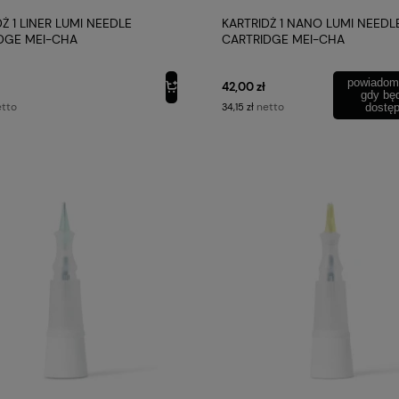
Ż 1 LINER LUMI NEEDLE
KARTRIDŻ 1 NANO LUMI NEEDL
DGE MEI-CHA
CARTRIDGE MEI-CHA
powiadom
42,00 zł
gdy bę
tto
netto
34,15 zł
dostę