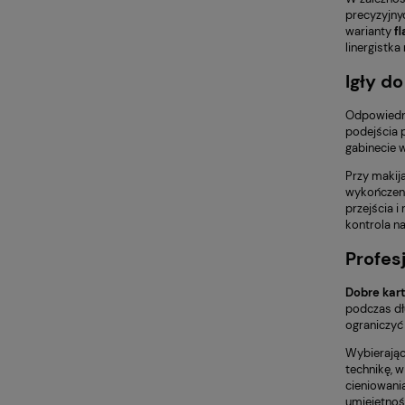
precyzyjnyc
warianty
fl
linergistk
Igły d
Odpowiedn
podejścia 
gabinecie 
Przy makij
wykończeni
przejścia i
kontrola na
Profes
Dobre kart
podczas dł
ograniczyć
Wybierają
technikę, w
cieniowania
umiejętnośc