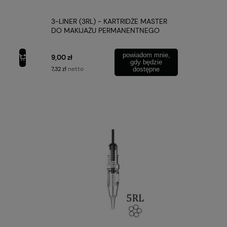
3-LINER (3RL) - KARTRIDŻE MASTER
DO MAKIJAŻU PERMANENTNEGO
powiadom mnie,
9,00 zł
gdy będzie
netto
7,32 zł
dostępne