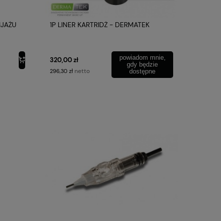
IJAŻU
1P LINER KARTRIDŻ - DERMATEK
powiadom mnie,
320,00 zł
gdy będzie
netto
296,30 zł
dostępne