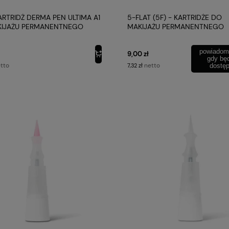
ARTRIDŻ DERMA PEN ULTIMA A1
5-FLAT (5F) - KARTRIDŻE DO
KIJAŻU PERMANENTNEGO
MAKIJAŻU PERMANENTNEGO
powiadom
9,00 zł
gdy bę
tto
netto
7,32 zł
dostę