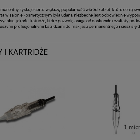
rmanentny zyskuje coraz większą popularność wśród kobiet, które cenią swó
yta w salonie kosmetycznym była udana, niezbędne jest odpowiednie wypos
wysokiej jakości katridże, które pozwolą osiągnąć doskonałe rezultaty pod
aszymi profesjonalnymi katridżami do makijażu permanentnego i ciesz się 
Y I KARTRIDŻE