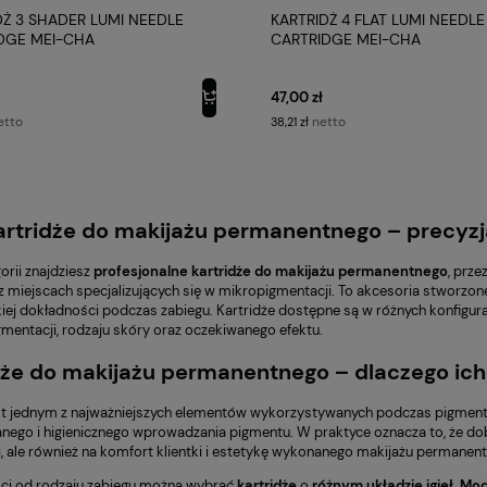
DŻ 3 SHADER LUMI NEEDLE
KARTRIDŻ 4 FLAT LUMI NEEDLE
DGE MEI-CHA
CARTRIDGE MEI-CHA
47,00 zł
etto
netto
38,21 zł
 kartridże do makijażu permanentnego – precyz
orii znajdziesz
profesjonalne
kartridże
do makijażu
permanentnego
, prz
z miejscach specjalizujących się w mikropigmentacji. To akcesoria stworzon
iej dokładności podczas zabiegu. Kartridże dostępne są w różnych konfigur
gmentacji, rodzaju skóry oraz oczekiwanego efektu.
dże do makijażu permanentnego – dlaczego ich
est jednym z najważniejszych elementów wykorzystywanych podczas pigmenta
nego i higienicznego wprowadzania pigmentu. W praktyce oznacza to, że do
i, ale również na komfort klientki i estetykę wykonanego makijażu permanen
ci od rodzaju zabiegu można wybrać
kartridże
o
różnym układzie igieł
.
Mod