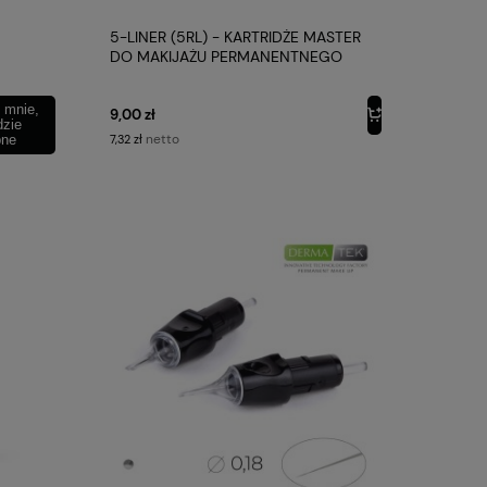
5-LINER (5RL) - KARTRIDŻE MASTER
DO MAKIJAŻU PERMANENTNEGO
 mnie,
9,00 zł
dzie
netto
pne
7,32 zł