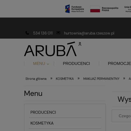
Darmowa dostawa od 150 złotych
534 136 011
hurtownia@aruba.rzeszow.pl
MENU
PRODUCENCI
PROMOCJE
»
»
»
Strona główna
KOSMETYKA
MAKIJAŻ PERMANENTNY
A
Menu
Wys
PRODUCENCI
KOSMETYKA