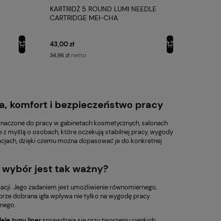
KARTRIDŻ 5 ROUND LUMI NEEDLE
CARTRIDGE MEI-CHA
43,00 zł
netto
34,96 zł
ja, komfort i bezpieczeństwo pracy
eznaczone do pracy w gabinetach kosmetycznych, salonach
e z myślą o osobach, które oczekują stabilnej pracy, wygody
acjach, dzięki czemu można dopasować je do konkretnej
 wybór jest tak ważny?
cji. Jego zadaniem jest umożliwienie równomiernego,
brze dobrana igła wpływa nie tylko na wygodę pracy
tnego.
ele typu
liner
sprawdzają się przy tworzeniu cienkich,