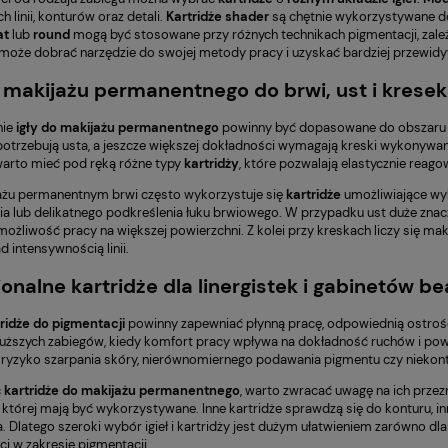
h linii, konturów oraz detali.
Kartridże shader
są chętnie wykorzystywane do
at
lub
round
mogą być stosowane przy różnych technikach pigmentacji, zależ
a może dobrać narzędzie do swojej metody pracy i uzyskać bardziej przewidyw
o makijażu permanentnego do brwi, ust i kresek
ie
igły do makijażu permanentnego
powinny być dopasowane do obszaru z
potrzebują usta, a jeszcze większej dokładności wymagają kreski wykonywa
warto mieć pod ręką różne typy
kartridży
, które pozwalają elastycznie reago
ażu permanentnym brwi często wykorzystuje się
kartridże
umożliwiające wy
a lub delikatnego podkreślenia łuku brwiowego. W przypadku ust duże zna
 możliwość pracy na większej powierzchni. Z kolei przy kreskach liczy się m
d intensywnością linii.
jonalne kartridże dla linergistek i gabinetów b
ridże do pigmentacji
powinny zapewniać płynną pracę, odpowiednią ostrość 
uższych zabiegów, kiedy komfort pracy wpływa na dokładność ruchów i pow
 ryzyko szarpania skóry, nierównomiernego podawania pigmentu czy niekon
c
kartridże do makijażu permanentnego
, warto zwracać uwagę na ich przez
 której mają być wykorzystywane. Inne kartridże sprawdzą się do konturu, i
. Dlatego szeroki wybór igieł i kartridży jest dużym ułatwieniem zarówno dla
i w zakresie pigmentacji.