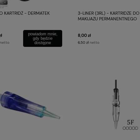
RO KARTRIDŻ - DERMATEK
3-LINER (3RL) - KARTRIDŻE DO
MAKIJAŻU PERMANENTNEGO
powiadom mnie,
zł
8,00 zł
gdy będzie
netto
netto
dostępne
6,50 zł