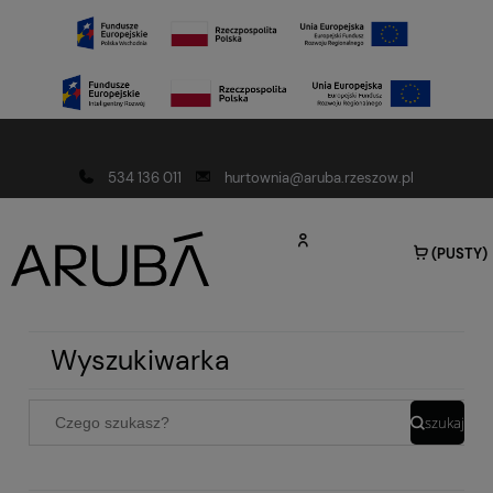
Darmowa dostawa od 150 złotych
534 136 011
hurtownia@aruba.rzeszow.pl
(PUSTY)
Wyszukiwarka
szukaj