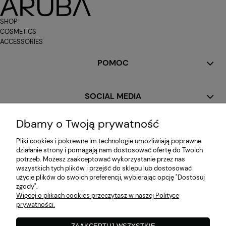
SHOP
COSMETICS
ACCESSORIES
POMOC
SOCIAL MEDIA
Dbamy o Twoją prywatność
MOJE KONTO
Pliki cookies i pokrewne im technologie umożliwiają poprawne
działanie strony i pomagają nam dostosować ofertę do Twoich
potrzeb. Możesz zaakceptować wykorzystanie przez nas
PŁATNOŚCI I DOSTAWA
wszystkich tych plików i przejść do sklepu lub dostosować
użycie plików do swoich preferencji, wybierając opcję "Dostosuj
zgody".
Więcej o plikach cookies przeczytasz w naszej Polityce
INFORMACJE
prywatności.