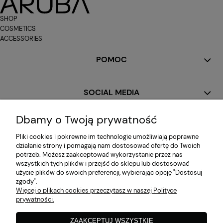
SHOP
COSMETICS
ACCESSORIES
POMOC
SOCIAL MEDIA
Dbamy o Twoją prywatność
MOJE KONTO
Pliki cookies i pokrewne im technologie umożliwiają poprawne
działanie strony i pomagają nam dostosować ofertę do Twoich
potrzeb. Możesz zaakceptować wykorzystanie przez nas
PŁATNOŚCI I DOSTAWA
wszystkich tych plików i przejść do sklepu lub dostosować
użycie plików do swoich preferencji, wybierając opcję "Dostosuj
zgody".
Więcej o plikach cookies przeczytasz w naszej Polityce
INFORMACJE
prywatności.
ZAAKCEPTUJ WSZYSTKIE