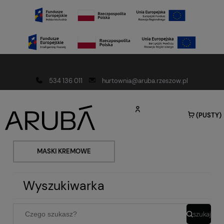
Darmowa dostawa od 150 złotych
534 136 011
hurtownia@aruba.rzeszow.pl
(PUSTY)
MASKI KREMOWE
Wyszukiwarka
szukaj