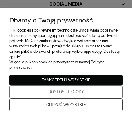
SOCIAL MEDIA
Dbamy o Twoją prywatność
MOJE KONTO
Pliki cookies i pokrewne im technologie umożliwiają poprawne
działanie strony i pomagają nam dostosować ofertę do Twoich
potrzeb. Możesz zaakceptować wykorzystanie przez nas
PŁATNOŚCI I DOSTAWA
wszystkich tych plików i przejść do sklepu lub dostosować
użycie plików do swoich preferencji, wybierając opcję "Dostosuj
zgody".
Więcej o plikach cookies przeczytasz w naszej Polityce
INFORMACJE
prywatności.
ZAAKCEPTUJ WSZYSTKIE
O NAS
DOSTOSUJ ZGODY
Zaobserwuj nas!
ODRZUĆ WSZYSTKIE
Aruba 2026
pokaż pełną wersję strony