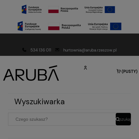
Darmowa dostawa od 150 złotych
534 136 011
hurtownia@aruba.rzeszow.pl
(PUSTY)
Wyszukiwarka
szukaj