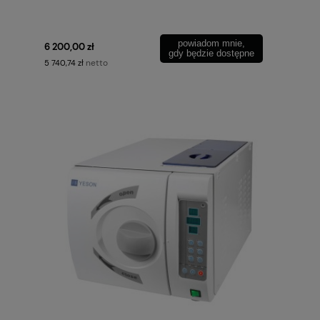
powiadom mnie,
6 200,00 zł
gdy będzie dostępne
netto
5 740,74 zł