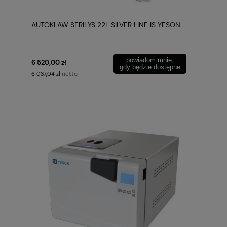
AUTOKLAW SERII YS 22L SILVER LINE IS YESON
powiadom mnie,
6 520,00 zł
gdy będzie dostępne
netto
6 037,04 zł