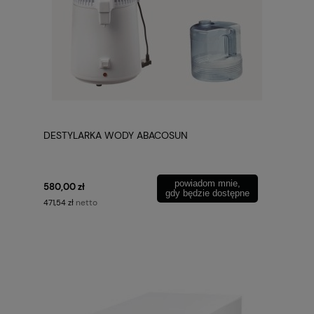
DESTYLARKA WODY ABACOSUN
powiadom mnie,
580,00 zł
gdy będzie dostępne
netto
471,54 zł