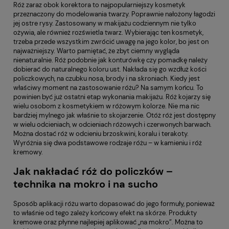
Róż zaraz obok korektora to najpopularniejszy kosmetyk
przeznaczony do modelowania twarzy. Poprawnie nałożony łagodzi
jej ostre rysy. Zastosowany w makijażu codziennym nie tylko
ożywia, ale również rozświetla twarz. Wybierając ten kosmetyk,
trzeba przede wszystkim zwrócić uwagę na jego kolor, bo jest on
najważniejszy. Warto pamiętać, że zbyt ciemny wygląda
nienaturalnie. Róż podobnie jak konturówkę czy pomadkę należy
dobierać do naturalnego koloru ust. Nakłada się go wzdłuż kości
policzkowych, na czubku nosa, brody i na skroniach. Kiedy jest
właściwy moment na zastosowanie różu? Na samym końcu. To
powinien być już ostatni etap wykonania makijażu. Róż kojarzy się
wielu osobom z kosmetykiem w różowym kolorze. Nie ma nic
bardziej mylnego jak właśnie to skojarzenie. Otóż róż jest dostępny
w wielu odcieniach, w odcieniach różowych i czerwonych barwach.
Można dostać róż w odcieniu brzoskwini, koralu i terakoty.
Wyróżnia się dwa podstawowe rodzaje różu – w kamieniu i róż
kremowy.
Jak nakładać róż do policzków –
technika na mokro i na sucho
Sposób aplikacji różu warto dopasować do jego formuły, ponieważ
to właśnie od tego zależy końcowy efekt na skórze. Produkty
kremowe oraz płynne najlepiej aplikować „na mokro”. Można to