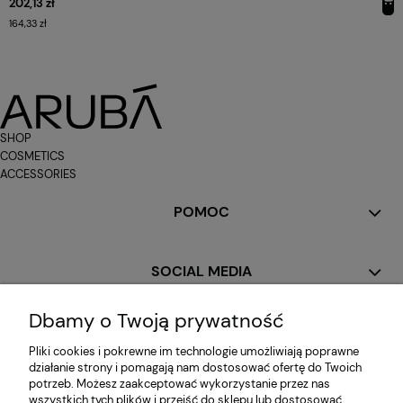
202,13 zł
164,33 zł
SHOP
COSMETICS
ACCESSORIES
POMOC
SOCIAL MEDIA
Dbamy o Twoją prywatność
MOJE KONTO
Pliki cookies i pokrewne im technologie umożliwiają poprawne
działanie strony i pomagają nam dostosować ofertę do Twoich
potrzeb. Możesz zaakceptować wykorzystanie przez nas
PŁATNOŚCI I DOSTAWA
wszystkich tych plików i przejść do sklepu lub dostosować