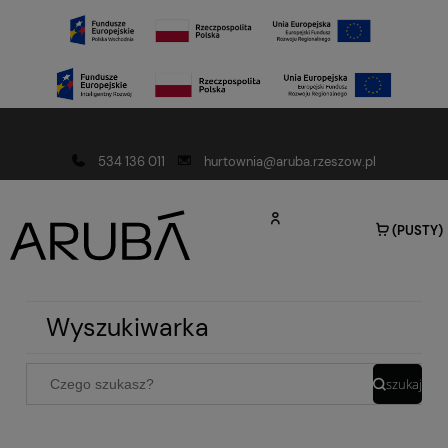
Darmowa dostawa od 150 złotych
534 136 011
hurtownia@aruba.rzeszow.pl
(PUSTY)
Wyszukiwarka
szukaj