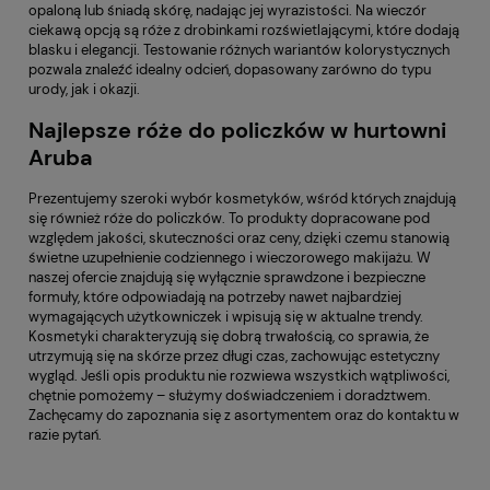
opaloną lub śniadą skórę, nadając jej wyrazistości. Na wieczór
ciekawą opcją są róże z drobinkami rozświetlającymi, które dodają
blasku i elegancji. Testowanie różnych wariantów kolorystycznych
pozwala znaleźć idealny odcień, dopasowany zarówno do typu
urody, jak i okazji.
Najlepsze róże do policzków w hurtowni
Aruba
Prezentujemy szeroki wybór kosmetyków, wśród których znajdują
się również róże do policzków. To produkty dopracowane pod
względem jakości, skuteczności oraz ceny, dzięki czemu stanowią
świetne uzupełnienie codziennego i wieczorowego makijażu. W
naszej ofercie znajdują się wyłącznie sprawdzone i bezpieczne
formuły, które odpowiadają na potrzeby nawet najbardziej
wymagających użytkowniczek i wpisują się w aktualne trendy.
Kosmetyki charakteryzują się dobrą trwałością, co sprawia, że
utrzymują się na skórze przez długi czas, zachowując estetyczny
wygląd. Jeśli opis produktu nie rozwiewa wszystkich wątpliwości,
chętnie pomożemy – służymy doświadczeniem i doradztwem.
Zachęcamy do zapoznania się z asortymentem oraz do kontaktu w
razie pytań.