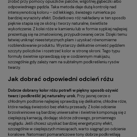
zrobić przy pomocy opuszków palców, wilgotnej gąbeczki albo
odpowiedniego pędzla. Taka metoda daje dużą kontrolę nad
intensywnością koloru – od lekkiego, świeżego rumieńca po
bardziej wyrazisty efekt. Dodatkowo róż nakładany w ten sposób
pięknie stapia się ze skórą i tworzy naturalne, świetliste
wykończenie. Z kolei róże w kamieniu lub w formie sypkiej najlepiej
prezentują się na zmatowionej, przypudrowanej cerze. Dzięki temu
łatwiej uniknąć nieestetycznych plam i uzyskać równomierne
rozblendowanie produktu. Wystarczy delikatnie omieść pędzlem
szczyty policzków i rozetrzeć kolor w stronę skroni. Tego typu
formuły świetnie sprawdzają się w codziennym makijażu,
szczególnie gdy zależy nam na subtelnym podkreśleniu rysów
twarzy.
Jak dobrać odpowiedni odcień różu
Dobrze dobrany kolor różu potrafi w piękny sposób ożywić
twarz i podkreślić jej naturalny urok.
Przy jasnej cerze o
chłodnym podtonie najlepiej sprawdzą się delikatne, chłodne róże,
które nadają świeżości bez efektu przesady. Z kolei odcienie
brzoskwiniowe są bardziej uniwersalne i świetnie komponują się z
cieplejszą karnacją, dodając skórze zdrowego, promiennego
wyglądu. Jeśli chcesz uzyskać bardziej energetyczny efekt,
szczególnie w cieplejszych miesiącach, warto sięgnąć po odcienie
koralowe. Natomiast pomarańczowe tony dobrze podkreślają