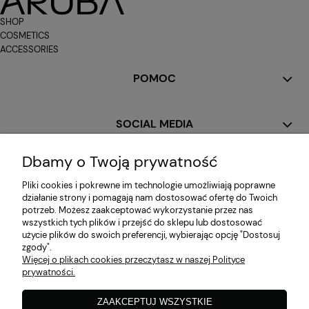
SHOP
COSMETICS
ACCESSORIES
POMOC
SOCIAL MEDIA
Dbamy o Twoją prywatność
MOJE KONTO
Pliki cookies i pokrewne im technologie umożliwiają poprawne
działanie strony i pomagają nam dostosować ofertę do Twoich
potrzeb. Możesz zaakceptować wykorzystanie przez nas
PŁATNOŚCI I DOSTAWA
wszystkich tych plików i przejść do sklepu lub dostosować
użycie plików do swoich preferencji, wybierając opcję "Dostosuj
zgody".
Więcej o plikach cookies przeczytasz w naszej Polityce
INFORMACJE
prywatności.
ZAAKCEPTUJ WSZYSTKIE
O NAS