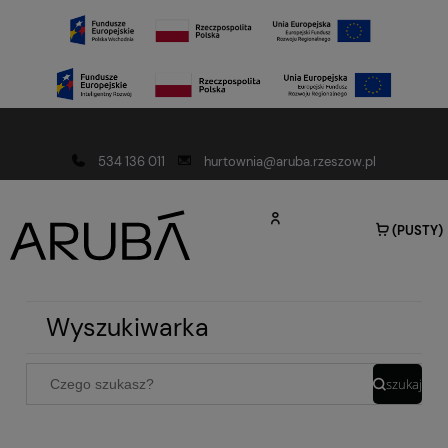
Darmowa dostawa od 150 złotych
534 136 011
hurtownia@aruba.rzeszow.pl
(PUSTY)
Wyszukiwarka
szukaj