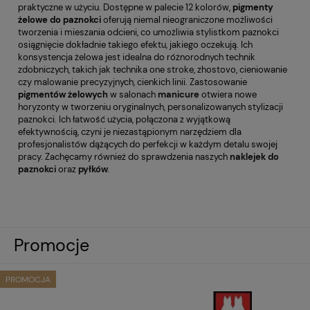
praktyczne w użyciu. Dostępne w palecie 12 kolorów,
pigmenty
żelowe
do paznokci
oferują niemal nieograniczone możliwości
tworzenia i mieszania odcieni, co umożliwia stylistkom paznokci
osiągnięcie dokładnie takiego efektu, jakiego oczekują. Ich
konsystencja żelowa jest idealna do różnorodnych technik
zdobniczych, takich jak technika one stroke, zhostovo, cieniowanie
czy malowanie precyzyjnych, cienkich linii. Zastosowanie
pigmentów żelowych
w salonach
manicure
otwiera nowe
horyzonty w tworzeniu oryginalnych, personalizowanych stylizacji
paznokci. Ich łatwość użycia, połączona z wyjątkową
efektywnością, czyni je niezastąpionym narzędziem dla
profesjonalistów dążących do perfekcji w każdym detalu swojej
pracy. Zachęcamy również do sprawdzenia naszych
naklejek do
paznokci
oraz
pyłków
.
Promocje
PROMOCJA