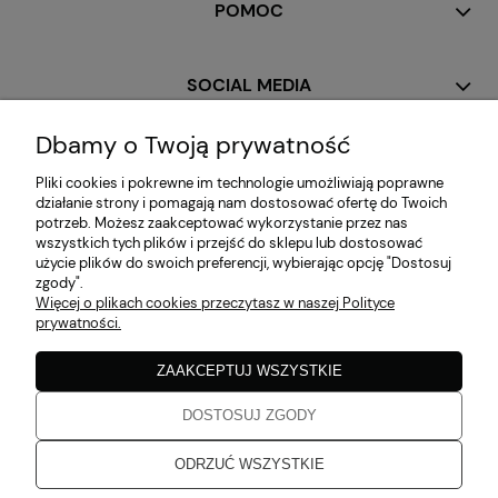
POMOC
SOCIAL MEDIA
Dbamy o Twoją prywatność
MOJE KONTO
Pliki cookies i pokrewne im technologie umożliwiają poprawne
działanie strony i pomagają nam dostosować ofertę do Twoich
potrzeb. Możesz zaakceptować wykorzystanie przez nas
PŁATNOŚCI I DOSTAWA
wszystkich tych plików i przejść do sklepu lub dostosować
użycie plików do swoich preferencji, wybierając opcję "Dostosuj
zgody".
Więcej o plikach cookies przeczytasz w naszej Polityce
INFORMACJE
prywatności.
ZAAKCEPTUJ WSZYSTKIE
O NAS
DOSTOSUJ ZGODY
Zaobserwuj nas!
ODRZUĆ WSZYSTKIE