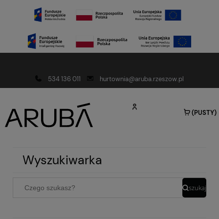
Darmowa dostawa od 150 złotych
534 136 011
hurtownia@aruba.rzeszow.pl
(PUSTY)
Wyszukiwarka
szukaj