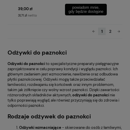
powiadom mnie,
39,00 zł
gdy będzie dostępne
netto
31,71 zł
1
2
Odżywki do paznokci
Odżywki do paznokci
to specjalistyczne preparaty pielęgnacyjne
zaprojektowane w celu poprawy kondycji i wyglądu paznokci. Ich
głównym zadaniem jest wzmocnienie, nawilżenie oraz odbudowa
płytki paznokciowej. Odżywki mogą także przeciwdziałać
łamliwości, rozdwajaniu się końcówek oraz innym problemom,
takim jak żółknięcie czy wolny wzrost paznokci. Dzięki zawartości
różnorodnych składników aktywnych,
odżywki do paznokci
nie
tylko poprawiają wygląd, ale również przyczyniają się do zdrowia i
odporności paznokci.
Rodzaje odżywek do paznokci
Odżywki
wzmacniające
- skierowane do osób z łamliwymi,