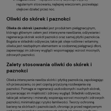
regularnym stosowaniu, najlepiej wieczorem, pozwalając
olejkowi działać przez noc.
Oliwki do skórek i paznokci
Oliwka do skórek
i paznokci
jest produktem pielęgnacyjnym,
którego głównym celem jest intensywne nawilżanie, odżywianie i
regeneracja skórek wokół paznokci oraz samej płytki paznokcia.
Bogata w składniki odżywcze, takie jak oleje roślinne i witaminy,
oliwka jest niezbędnym elementem w codzennej pielęgnacji dłoni,
zapewniając im zdrowy wygląd i wspomagając wzrost mocnych,
zdrowych paznokci.
Zalety stosowania oliwki do skórek i
paznokci
Oliwka intensywnie nawilża skórki i płytkę paznokcia, zapobiegając
ich przesuszaniu, co jest częstą przyczyną rozdwajania się
paznokci. Pomaga w regeneracji uszkodzonych i suchych skórek,
przywracając im miękkość i zdrowy wygląd. Składniki odżywcze,
takie jak witaminy i minerały, wspierają wzrost mocnych i zdrowych
paznokci, minimalizując ryzyko łamliwości. Tworzy ochronną
barierę na skórkach i paznokciach, chroniąc je przed negatywnym