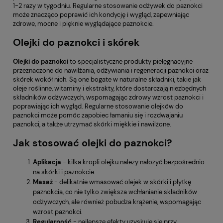
1-2 razy w tygodniu. Regularne stosowanie odżywek do paznokci
może znacząco poprawić ich kondycję i wygląd, zapewniając
zdrowe, mocne i pięknie wyglądające paznokcie.
Olejki do paznokci i skórek
Olejki do paznokci
to specjalistyczne produkty pielęgnacyjne
przeznaczone do nawilżania, odżywiania i regeneracji paznokci oraz
skórek wokół nich. Są one bogate w naturalne składniki, takie jak
oleje roślinne, witaminy i ekstrakty, które dostarczają niezbędnych
składników odżywczych, wspomagając zdrowy wzrost paznokci i
poprawiając ich wygląd. Regularne stosowanie olejków do
paznokci może pomóc zapobiec łamaniu się i rozdwajaniu
paznokci, a także utrzymać skórki miękkie i nawilżone.
Jak stosować olejki do paznokci?
Aplikacja
- kilka kropli olejku należy nałożyć bezpośrednio
na skórki i paznokcie.
Masaż
- delikatnie wmasować olejek w skórki i płytkę
paznokcia, co nie tylko zwiększa wchłanianie składników
odżywczych, ale również pobudza krążenie, wspomagając
wzrost paznokci.
Regularność
- najlepsze efekty uzyskuje się przy