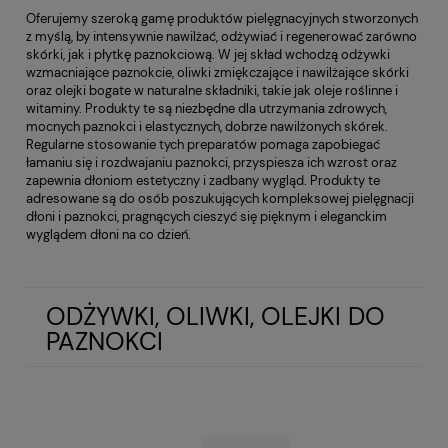
Oferujemy szeroką gamę produktów pielęgnacyjnych stworzonych
z myślą, by intensywnie nawilżać, odżywiać i regenerować zarówno
skórki, jak i płytkę paznokciową. W jej skład wchodzą odżywki
wzmacniające paznokcie, oliwki zmiękczające i nawilżające skórki
oraz olejki bogate w naturalne składniki, takie jak oleje roślinne i
witaminy. Produkty te są niezbędne dla utrzymania zdrowych,
mocnych paznokci i elastycznych, dobrze nawilżonych skórek.
Regularne stosowanie tych preparatów pomaga zapobiegać
łamaniu się i rozdwajaniu paznokci, przyspiesza ich wzrost oraz
zapewnia dłoniom estetyczny i zadbany wygląd. Produkty te
adresowane są do osób poszukujących kompleksowej pielęgnacji
dłoni i paznokci, pragnących cieszyć się pięknym i eleganckim
wyglądem dłoni na co dzień.
ODŻYWKI, OLIWKI, OLEJKI DO
PAZNOKCI