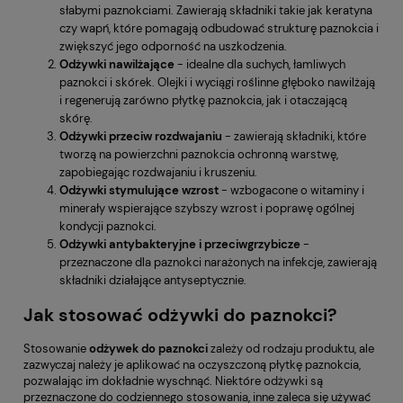
słabymi paznokciami. Zawierają składniki takie jak keratyna
czy wapń, które pomagają odbudować strukturę paznokcia i
zwiększyć jego odporność na uszkodzenia.
Odżywki nawilżające
- idealne dla suchych, łamliwych
paznokci i skórek. Olejki i wyciągi roślinne głęboko nawilżają
i regenerują zarówno płytkę paznokcia, jak i otaczającą
skórę.
Odżywki przeciw rozdwajaniu
- zawierają składniki, które
tworzą na powierzchni paznokcia ochronną warstwę,
zapobiegając rozdwajaniu i kruszeniu.
Odżywki stymulujące wzrost
- wzbogacone o witaminy i
minerały wspierające szybszy wzrost i poprawę ogólnej
kondycji paznokci.
Odżywki antybakteryjne i przeciwgrzybicze
-
przeznaczone dla paznokci narażonych na infekcje, zawierają
składniki działające antyseptycznie.
Jak stosować odżywki do paznokci?
Stosowanie
odżywek do paznokci
zależy od rodzaju produktu, ale
zazwyczaj należy je aplikować na oczyszczoną płytkę paznokcia,
pozwalając im dokładnie wyschnąć. Niektóre odżywki są
przeznaczone do codziennego stosowania, inne zaleca się używać