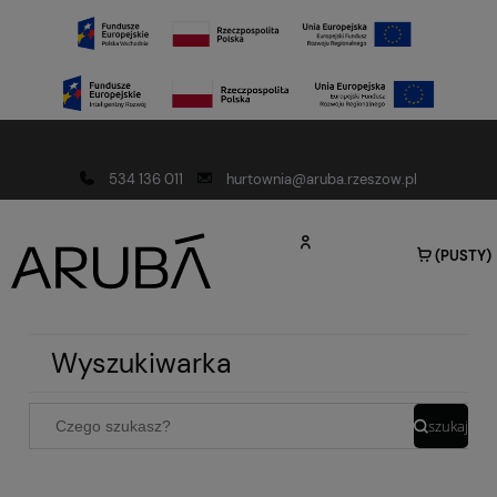
Darmowa dostawa od 150 złotych
534 136 011
hurtownia@aruba.rzeszow.pl
(PUSTY)
Wyszukiwarka
szukaj