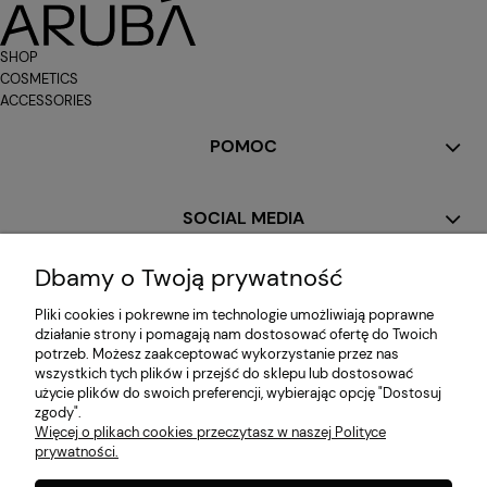
SHOP
COSMETICS
ACCESSORIES
POMOC
SOCIAL MEDIA
Dbamy o Twoją prywatność
MOJE KONTO
Pliki cookies i pokrewne im technologie umożliwiają poprawne
działanie strony i pomagają nam dostosować ofertę do Twoich
potrzeb. Możesz zaakceptować wykorzystanie przez nas
PŁATNOŚCI I DOSTAWA
wszystkich tych plików i przejść do sklepu lub dostosować
użycie plików do swoich preferencji, wybierając opcję "Dostosuj
zgody".
Więcej o plikach cookies przeczytasz w naszej Polityce
INFORMACJE
prywatności.