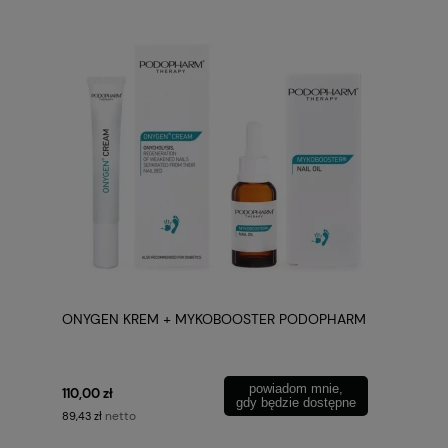
ONYGEN KREM + MYKOBOOSTER PODOPHARM
powiadom mnie,
110,00 zł
gdy będzie dostępne
netto
89,43 zł