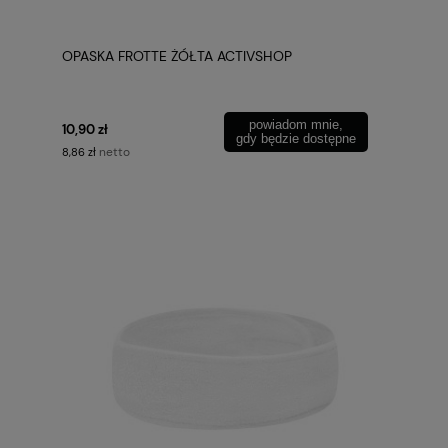
OPASKA FROTTE ŻÓŁTA ACTIVSHOP
powiadom mnie,
10,90 zł
gdy będzie dostępne
netto
8,86 zł