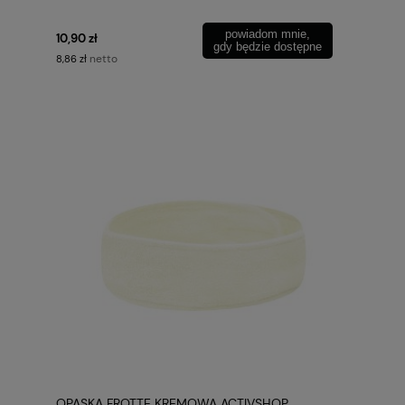
powiadom mnie,
10,90 zł
gdy będzie dostępne
netto
8,86 zł
OPASKA FROTTE KREMOWA ACTIVSHOP