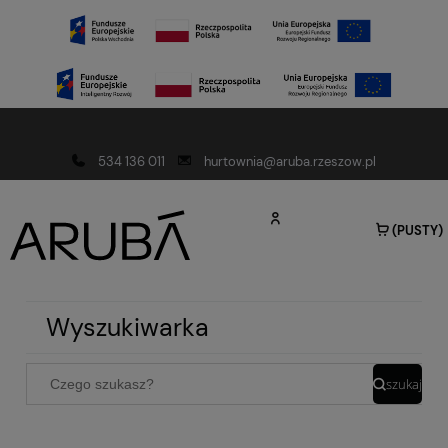
Darmowa dostawa od 150 złotych
534 136 011
hurtownia@aruba.rzeszow.pl
(PUSTY)
Wyszukiwarka
szukaj