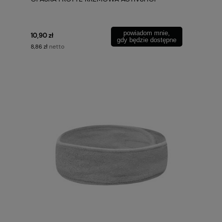
powiadom mnie,
10,90 zł
gdy będzie dostępne
netto
8,86 zł