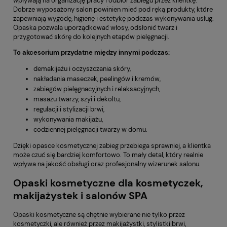
wpływają na organizację pracy i odbiór zabiegu przez klientkę.
Dobrze wyposażony salon powinien mieć pod ręką produkty, które
zapewniają wygodę, higienę i estetykę podczas wykonywania usług.
Opaska pozwala uporządkować włosy, odsłonić twarz i
przygotować skórę do kolejnych etapów pielęgnacji.
To akcesorium przydatne między innymi podczas:
demakijażu i oczyszczania skóry,
nakładania maseczek, peelingów i kremów,
zabiegów pielęgnacyjnych i relaksacyjnych,
masażu twarzy, szyi i dekoltu,
regulacji i stylizacji brwi,
wykonywania makijażu,
codziennej pielęgnacji twarzy w domu.
Dzięki opasce kosmetycznej zabieg przebiega sprawniej, a klientka
może czuć się bardziej komfortowo. To mały detal, który realnie
wpływa na jakość obsługi oraz profesjonalny wizerunek salonu.
Opaski kosmetyczne dla kosmetyczek,
makijażystek i salonów SPA
Opaski kosmetyczne są chętnie wybierane nie tylko przez
kosmetyczki, ale również przez makijażystki, stylistki brwi,