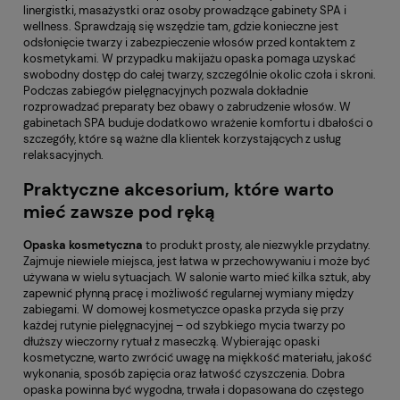
linergistki, masażystki oraz osoby prowadzące gabinety SPA i
wellness. Sprawdzają się wszędzie tam, gdzie konieczne jest
odsłonięcie twarzy i zabezpieczenie włosów przed kontaktem z
kosmetykami. W przypadku makijażu opaska pomaga uzyskać
swobodny dostęp do całej twarzy, szczególnie okolic czoła i skroni.
Podczas zabiegów pielęgnacyjnych pozwala dokładnie
rozprowadzać preparaty bez obawy o zabrudzenie włosów. W
gabinetach SPA buduje dodatkowo wrażenie komfortu i dbałości o
szczegóły, które są ważne dla klientek korzystających z usług
relaksacyjnych.
Praktyczne akcesorium, które warto
mieć zawsze pod ręką
Opaska kosmetyczna
to produkt prosty, ale niezwykle przydatny.
Zajmuje niewiele miejsca, jest łatwa w przechowywaniu i może być
używana w wielu sytuacjach. W salonie warto mieć kilka sztuk, aby
zapewnić płynną pracę i możliwość regularnej wymiany między
zabiegami. W domowej kosmetyczce opaska przyda się przy
każdej rutynie pielęgnacyjnej – od szybkiego mycia twarzy po
dłuższy wieczorny rytuał z maseczką. Wybierając opaski
kosmetyczne, warto zwrócić uwagę na miękkość materiału, jakość
wykonania, sposób zapięcia oraz łatwość czyszczenia. Dobra
opaska powinna być wygodna, trwała i dopasowana do częstego