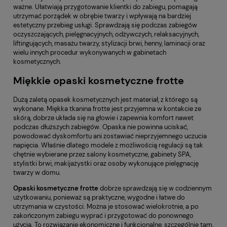
ważne. Ułatwiają przygotowanie klientki do zabiegu, pomagają
utrzymać porządek w obrębie twarzy i wpływają na bardziej
estetyczny przebieg usługi. Sprawdzają się podczas zabiegów
oczyszczających, pielęgnacyjnych, odżywczych, relaksacyjnych,
liftingujących, masażu twarzy, stylizacji brwi, henny, laminacji oraz
wielu innych procedur wykonywanych w gabinetach
kosmetycznych.
Miękkie opaski kosmetyczne frotte
Dużą zaletą opasek kosmetycznych jest materiał, z którego są
wykonane. Miękka tkanina frotte jest przyjemna w kontakcie ze
skórą, dobrze układa się na głowie i zapewnia komfort nawet
podczas dłuższych zabiegów. Opaska nie powinna uciskać,
powodować dyskomfortu ani zostawiać nieprzyjemnego uczucia
napięcia. Właśnie dlatego modele z możliwością regulacji są tak
chętnie wybierane przez salony kosmetyczne, gabinety SPA,
stylistki brwi, makijażystki oraz osoby wykonujące pielęgnację
twarzy w domu.
Opaski kosmetyczne frotte
dobrze sprawdzają się w codziennym
użytkowaniu, ponieważ są praktyczne, wygodne i łatwe do
utrzymania w czystości. Można je stosować wielokrotnie, a po
zakończonym zabiegu wyprać i przygotować do ponownego
użycia. To rozwiązanie ekonomiczne i funkcjonalne, szczególnie tam,