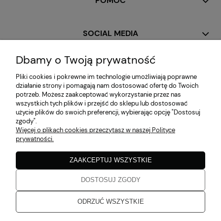
POMOC
SOCIAL MEDIA
Dbamy o Twoją prywatność
MOJE KONTO
Pliki cookies i pokrewne im technologie umożliwiają poprawne
działanie strony i pomagają nam dostosować ofertę do Twoich
potrzeb. Możesz zaakceptować wykorzystanie przez nas
PŁATNOŚCI I DOSTAWA
wszystkich tych plików i przejść do sklepu lub dostosować
użycie plików do swoich preferencji, wybierając opcję "Dostosuj
zgody".
Więcej o plikach cookies przeczytasz w naszej Polityce
INFORMACJE
prywatności.
ZAAKCEPTUJ WSZYSTKIE
O NAS
DOSTOSUJ ZGODY
Zaobserwuj nas!
ODRZUĆ WSZYSTKIE