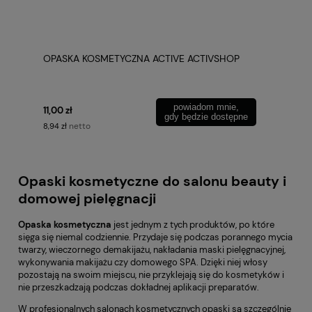
OPASKA KOSMETYCZNA ACTIVE ACTIVSHOP
powiadom mnie,
11,00 zł
gdy będzie dostępne
netto
8,94 zł
Opaski kosmetyczne do salonu beauty i
domowej pielęgnacji
Opaska kosmetyczna
jest jednym z tych produktów, po które
sięga się niemal codziennie. Przydaje się podczas porannego mycia
twarzy, wieczornego demakijażu, nakładania maski pielęgnacyjnej,
wykonywania makijażu czy domowego SPA. Dzięki niej włosy
pozostają na swoim miejscu, nie przyklejają się do kosmetyków i
nie przeszkadzają podczas dokładnej aplikacji preparatów.
W profesjonalnych salonach kosmetycznych opaski są szczególnie