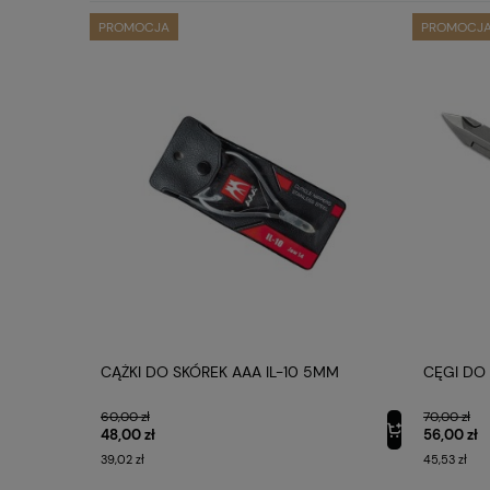
PROMOCJA
PROMOCJ
NG 18"
CĄŻKI DO SKÓREK AAA IL-10 5MM
CĘGI DO 
EUP
60,00 zł
70,00 zł
48,00 zł
56,00 zł
39,02 zł
45,53 zł