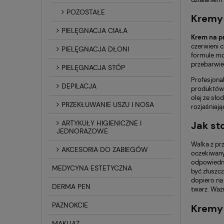
POZOSTAŁE
Kremy 
PIELĘGNACJA CIAŁA
Krem na p
czerwieni c
PIELĘGNACJA DŁONI
formule mo
przebarwie
PIELĘGNACJA STÓP
Profesjona
DEPILACJA
produktów c
olej ze sło
PRZEKŁUWANIE USZU I NOSA
rozjaśniaj
ARTYKUŁY HIGIENICZNE I
Jak st
JEDNORAZOWE
Walka z pr
AKCESORIA DO ZABIEGÓW
oczekiwanyc
odpowiedni
MEDYCYNA ESTETYCZNA
być złuszc
dopiero na
DERMA PEN
twarz. Waż
PAZNOKCIE
Kremy 
MAKIJAŻ