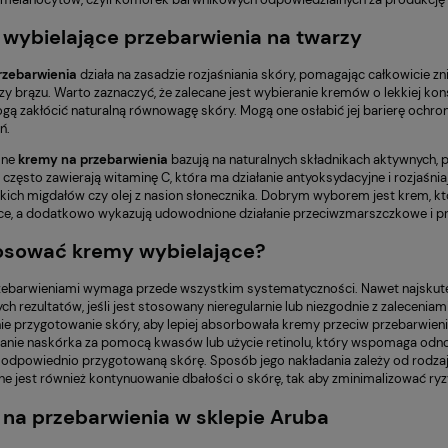
wybielające przebarwienia na twarzy
rzebarwienia
działa na zasadzie rozjaśniania skóry, pomagając całkowicie 
zy brązu. Warto zaznaczyć, że zalecane jest wybieranie kremów o lekkiej konsy
gą zakłócić naturalną równowagę skóry. Mogą one osłabić jej barierę ochro
ń.
lne
kremy na przebarwienia
bazują na naturalnych składnikach aktywnych, 
zęsto zawierają witaminę C, która ma działanie antyoksydacyjne i rozjaśniające
dkich migdałów czy olej z nasion słonecznika. Dobrym wyborem jest krem, któr
ące, a dodatkowo wykazują udowodnione działanie przeciwzmarszczkowe i p
osować kremy wybielające?
zebarwieniami wymaga przede wszystkim systematyczności. Nawet najskut
h rezultatów, jeśli jest stosowany nieregularnie lub niezgodnie z zalecenia
e przygotowanie skóry, aby lepiej absorbowała kremy przeciw przebarwie
zanie naskórka za pomocą kwasów lub użycie retinolu, który wspomaga od
 odpowiednio przygotowaną skórę. Sposób jego nakładania zależy od rodz
ne jest również kontynuowanie dbałości o skórę, tak aby zminimalizować ry
na przebarwienia w sklepie Aruba