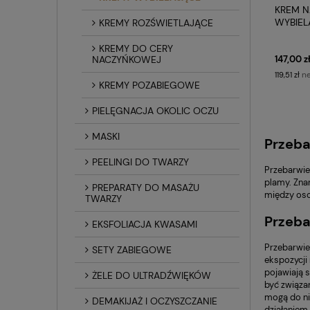
KREM N
WYBIEL
KREMY ROZŚWIETLAJĄCE
50ML 
KREMY DO CERY
147,00 z
NACZYŃKOWEJ
ne
119,51 zł
KREMY POZABIEGOWE
PIELĘGNACJA OKOLIC OCZU
MASKI
Przeba
PEELINGI DO TWARZY
Przebarwie
plamy. Znan
PREPARATY DO MASAŻU
między oso
TWARZY
Przeba
EKSFOLIACJA KWASAMI
Przebarwie
SETY ZABIEGOWE
ekspozycji
pojawiają 
ŻELE DO ULTRADŹWIĘKÓW
być związan
mogą do ni
DEMAKIJAŻ I OCZYSZCZANIE
działaniem