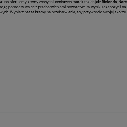
Aruba oferujemy kremy znanych i cenionych marek takich jak:
Bielenda
,
Nore
ogą pomóc w walce z przebarwieniami powstałymi w wyniku ekspozycji na sło
wych. Wybierz nasze kremy na przebarwienia, aby przywrócić swojej skórze