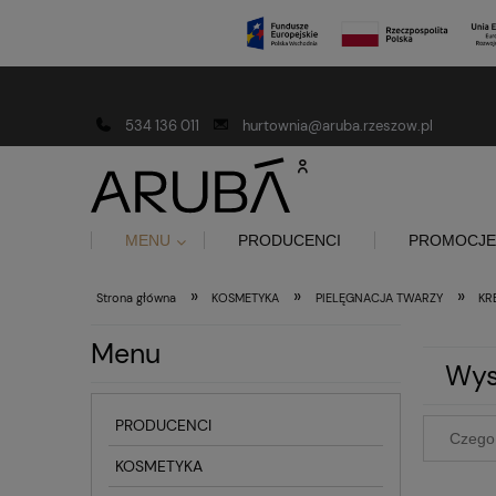
Darmowa dostawa od 150 złotych
534 136 011
hurtownia@aruba.rzeszow.pl
MENU
PRODUCENCI
PROMOCJE
»
»
»
Strona główna
KOSMETYKA
PIELĘGNACJA TWARZY
KR
Menu
Wys
PRODUCENCI
KOSMETYKA