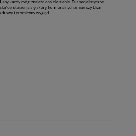
l
, aby każdy mógł znaleźć coś dla siebie. Te specjalistyczne
ńce, starzenia się skóry, hormonalnych zmian czy blizn
 zdrowy i promienny wygląd.