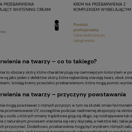
A PRZEBARWIENIA
KREM NA PRZEBARWIENIA Z
AJĄCY WHITENING CREAM
KOMPLEKSEM WYBIELAJĄCYM
NOREL
WHITENING 125ML NOREL
Produkt
ł
profesjonalny
tto
Cena widoczna po
zalogowaniu
rwienia na twarzy – co to takiego?
nia to obszary skóry, które charakteryzują się ciemniejszym kolorytem w po
e są jako jeden z defektów skóry, które najbardziej starzeją twarz, obok zma
bami. Istnieją kremy przeciwko przebarwieniom, które mogą pomóc wyrównać
rwienia na twarzy – przyczyny powstawania
nia mogą powstawać z różnych przyczyn, w tym na skutek zmian hormonalny
 na promieniowanie UV, szczególnie podczas nadmiernej ekspozycji na słońce.
się u osób, u których zmiany trądzikowe goją się długo, są rozdrapywane lub
e z naturalnym procesem starzenia się cery dojrzałej, a niektóre leki, takie
ch przyczyniać. Dodatkowo, przebarwienia mogą być wynikiem różnych zab
 melanocytów, czyli komórek barwnikowych odpowiedzialnych za produkcję 