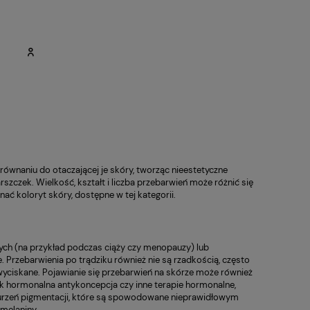
równaniu do otaczającej je skóry, tworząc nieestetyczne
rszczek. Wielkość, kształt i liczba przebarwień może różnić się
 koloryt skóry, dostępne w tej kategorii.
ch (na przykład podczas ciąży czy menopauzy) lub
 Przebarwienia po trądziku również nie są rzadkością, często
 wyciskane. Pojawianie się przebarwień na skórze może również
 jak hormonalna antykoncepcja czy inne terapie hormonalne,
urzeń pigmentacji, które są spowodowane nieprawidłowym
melaniny.