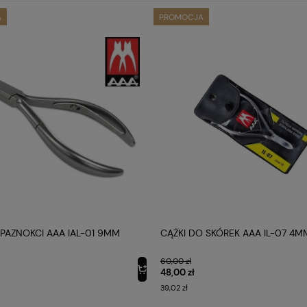
A
PROMOCJA
PAZNOKCI AAA IAL-01 9MM
CĄŻKI DO SKÓREK AAA IL-07 4M
60,00 zł
48,00 zł
39,02 zł