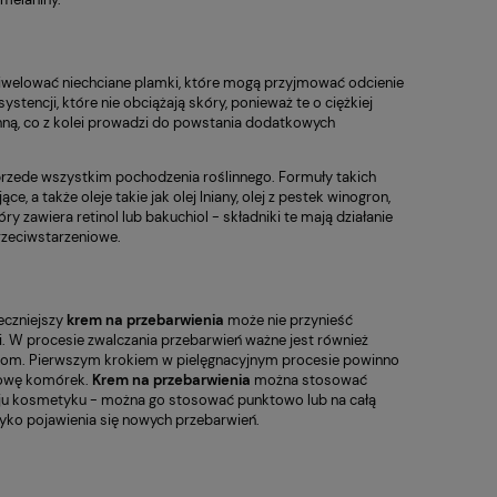
zniwelować niechciane plamki, które mogą przyjmować odcienie
stencji, które nie obciążają skóry, ponieważ te o ciężkiej
nną, co z kolei prowadzi do powstania dodatkowych
przede wszystkim pochodzenia roślinnego. Formuły takich
, a także oleje takie jak olej lniany, olej z pestek winogron,
y zawiera retinol lub bakuchiol - składniki te mają działanie
rzeciwstarzeniowe.
eczniejszy
krem na przebarwienia
może nie przynieść
mi. W procesie zwalczania przebarwień ważne jest również
niom. Pierwszym krokiem w pielęgnacyjnym procesie powinno
nowę komórek.
Krem
na przebarwienia
można stosować
aju kosmetyku - można go stosować punktowo lub na całą
zyko pojawienia się nowych przebarwień.