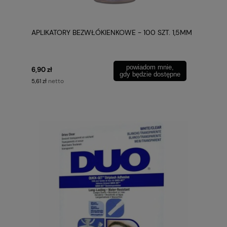
APLIKATORY BEZWŁÓKIENKOWE - 100 SZT. 1,5MM
powiadom mnie,
6,90 zł
gdy będzie dostępne
netto
5,61 zł