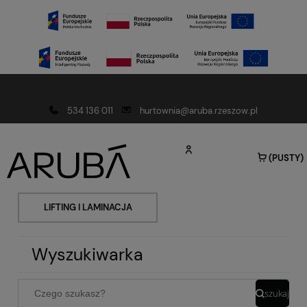
Darmowa dostawa od 150 złotych
534 136 011
hurtownia@aruba.rzeszow.pl
(PUSTY)
LIFTING I LAMINACJA
Wyszukiwarka
szukaj