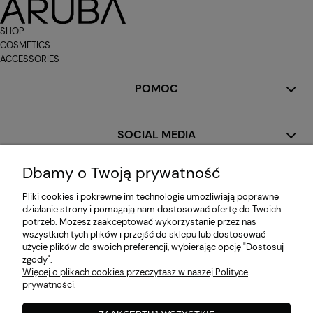
SHOP
COSMETICS
ACCESSORIES
POMOC
SOCIAL MEDIA
Dbamy o Twoją prywatność
MOJE KONTO
Pliki cookies i pokrewne im technologie umożliwiają poprawne
działanie strony i pomagają nam dostosować ofertę do Twoich
potrzeb. Możesz zaakceptować wykorzystanie przez nas
PŁATNOŚCI I DOSTAWA
wszystkich tych plików i przejść do sklepu lub dostosować
użycie plików do swoich preferencji, wybierając opcję "Dostosuj
zgody".
Więcej o plikach cookies przeczytasz w naszej Polityce
INFORMACJE
prywatności.