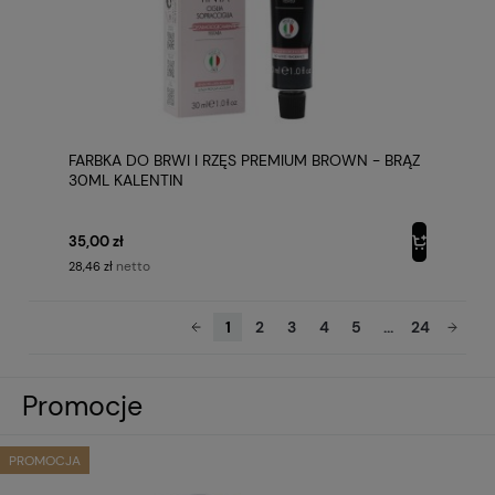
FARBKA DO BRWI I RZĘS PREMIUM BROWN - BRĄZ
30ML KALENTIN
35,00 zł
netto
28,46 zł
1
2
3
4
5
...
24
Promocje
PROMOCJA