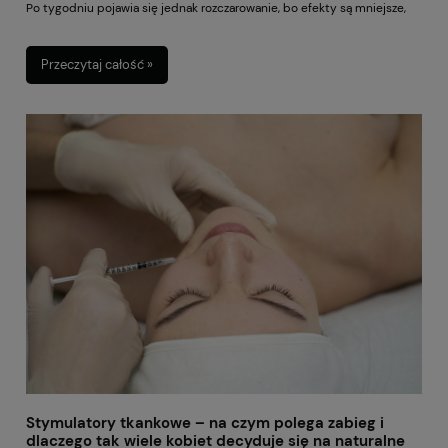
Po tygodniu pojawia się jednak rozczarowanie, bo efekty są mniejsze,
niż się spodziewały. Problem bardzo często nie leży w samym
kosmetyku, lecz w sposobie jego stosowania. Nawet najlepszy produkt
Przeczytaj całość »
nie zadziała tak, jak powinien, jeśli nakładany jest nieregularnie, w
pośpiechu lub na źle przygotowaną skórę. Marka Podopharm jest
ceniona za kosmetyki inspirowane profesjonalną pielęgnacją stóp. Aby
jednak w pełni wykorzystać ich potencjał, warto wiedzieć, jak używać
kremu na co dzień. Dobra wiadomość jest taka, że nie potrzebujesz
skomplikowanych rytuałów ani godziny wolnego czasu. Czasem
wystarczy kilka prostych nawyków, aby stopy wyglądały znacznie lepiej
i odzyskały komfort szybciej, niż myślisz.
Stymulatory tkankowe – na czym polega zabieg i
dlaczego tak wiele kobiet decyduje się na naturalne