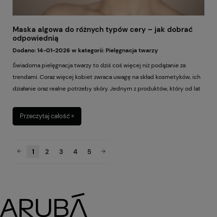
Maska algowa do różnych typów cery – jak dobrać
odpowiednią
Dodano:
14-01-2026
w kategorii:
Pielęgnacja twarzy
Świadoma pielęgnacja twarzy to dziś coś więcej niż podążanie za
trendami. Coraz więcej kobiet zwraca uwagę na skład kosmetyków, ich
działanie oraz realne potrzeby skóry. Jednym z produktów, który od lat
cieszy się niesłabnącą popularnością zarówno w gabinetach
kosmetycznych, jak i w domowej pielęgnacji, jest maska algowa. Choć
Przeczytaj całość »
na pierwszy rzut oka może wydawać się uniwersalna, w rzeczywistości
jej skuteczność w dużej mierze zależy od tego, czy została właściwie
dobrana do typu cery.
1
2
3
4
5