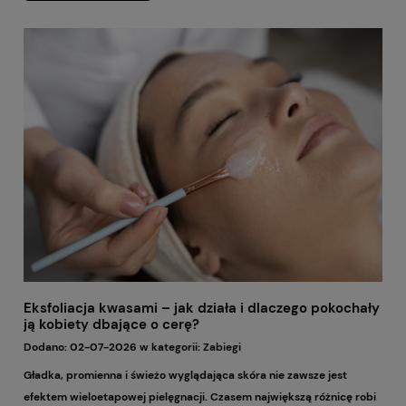
dopiero część sukcesu. Bardzo ważne jest również to, jakie ampułki
do dermapena zostaną użyte podczas zabiegu. Dobrze dobrana
ampułka może podbić efekt pielęgnacyjny, ukierunkować zabieg na
konkretny problem skóry i zwiększyć satysfakcję klientki. Inny
preparat sprawdzi się przy cerze suchej, inny przy przebarwieniach,
a jeszcze inny wtedy, gdy zależy nam na ujędrnieniu lub wyciszeniu
skóry. Wybór nie powinien być przypadkowy, szczególnie że
podczas mikronakłuwania skóra jest bardziej chłonna i wrażliwa.
Eksfoliacja kwasami – jak działa i dlaczego pokochały
ją kobiety dbające o cerę?
Dodano:
02-07-2026
w kategorii:
Zabiegi
Gładka, promienna i świeżo wyglądająca skóra nie zawsze jest
efektem wieloetapowej pielęgnacji. Czasem największą różnicę robi