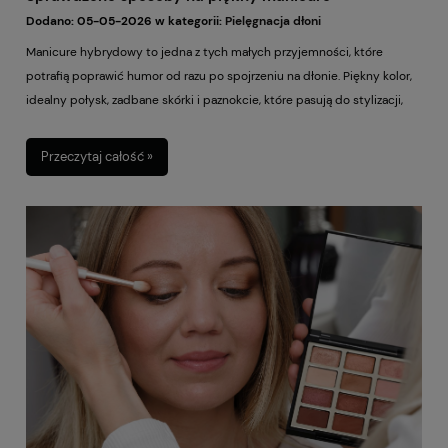
Dodano:
05-05-2026
w kategorii:
Pielęgnacja dłoni
Manicure hybrydowy to jedna z tych małych przyjemności, które
potrafią poprawić humor od razu po spojrzeniu na dłonie. Piękny kolor,
idealny połysk, zadbane skórki i paznokcie, które pasują do stylizacji,
nastroju albo pory roku – brzmi cudownie. Problem zaczyna się wtedy,
gdy po kilku dniach pojawiają się odpryski, końcówki zaczynają się
Przeczytaj całość »
ścierać, a lakier przy skórkach delikatnie się unosi. Wtedy zamiast
cieszyć się efektem, zaczynamy nerwowo sprawdzać, który paznokieć
„odpadnie” jako pierwszy.