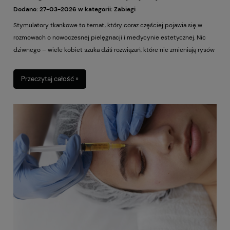
odmładzanie skóry?
Dodano:
27-03-2026
w kategorii:
Zabiegi
Stymulatory tkankowe to temat, który coraz częściej pojawia się w
rozmowach o nowoczesnej pielęgnacji i medycynie estetycznej. Nic
dziwnego – wiele kobiet szuka dziś rozwiązań, które nie zmieniają rysów
twarzy, nie dają sztucznego efektu i nie sprawiają, że twarz wygląda
„zrobiona”. Coraz częściej zależy nam po prostu na tym, żeby skóra
Przeczytaj całość »
wyglądała świeżo, zdrowo i promiennie. Chcemy wyglądać na
wypoczęte, zadbane i trochę młodsze, ale nadal jak my. I właśnie
dlatego stymulatory tkankowe wzbudzają tak duże zainteresowanie. Dla
wielu kobiet są odpowiedzią na potrzebę poprawy jakości skóry bez
przesadnej ingerencji i bez efektu, który od razu rzuca się w oczy.