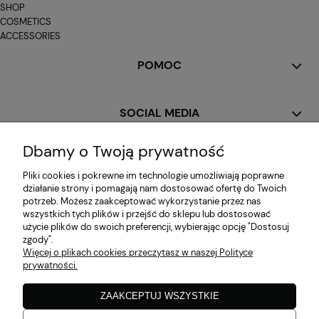
SHOP
COSMETICS
ACCESSORIES
POMOC
SOCIAL MEDIA
Dbamy o Twoją prywatność
MOJE KONTO
Pliki cookies i pokrewne im technologie umożliwiają poprawne
działanie strony i pomagają nam dostosować ofertę do Twoich
potrzeb. Możesz zaakceptować wykorzystanie przez nas
PŁATNOŚCI I DOSTAWA
wszystkich tych plików i przejść do sklepu lub dostosować
użycie plików do swoich preferencji, wybierając opcję "Dostosuj
zgody".
Więcej o plikach cookies przeczytasz w naszej Polityce
INFORMACJE
prywatności.
ZAAKCEPTUJ WSZYSTKIE
O NAS