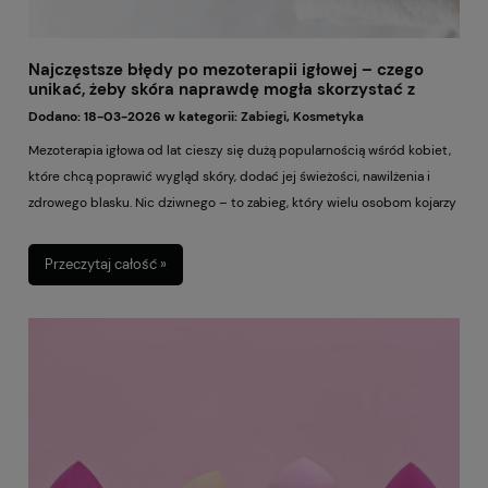
Najczęstsze błędy po mezoterapii igłowej – czego
unikać, żeby skóra naprawdę mogła skorzystać z
zabiegu
Dodano:
18-03-2026
w kategorii:
Zabiegi
,
Kosmetyka
Mezoterapia igłowa od lat cieszy się dużą popularnością wśród kobiet,
które chcą poprawić wygląd skóry, dodać jej świeżości, nawilżenia i
zdrowego blasku. Nic dziwnego – to zabieg, który wielu osobom kojarzy
się z czymś skutecznym, nowoczesnym i dającym naturalny efekt. Dla
części kobiet jest pierwszym krokiem w stronę bardziej zaawansowanej
Przeczytaj całość »
pielęgnacji, dla innych stałym elementem dbania o cerę. Sam zabieg to
jednak nie wszystko. Bardzo dużo zależy od tego, co dzieje się później,
czyli jak traktujesz swoją skórę po wyjściu z gabinetu. I właśnie tutaj
pojawia się temat, który bywa bagatelizowany. Bo choć mezoterapia
igłowa może dawać naprawdę piękne efekty, to nieodpowiednie
postępowanie po zabiegu potrafi osłabić rezultat, wydłużyć
regenerację i sprawić, że skóra zamiast wyglądać lepiej, będzie przez
dłuższy czas podrażniona i kapryśna.