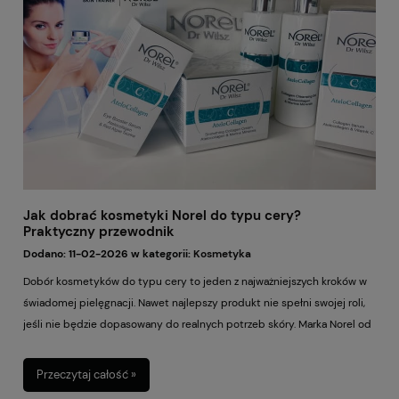
ograniczyć zużycie produktów i skrócić czas wykonywania makijażu.
Jak dobrać kosmetyki Norel do typu cery?
Praktyczny przewodnik
Dodano:
11-02-2026
w kategorii:
Kosmetyka
Dobór kosmetyków do typu cery to jeden z najważniejszych kroków w
świadomej pielęgnacji. Nawet najlepszy produkt nie spełni swojej roli,
jeśli nie będzie dopasowany do realnych potrzeb skóry. Marka Norel od
lat rozwija linie kosmetyczne w taki sposób, aby odpowiadały na
konkretne problemy – od przesuszenia, przez nadreaktywność, aż po
Przeczytaj całość »
utratę jędrności. Dzięki temu łatwiej stworzyć rutynę, która nie jest