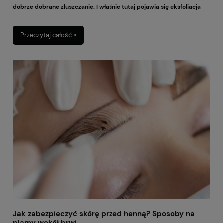
dobrze dobrane złuszczanie. I właśnie tutaj pojawia się eksfoliacja
kwasami, czyli jeden z najpopularniejszych sposobów na poprawę
wyglądu cery – zarówno w domowej pielęgnacji, jak i w gabinecie
Przeczytaj całość »
kosmetycznym. Kwasy kojarzą się czasem z czymś mocnym, a nawet
agresywnym. W praktyce jednak odpowiednio dobrane preparaty
potrafią działać bardzo subtelnie. Pomagają wygładzić skórę,
odświeżyć jej koloryt, zmniejszyć widoczność niedoskonałości i
sprawić, że kosmetyki pielęgnacyjne lepiej „pracują” na skórze.
Ważne jest tylko jedno: kwasy trzeba dobrać do rodzaju cery, jej
potrzeb oraz aktualnej kondycji.
Jak zabezpieczyć skórę przed henną? Sposoby na
plamy wokół brwi