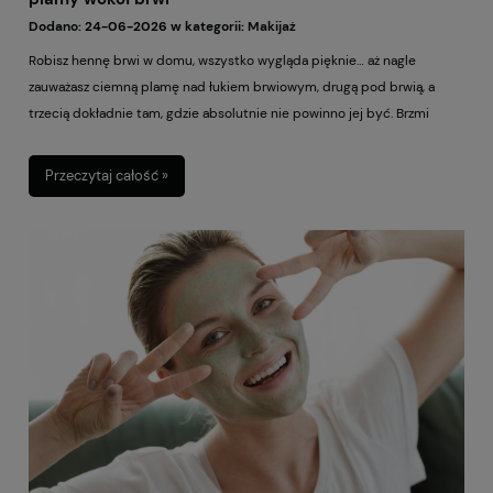
Dodano:
24-06-2026
w kategorii:
Makijaż
Robisz hennę brwi w domu, wszystko wygląda pięknie… aż nagle
zauważasz ciemną plamę nad łukiem brwiowym, drugą pod brwią, a
trzecią dokładnie tam, gdzie absolutnie nie powinno jej być. Brzmi
znajomo? Spokojnie, to klasyk. Henna potrafi cudownie podkreślić brwi,
dodać twarzy wyrazistości i oszczędzić kilka minut przy porannym
Przeczytaj całość »
makijażu. Ale ma też jedną małą wadę: lubi łapać nie tylko włoski, ale też
skórę wokół brwi. Szczególnie wtedy, gdy nakładasz ją pierwszy raz,
robisz to w pośpiechu albo używasz mocno barwiącego produktu.
Dobra wiadomość? Da się temu zapobiec. Wystarczy odpowiednio
przygotować skórę, zabezpieczyć okolice brwi i działać spokojnie. Bez
nerwów, bez paniki i bez późniejszego szorowania twarzy wacikiem.
Zobacz, jak zabezpieczyć skórę przed henną, żeby efekt był czysty,
estetyczny i dokładnie taki, jak sobie wymarzyłaś.