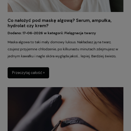
Co nałożyć pod maskę algową? Serum, ampułka,
hydrolat czy krem?
Dodano:
17-06-2026
w kategorii:
Pielęgnacja twarzy
Maska algowa to taki mały domowy luksus. Nakładasz ją na twarz,
czujesz przyjemne chłodzenie, po kilkunastu minutach zdejmujesz w
jednym kawałku i nagle skóra wygląda jakoś… lepiej. Bardziej świeżo,
bardziej gładko, bardziej „spa day”, nawet jeśli cały zabieg zrobiłaś
między praniem a odpisywaniem na wiadomości. Ale jest jedno
Przeczytaj całość »
pytanie, które pojawia się bardzo często: co właściwie nałożyć pod
maskę algową, żeby wykorzystać ją najlepiej? Serum? Ampułkę?
Hydrolat? A może krem? Odpowiedź brzmi: to zależy od tego, czego
potrzebuje Twoja skóra. I właśnie dlatego maski algowe są takie fajne —
możesz dopasować pielęgnację pod siebie. Inaczej potraktujesz cerę
przesuszoną po zimie, inaczej skórę podrażnioną po kwasach, a jeszcze
inaczej twarz, która przed ważnym wyjściem prosi: „daj mi blask,
natychmiast”. Zobacz, co warto nakładać pod maskę algową i jak nie