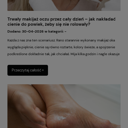
Trwały makijaż oczu przez cały dzień – jak nakładać
cienie do powiek, żeby się nie rolowały?
Dodano:
30-04-2026
w kategorii:
-
Każda z nas zna ten scenariusz. Rano starannie wykonany makijaż oka
wygląda pięknie, cienie są równo roztarte, kolory świeże, a spojrzenie
podkreślone dokładnie tak, jak chciałaś. Mija kilka godzin i nagle okazuje
się, że cień zebrał się w załamaniu powieki, zniknął z zewnętrznego
kącika albo stracił intensywność. Efekt? Makijaż wygląda na zmęczony, a
Przeczytaj całość »
Ty masz ochotę zmyć wszystko i zacząć od nowa. Dobra wiadomość
jest taka, że rolowanie się cieni do powiek nie musi być codziennym
problemem. W większości przypadków winna nie jest sama
kosmetyczka, lecz sposób aplikacji, przygotowanie skóry lub źle
dobrane produkty. Jeśli marzysz o makijażu oczu, który przetrwa pracę,
zakupy, spotkanie z przyjaciółkami, a nawet długi wieczór – ten
poradnik jest właśnie dla Ciebie.