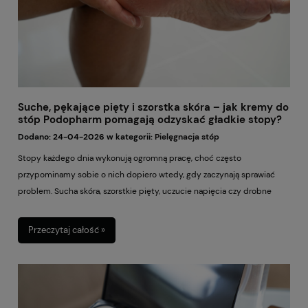
Suche, pękające pięty i szorstka skóra – jak kremy do
stóp Podopharm pomagają odzyskać gładkie stopy?
Dodano:
24-04-2026
w kategorii:
Pielęgnacja stóp
Stopy każdego dnia wykonują ogromną pracę, choć często
przypominamy sobie o nich dopiero wtedy, gdy zaczynają sprawiać
problem. Sucha skóra, szorstkie pięty, uczucie napięcia czy drobne
pęknięcia to sygnały, że pielęgnacja została zepchnięta na dalszy plan.
Wiele kobiet skupia się na twarzy, dłoniach czy włosach, a stopy
Przeczytaj całość »
traktuje jako temat sezonowy – najczęściej tuż przed latem.
Tymczasem zadbane stopy są ważne przez cały rok, nie tylko wtedy,
gdy zakładamy sandały.