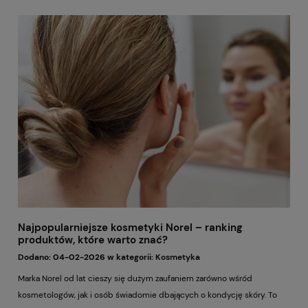
przypadkowa, lecz przemyślana i skuteczna. W tym poradniku
znajdziesz praktyczne wskazówki, które pomogą Ci rozpoznać potrzeby
skóry i dobrać kosmetyki tak, aby pielęgnacja była prosta, logiczna i
dawała widoczne rezultaty.
Najpopularniejsze kosmetyki Norel – ranking
produktów, które warto znać?
Dodano:
04-02-2026
w kategorii:
Kosmetyka
Marka Norel od lat cieszy się dużym zaufaniem zarówno wśród
kosmetologów, jak i osób świadomie dbających o kondycję skóry. To