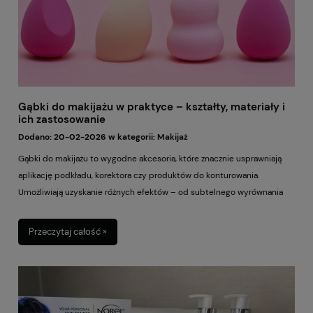
Gąbki do makijażu w praktyce – kształty, materiały i
ich zastosowanie
Dodano:
20-02-2026
w kategorii:
Makijaż
Gąbki do makijażu to wygodne akcesoria, które znacznie usprawniają
aplikację podkładu, korektora czy produktów do konturowania.
Umożliwiają uzyskanie różnych efektów – od subtelnego wyrównania
kolorytu po mocniejsze krycie. Występują w wielu kształtach,
rozmiarach i rodzajach materiału, co przekłada się na sposób pracy z
Przeczytaj całość »
kosmetykiem oraz końcowy rezultat na skórze. W tym artykule
omawiamy najpopularniejsze typy gąbek i podpowiadamy, które
najlepiej sprawdzą się przy konkretnych formułach i technikach
makijażu. Dowiesz się, jak dopasować gąbkę do typu cery,
preferowanego stylu oraz oczekiwanego wykończenia, a przy okazji – jak