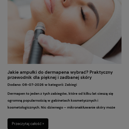
barierę ochronną skóry, poprawiać jej komfort i sprawiać, że cera
wygląda na bardziej wypoczętą. Sekret tkwi jednak w tym, aby nie
wybierać kosmetyku przypadkowo. Innego kremu potrzebuje skóra
sucha i cienka, innego cera mieszana, a jeszcze innego skóra dojrzała z
przebarwieniami lub utratą jędrności.
Jakie ampułki do dermapena wybrać? Praktyczny
przewodnik dla pięknej i zadbanej skóry
Dodano:
08-07-2026
w kategorii:
Zabiegi
Dermapen to jeden z tych zabiegów, które od kilku lat cieszą się
ogromną popularnością w gabinetach kosmetycznych i
kosmetologicznych. Nic dziwnego – mikronakłuwanie skóry może
wspierać jej naturalną regenerację, poprawiać wygląd cery,
wygładzać strukturę naskórka i sprawiać, że skóra prezentuje się
Przeczytaj całość »
świeżej oraz bardziej promiennie. Samo urządzenie to jednak