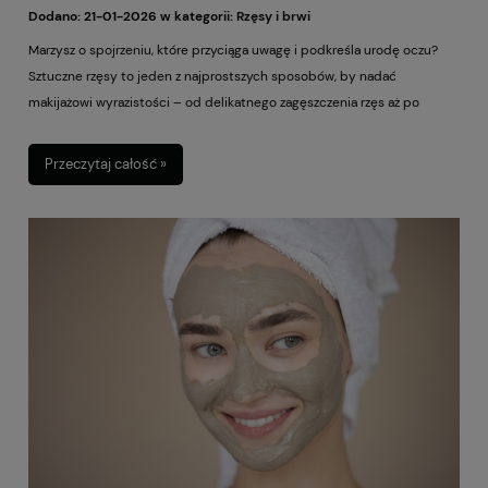
Dodano:
21-01-2026
w kategorii:
Rzęsy i brwi
Marzysz o spojrzeniu, które przyciąga uwagę i podkreśla urodę oczu?
Sztuczne rzęsy to jeden z najprostszych sposobów, by nadać
makijażowi wyrazistości – od delikatnego zagęszczenia rzęs aż po
spektakularny efekt kociego oka. Choć na początku aplikacja może
wydawać się trudna, w praktyce wystarczy odrobina cierpliwości i kilka
Przeczytaj całość »
sprawdzonych trików, aby opanować ją do perfekcji.
W tym poradniku pokażemy Ci, jak prawidłowo przykleić sztuczne rzęsy
na pasku, jak o nie dbać, by móc korzystać z nich więcej niż jeden raz, a
także jak bezpiecznie je usunąć, nie narażając naturalnych rzęs na
osłabienie. Dowiesz się również, jakie rodzaje sztucznych rzęs są
dostępne i jak dobrać je do swoich potrzeb oraz poziomu
doświadczenia. Jeśli do tej pory obawiałaś się sięgnąć po sztuczne
rzęsy – ten tekst pomoże Ci rozwiać wszelkie wątpliwości.