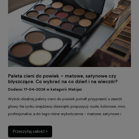
Paleta cieni do powiek – matowe, satynowe czy
błyszczące. Co wybrać na co dzień i na wieczór?
Dodano:
17-04-2026
w kategorii:
Makijaż
Wybór idealnej palety cieni do powiek potrafi przyprawić o zawrót
głowy. Na rynku znajdziesz dziesiątki propozycji: nude, kolorowe, mini,
profesjonalne, a do tego różne wykończenia – matowe, satynowe i
błyszczące. Nic dziwnego, że wiele kobiet zastanawia się, które cienie
sprawdzą się najlepiej na co dzień, a które warto zostawić na wieczorne
Przeczytaj całość »
wyjścia. Prawda jest taka, że nie istnieje jedna uniwersalna odpowiedź.