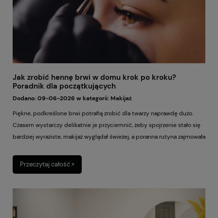
przekombinować.
Jak zrobić hennę brwi w domu krok po kroku?
Poradnik dla początkujących
Dodano:
09-06-2026
w kategorii:
Makijaż
Piękne, podkreślone brwi potrafią zrobić dla twarzy naprawdę dużo.
Czasem wystarczy delikatnie je przyciemnić, żeby spojrzenie stało się
bardziej wyraziste, makijaż wyglądał świeżej, a poranna rutyna zajmowała
o kilka minut mniej. Brzmi kusząco? No pewnie. Henna brwi w domu to
świetna opcja, jeśli lubisz dbać o siebie samodzielnie i chcesz uzyskać
Przeczytaj całość »
naturalny efekt bez codziennego sięgania po kredkę, cień czy żel. Ale —
jak przy każdym kosmetycznym zabiegu DIY — warto wiedzieć, jak
zrobić to dobrze. Bo między pięknie podkreślonymi brwiami a efektem
„o nie, co ja zrobiłam?” czasem jest tylko kilka minut różnicy. Dlatego