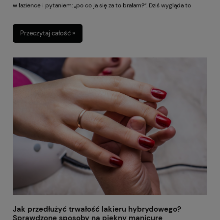
w łazience i pytaniem: „po co ja się za to brałam?”. Dziś wygląda to
zupełnie inaczej. Dostępne są wygodne podgrzewacze do wosku,
gotowe wkłady roll-on, woski w puszce, perełki, granulki i zestawy, które
Przeczytaj całość »
pozwalają wykonać depilację naprawdę komfortowo – nawet wtedy,
gdy dopiero zaczynasz.
Jak przedłużyć trwałość lakieru hybrydowego?
Sprawdzone sposoby na piękny manicure