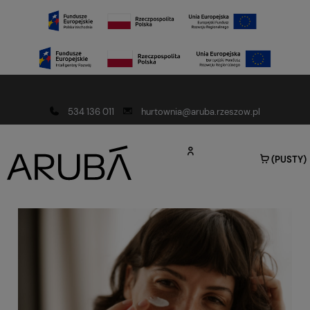
Darmowa dostawa od 150 złotych
534 136 011
hurtownia@aruba.rzeszow.pl
(PUSTY)