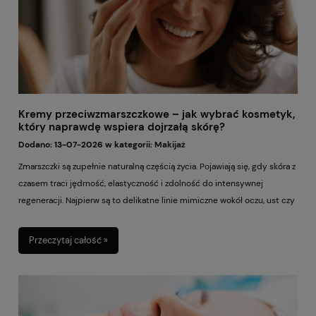
Kremy przeciwzmarszczkowe – jak wybrać kosmetyk,
który naprawdę wspiera dojrzałą skórę?
Dodano:
13-07-2026
w kategorii:
Makijaż
Zmarszczki są zupełnie naturalną częścią życia. Pojawiają się, gdy skóra z
czasem traci jędrność, elastyczność i zdolność do intensywnej
regeneracji. Najpierw są to delikatne linie mimiczne wokół oczu, ust czy
na czole, a później mogą stać się głębsze i bardziej widoczne. Nie
oznacza to jednak, że trzeba z nimi „walczyć” za wszelką cenę. Dużo
Przeczytaj całość »
lepszym podejściem jest mądra, regularna pielęgnacja, która pomaga
skórze wyglądać świeżo, promiennie i zdrowo. Właśnie dlatego kremy
przeciwzmarszczkowe są tak ważnym elementem codziennej
pielęgnacji. Dobrze dobrany krem może nawilżać, wygładzać, wspierać