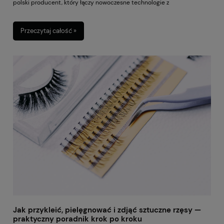
polski producent, który łączy nowoczesne technologie z
dermatologicznym podejściem do pielęgnacji, dzięki czemu wiele
preparatów sprawdza się nie tylko w domowej rutynie, ale również w
Przeczytaj całość »
gabinetach kosmetycznych. Formuły są dopracowane, skoncentrowane
na realnych potrzebach skóry i często odpowiadają na konkretne
problemy – od odwodnienia, przez nadreaktywność, aż po oznaki
starzenia. Poniżej znajdziesz zestawienie kosmetyków, które zdobyły
szczególną popularność. To produkty chętnie polecane przez
specjalistów, dobrze oceniane przez użytkowników i przede wszystkim
skuteczne w codziennej pielęgnacji.
Jak przykleić, pielęgnować i zdjąć sztuczne rzęsy —
praktyczny poradnik krok po kroku