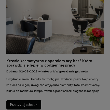
przygotowałyśmy prosty poradnik krok po kroku. Bez stresu, bez
trudnych pojęć i bez presji. Zaparz sobie kawę, przygotuj lusterko i
zobacz, jak zrobić hennę brwi w domu tak, żeby efekt był estetyczny,
kobiecy i dopasowany do Twojej urody.
Krzesło kosmetyczne z oparciem czy bez? Które
sprawdzi się lepiej w codziennej pracy
Dodano:
02-06-2026
w kategorii:
Wyposażenie gabinetu
Urządzanie salonu beauty to trochę jak układanie puzzli. Na pierwszy
rzut oka najwięcej uwagi zabierają duże elementy: fotel kosmetyczny,
biurko do manicure, lampa, frezarka, pochłaniacz, elegancka recepcja
czy piękne półki na kosmetyki. A potem przychodzi codzienność. Kilka
klientek jedna po drugiej, zabieg za zabiegiem, godziny spędzone w
Przeczytaj całość »
pozycji siedzącej i nagle okazuje się, że jedno z najważniejszych miejsc