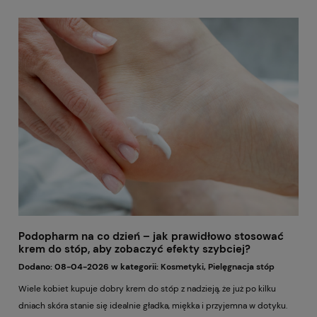
Wszystko zależy od efektu, jaki chcesz osiągnąć, okazji, typu urody i
tego, w czym czujesz się najlepiej. Jedne kobiety kochają delikatne
maty, inne nie wyobrażają sobie makijażu bez rozświetlającego błysku
na powiece. Dobra wiadomość? Nie musisz wybierać tylko jednego
rodzaju. Warto wiedzieć, czym różnią się poszczególne wykończenia i jak
je łączyć, by makijaż wyglądał świeżo, kobieco i stylowo.
Podopharm na co dzień – jak prawidłowo stosować
krem do stóp, aby zobaczyć efekty szybciej?
Dodano:
08-04-2026
w kategorii:
Kosmetyki
,
Pielęgnacja stóp
Wiele kobiet kupuje dobry krem do stóp z nadzieją, że już po kilku
dniach skóra stanie się idealnie gładka, miękka i przyjemna w dotyku.