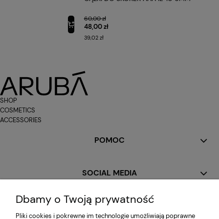
60,00 zł
48,00 zł
39,02 zł
SHOP
COSMETICS
ACCESSORIES
POMOC
SOCIAL MEDIA
Dbamy o Twoją prywatność
MOJE KONTO
Pliki cookies i pokrewne im technologie umożliwiają poprawne