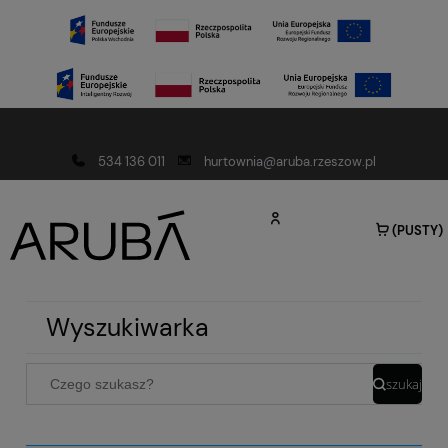
Darmowa dostawa od 150 złotych
534 136 011
hurtownia@aruba.rzeszow.pl
(PUSTY)
Wyszukiwarka
szukaj