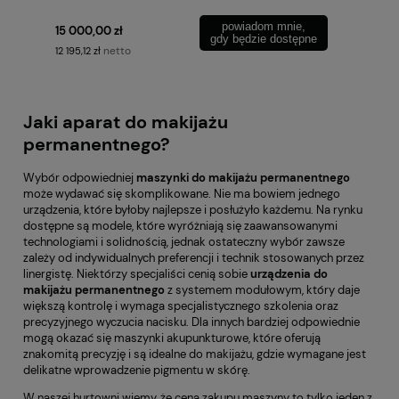
powiadom mnie,
15 000,00 zł
gdy będzie dostępne
netto
12 195,12 zł
Jaki aparat do makijażu
permanentnego?
Wybór odpowiedniej
maszynki do makijażu permanentnego
może wydawać się skomplikowane. Nie ma bowiem jednego
urządzenia, które byłoby najlepsze i posłużyło każdemu. Na rynku
dostępne są modele, które wyróżniają się zaawansowanymi
technologiami i solidnością, jednak ostateczny wybór zawsze
zależy od indywidualnych preferencji i technik stosowanych przez
linergistę. Niektórzy specjaliści cenią sobie
urządzenia do
makijażu permanentnego
z systemem modułowym, który daje
większą kontrolę i wymaga specjalistycznego szkolenia oraz
precyzyjnego wyczucia nacisku. Dla innych bardziej odpowiednie
mogą okazać się maszynki akupunkturowe, które oferują
znakomitą precyzję i są idealne do makijażu, gdzie wymagane jest
delikatne wprowadzenie pigmentu w skórę.
W naszej hurtowni wiemy, że cena zakupu maszyny to tylko jeden z