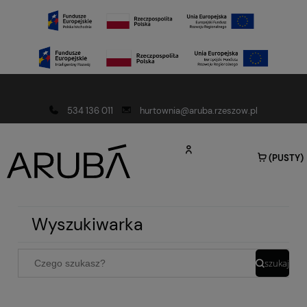
Darmowa dostawa od 150 złotych
534 136 011
hurtownia@aruba.rzeszow.pl
(PUSTY)
Wyszukiwarka
szukaj