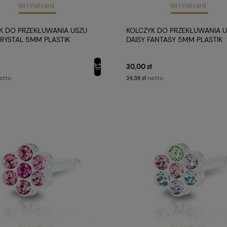
K DO PRZEKŁUWANIA USZU
KOLCZYK DO PRZEKŁUWANIA 
CRYSTAL 5MM PLASTIK
DAISY FANTASY 5MM PLASTIK
ZNY BLOMDAHL
MEDYCZNY BLOMDAHL
30,00 zł
etto
netto
24,39 zł