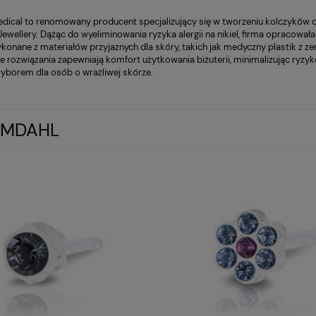
ical to renomowany producent specjalizujący się w tworzeniu kolczyków do p
g Jewellery. Dążąc do wyeliminowania ryzyka alergii na nikiel, firma opracow
konane z materiałów przyjaznych dla skóry, takich jak medyczny plastik z z
 rozwiązania zapewniają komfort użytkowania biżuterii, minimalizując ryzyk
yborem dla osób o wrażliwej skórze.
OMDAHL