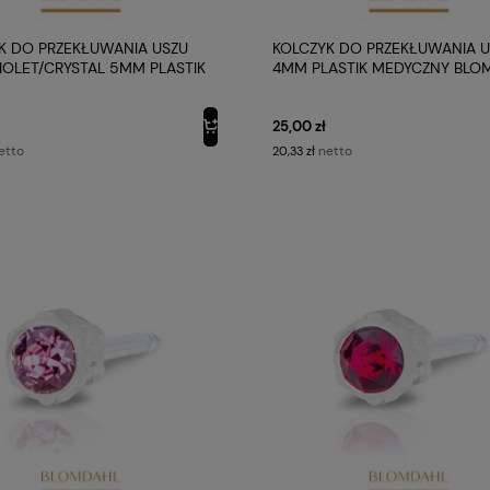
K DO PRZEKŁUWANIA USZU
KOLCZYK DO PRZEKŁUWANIA U
VIOLET/CRYSTAL 5MM PLASTIK
4MM PLASTIK MEDYCZNY BLO
ZNY BLOMDAHL
25,00 zł
etto
netto
20,33 zł