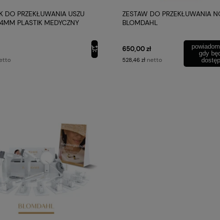
K DO PRZEKŁUWANIA USZU
ZESTAW DO PRZEKŁUWANIA N
 4MM PLASTIK MEDYCZNY
BLOMDAHL
AHL
powiadom
650,00 zł
gdy bę
etto
netto
528,46 zł
dostę