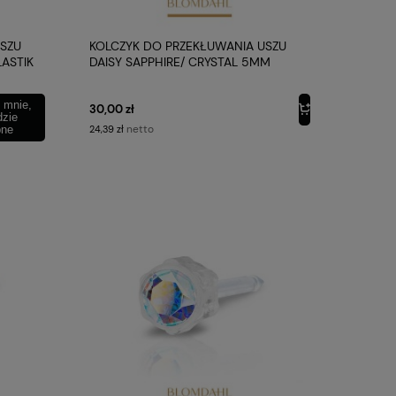
USZU
KOLCZYK DO PRZEKŁUWANIA USZU
LASTIK
DAISY SAPPHIRE/ CRYSTAL 5MM
PLASTIK MEDYCZNY BLOMDAHL
 mnie,
30,00 zł
dzie
netto
pne
24,39 zł