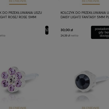
K DO PRZEKŁUWANIA USZU
KOLCZYK DO PRZEKŁUWANIA 
LIGHT ROSE/ ROSE 5MM
DAISY LIGHT/ FANTASY 5MM P
K MEDYCZNY BLOMDAHL
MEDYCZNY BLOMDAHL
powiadom
30,00 zł
gdy bę
etto
netto
24,39 zł
dostę