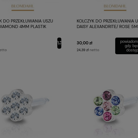
K DO PRZEKŁUWANIA USZU
KOLCZYK DO PRZEKŁUWANIA 
DIAMOND 4MM PLASTIK
DAISY ALEXANDRITE/ ROSE 5
ZNY BLOMDAHL
PLASTIK MEDYCZNY 1SZT BLO
powiadom
30,00 zł
gdy bę
etto
netto
24,39 zł
dostę