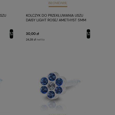
USZU
KOLCZYK DO PRZEKŁUWANIA USZU
DAISY LIGHT ROSE/ AMETHYST 5MM
PLASTIK MEDYCZNY BLOMDAHL
30,00 zł
netto
24,39 zł