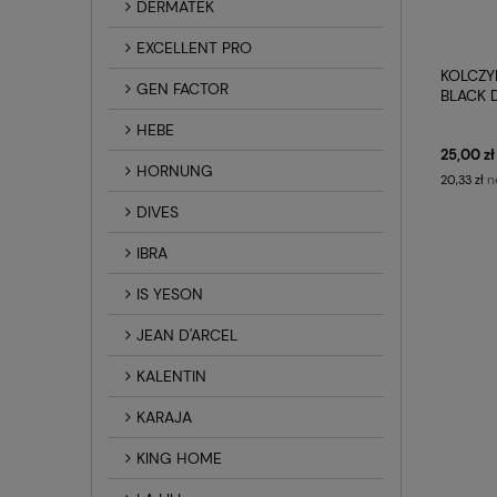
DERMATEK
EXCELLENT PRO
KOLCZY
GEN FACTOR
BLACK 
MEDYC
HEBE
25,00 zł
HORNUNG
n
20,33 zł
DIVES
IBRA
IS YESON
JEAN D'ARCEL
KALENTIN
KARAJA
KING HOME