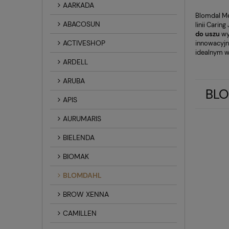
AARKADA
Blomdal Med
ABACOSUN
linii Carin
do uszu
wy
ACTIVESHOP
innowacyjne
idealnym w
ARDELL
ARUBA
BL
APIS
AURUMARIS
BIELENDA
BIOMAK
BLOMDAHL
BROW XENNA
CAMILLEN