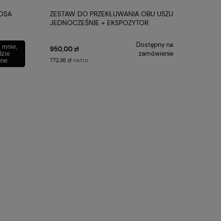
OSA
ZESTAW DO PRZEKŁUWANIA OBU USZU
JEDNOCZEŚNIE + EKSPOZYTOR
BLOMDAHL
Dostępny na
 mnie,
950,00 zł
zamówienie
dzie
netto
pne
772,36 zł