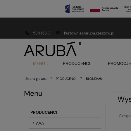
Darmowa dostawa od 150 złotych
534 136 011
hurtownia@aruba.rzeszow.pl
MENU
PRODUCENCI
PROMOCJE
»
»
Strona główna
PRODUCENCI
BLOMDAHL
Menu
Wys
PRODUCENCI
AAA