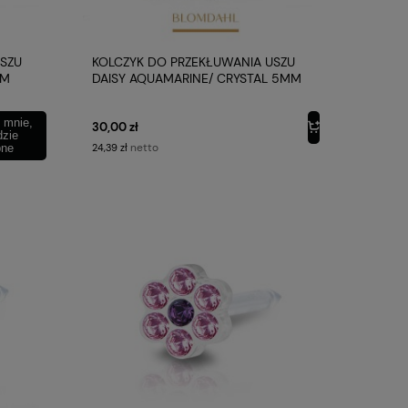
USZU
KOLCZYK DO PRZEKŁUWANIA USZU
MM
DAISY AQUAMARINE/ CRYSTAL 5MM
MDAHL
PLASTIK MEDYCZNY BLOMDAHL
 mnie,
30,00 zł
dzie
netto
pne
24,39 zł