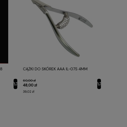
08
CĄŻKI DO SKÓREK AAA IL-07S 4MM
CĄŻKI DO 
60,00 zł
60,00 zł
48,00 zł
48,00 zł
39,02 zł
39,02 zł