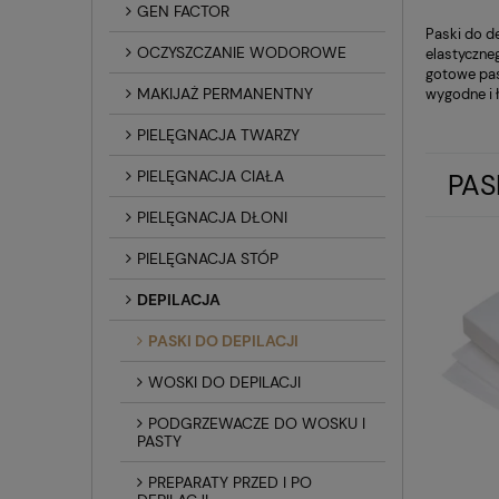
GEN FACTOR
Paski do d
OCZYSZCZANIE WODOROWE
elastyczne
gotowe pas
MAKIJAŻ PERMANENTNY
wygodne i ł
PIELĘGNACJA TWARZY
PIELĘGNACJA CIAŁA
PAS
PIELĘGNACJA DŁONI
PIELĘGNACJA STÓP
DEPILACJA
PASKI DO DEPILACJI
WOSKI DO DEPILACJI
PODGRZEWACZE DO WOSKU I
PASTY
PREPARATY PRZED I PO