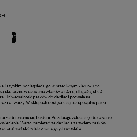
00M
ska i szybkim pociągnięciu go w przeciwnym kierunku do
 są skuteczne w usuwaniu włosów o różnej długości, choć
tra. Uniwersalność pasków do depilacji pozwala na
 oraz na twarzy. W sklepach dostępne są też specjalne paski
rzestrzenianiu się bakterii. Po zabiegu zaleca się stosowanie
erwienienia. Warto pamiętać, że depilacja z użyciem pasków
o podrażnień skóry lub wrastających włosków.