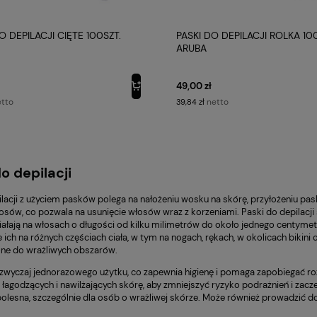
O DEPILACJI CIĘTE 100SZT.
PASKI DO DEPILACJI ROLKA 1
ARUBA
49,00 zł
tto
netto
39,84 zł
o depilacji
ilacji z użyciem pasków polega na nałożeniu wosku na skórę, przyłożeniu pa
osów, co pozwala na usunięcie włosów wraz z korzeniami. Paski do depilacji
działają na włosach o długości od kilku milimetrów do około jednego centyme
ich na różnych częściach ciała, w tym na nogach, rękach, w okolicach bikini
ne do wrażliwych obszarów.
azwyczaj jednorazowego użytku, co zapewnia higienę i pomaga zapobiegać rozp
łagodzących i nawilżających skórę, aby zmniejszyć ryzyko podrażnień i zacz
olesna, szczególnie dla osób o wrażliwej skórze. Może również prowadzić d