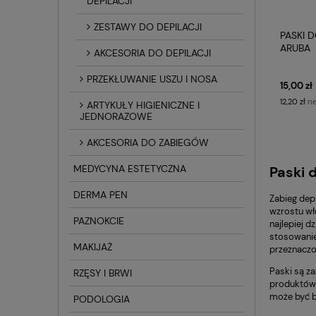
DEPILACJI
ZESTAWY DO DEPILACJI
PASKI D
ARUBA
AKCESORIA DO DEPILACJI
PRZEKŁUWANIE USZU I NOSA
15,00 zł
ne
12,20 zł
ARTYKUŁY HIGIENICZNE I
JEDNORAZOWE
AKCESORIA DO ZABIEGÓW
MEDYCYNA ESTETYCZNA
Paski d
DERMA PEN
Zabieg dep
wzrostu wł
PAZNOKCIE
najlepiej 
stosowanie 
MAKIJAŻ
przeznaczo
Paski są z
RZĘSY I BRWI
produktów 
może być b
PODOLOGIA