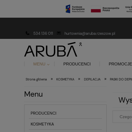
Darmowa dostawa od 150 złotych
534 136 011
hurtownia@aruba.rzeszow.pl
MENU
PRODUCENCI
PROMOCJE
»
»
»
Strona główna
KOSMETYKA
DEPILACJA
PASKI DO DEPI
Menu
Wys
PRODUCENCI
KOSMETYKA