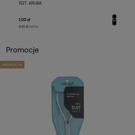
1SZT. ARUBA
1,00 zł
netto
0,81 zł
Promocje
PROMOCJA