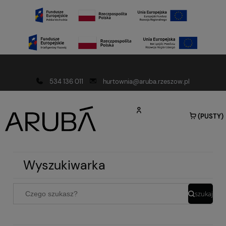
Darmowa dostawa od 150 złotych
534 136 011
hurtownia@aruba.rzeszow.pl
(PUSTY)
Wyszukiwarka
szukaj