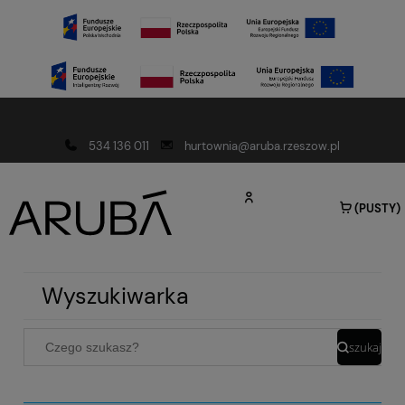
Darmowa dostawa od 150 złotych
534 136 011
hurtownia@aruba.rzeszow.pl
(PUSTY)
Wyszukiwarka
szukaj