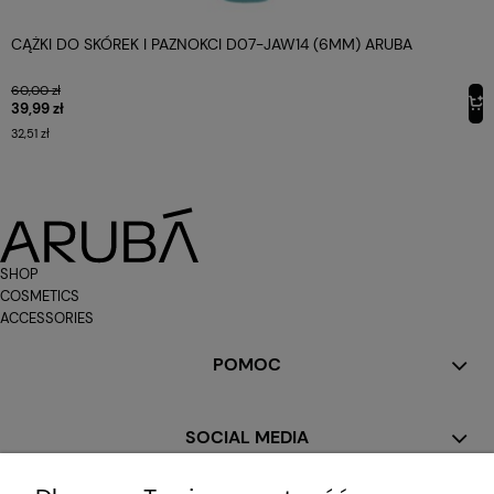
CĄŻKI DO SKÓREK I PAZNOKCI D07-JAW14 (6MM) ARUBA
60,00 zł
39,99 zł
32,51 zł
SHOP
COSMETICS
ACCESSORIES
POMOC
SOCIAL MEDIA