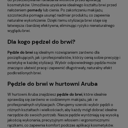
kosmetyków. Umożliwia uzyskanie idealnego kształtu brwi przed
nałożeniem
pomady
lub cienia. Po zakończeniu makijażu,
szczoteczka pomaga usunąć nadmiar produktu, co zapewnia
naturalne wykończenie. Dzięki temu stylizacja brwi staje się
łatwiejsza i bardziej efektywna, eliminując ryzyko nienaturalnego
wyglądu brwi.
Dla kogo pędzel do brwi?
Pędzle do brwi
są idealnym rozwiązaniem zarówno dla
początkujących, jak i profesjonalistów, którzy cenią sobie precyzję i
estetykę w każdej stylizacji. Wybór odpowiedniego pędzla może
znacząco ułatwić pracę i zapewnić długotrwały, naturalny efekt
podkreślonych brwi.
Pędzle do brwi w hurtowni Aruba
W hurtowni Aruba znajdziesz
pędzle do brwi
, które idealnie
sprawdzą się zarówno w codziennym makijażu, jak i w
profesjonalnych stylizacjach. Oferujemy szeroki wybór pędzli o
różnych kształtach i wielkościach, aby każdy mógł dobrać idealne
narzędzie do swoich potrzeb. Nasze pędzle wyróżniają się wysoką
jakością wykonania, precyzyjnym włosiem i ergonomicznymi
rączkami, co zapewnia komfort podczas aplikacji kosmetyków.