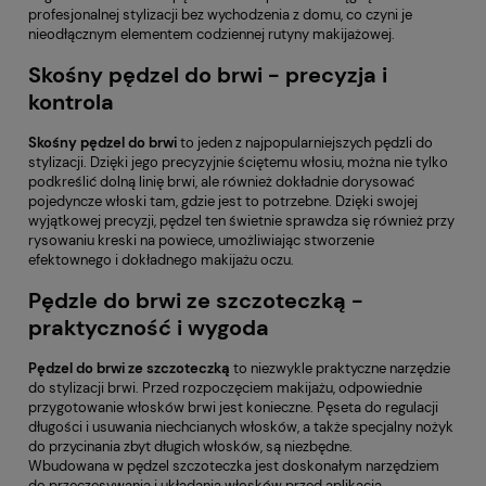
profesjonalnej stylizacji bez wychodzenia z domu, co czyni je
nieodłącznym elementem codziennej rutyny makijażowej.
Skośny pędzel do brwi - precyzja i
kontrola
Skośny pędzel do brwi
to jeden z najpopularniejszych pędzli do
stylizacji. Dzięki jego precyzyjnie ściętemu włosiu, można nie tylko
podkreślić dolną linię brwi, ale również dokładnie dorysować
pojedyncze włoski tam, gdzie jest to potrzebne. Dzięki swojej
wyjątkowej precyzji, pędzel ten świetnie sprawdza się również przy
rysowaniu kreski na powiece, umożliwiając stworzenie
efektownego i dokładnego makijażu oczu.
Pędzle do brwi ze szczoteczką -
praktyczność i wygoda
Pędzel do brwi ze szczoteczką
to niezwykle praktyczne narzędzie
do stylizacji brwi. Przed rozpoczęciem makijażu, odpowiednie
przygotowanie włosków brwi jest konieczne. Pęseta do regulacji
długości i usuwania niechcianych włosków, a także specjalny nożyk
do przycinania zbyt długich włosków, są niezbędne.
Wbudowana w pędzel szczoteczka jest doskonałym narzędziem
do przeczesywania i układania włosków przed aplikacją