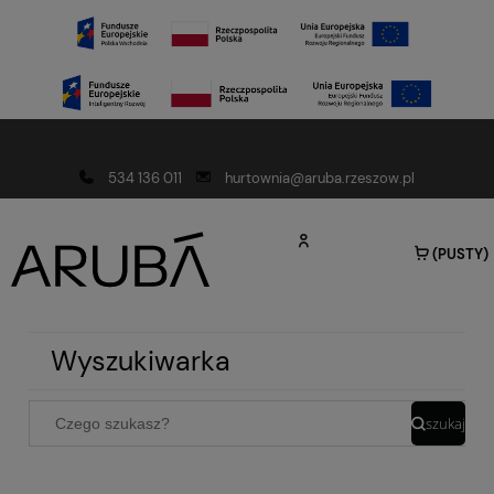
Darmowa dostawa od 150 złotych
534 136 011
hurtownia@aruba.rzeszow.pl
(PUSTY)
Wyszukiwarka
szukaj