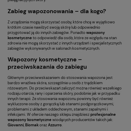
Zabieg wapozonowania – dla kogo?
Z urządzenia mogą skorzystać osoby, które chcą w wyjątkowo
krótkim czasie nawilżyć swoją skórę lub odpowiednio
przygotować ją do innych zabiegów. Ponadto
wapozony
kosmetyczne
to odpowiedź dla osób, które ze względu na stan
zdrowia nie mogą skorzystać z innych urządzeń i specjalistycznych
zabiegów wykonywanych w salonach kosmetycznych.
Wapozony kosmetyczne –
przeciwskazania do zabiegu
Głównym przeciwwskazaniem do stosowania wapozona jest
bardzo wrażliwa skóra, szczególnie u osób z trądzikiem
różowatym. Do przeciwskazań zaliczyć można również wszelkiego
rodzaju otarcia, rany i oparzenia skóry, podobnie jak w przypadku
innych terapii. Ze stosowania wapozonu powinny być również
wykluczone osoby z gorączką lub stanami podgorączkowymi,
problemami z układem oddechowym, stanami zapalnymi i
infekcjami. W ofercie naszego sklepu znajdziesz
profesjonalne
wapozony
kosmetyczne
wiodących producentów takich jak:
Giovanni
,
Biomak
oraz
Azzurro
.