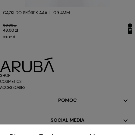
CĄŻKI DO SKÓREK AAA IL-09 4MM
60,00 zł
48,00 zł
39,02 zł
SHOP
COSMETICS
ACCESSORIES
POMOC
SOCIAL MEDIA