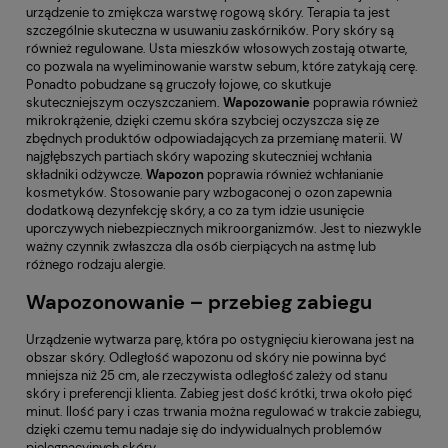
urządzenie to zmiękcza warstwę rogową skóry. Terapia ta jest
szczególnie skuteczna w usuwaniu zaskórników. Pory skóry są
również regulowane. Usta mieszków włosowych zostają otwarte,
co pozwala na wyeliminowanie warstw sebum, które zatykają cerę.
Ponadto pobudzane są gruczoły łojowe, co skutkuje
skuteczniejszym oczyszczaniem.
Wapozowanie
poprawia również
mikrokrążenie, dzięki czemu skóra szybciej oczyszcza się ze
zbędnych produktów odpowiadających za przemianę materii. W
najgłębszych partiach skóry wapozing skuteczniej wchłania
składniki odżywcze.
Wapozon
poprawia również wchłanianie
kosmetyków. Stosowanie pary wzbogaconej o ozon zapewnia
dodatkową dezynfekcję skóry, a co za tym idzie usunięcie
uporczywych niebezpiecznych mikroorganizmów. Jest to niezwykle
ważny czynnik zwłaszcza dla osób cierpiących na astmę lub
różnego rodzaju alergie.
Wapozonowanie – przebieg zabiegu
Urządzenie wytwarza parę, która po ostygnięciu kierowana jest na
obszar skóry. Odległość wapozonu od skóry nie powinna być
mniejsza niż 25 cm, ale rzeczywista odległość zależy od stanu
skóry i preferencji klienta. Zabieg jest dość krótki, trwa około pięć
minut. Ilość pary i czas trwania można regulować w trakcie zabiegu,
dzięki czemu temu nadaje się do indywidualnych problemów
pielęgnacyjnych skóry.