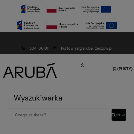
Darmowa dostawa od 150 złotych
534 136 011
hurtownia@aruba.rzeszow.pl
(PUSTY)
Wyszukiwarka
szukaj