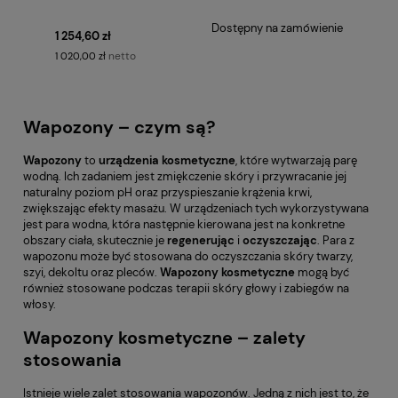
Dostępny na zamówienie
1 254,60 zł
netto
1 020,00 zł
Wapozony – czym są?
Wapozony
to
urządzenia
kosmetyczne
, które wytwarzają parę
wodną. Ich zadaniem jest zmiękczenie skóry i przywracanie jej
naturalny poziom pH oraz przyspieszanie krążenia krwi,
zwiększając efekty masażu. W urządzeniach tych wykorzystywana
jest para wodna, która następnie kierowana jest na konkretne
obszary ciała, skutecznie je
regenerując
i
oczyszczając
. Para z
wapozonu może być stosowana do oczyszczania skóry twarzy,
szyi, dekoltu oraz pleców.
Wapozony kosmetyczne
mogą być
również stosowane podczas terapii skóry głowy i zabiegów na
włosy.
Wapozony kosmetyczne – zalety
stosowania
Istnieje wiele zalet stosowania wapozonów. Jedną z nich jest to, że