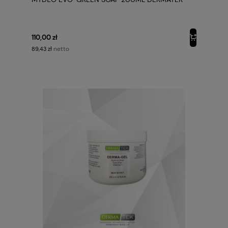
110,00 zł
netto
89,43 zł