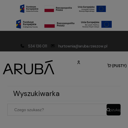
Darmowa dostawa od 150 złotych
534 136 011
hurtownia@aruba.rzeszow.pl
(PUSTY)
Wyszukiwarka
szukaj