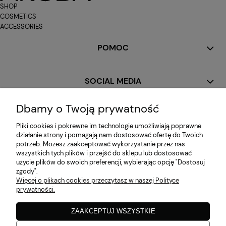
SHOP
COSMETICS
ACCESSORIES
POMOC
SOCIAL MEDIA
Dbamy o Twoją prywatność
MOJE KONTO
Pliki cookies i pokrewne im technologie umożliwiają poprawne
działanie strony i pomagają nam dostosować ofertę do Twoich
potrzeb. Możesz zaakceptować wykorzystanie przez nas
PŁATNOŚCI I DOSTAWA
wszystkich tych plików i przejść do sklepu lub dostosować
użycie plików do swoich preferencji, wybierając opcję "Dostosuj
zgody".
Więcej o plikach cookies przeczytasz w naszej Polityce
INFORMACJE
prywatności.
ZAAKCEPTUJ WSZYSTKIE
O NAS