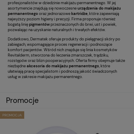
profesjonalistów w dziedzinie makijażu permanentnego. W jej
asortymencie znajdują się nowoczesne
urządzenia do makijażu
permanentnego
oraz jednorazowe
kartridże
, które zapewniają
najwyższy poziom higieny i precyzji. Firma proponuje również
bogatą linię
pigmentów
przeznaczonych do brwi, ust i powiek,
pozwalając na uzyskanie naturalnych i trwałych efektów.
Dodatkowo, Dermatek oferuje produkty do pielęgnacji skóry po
zabiegach, wspomagające proces regeneracji i podnoszące
komfort pacjentów. Wśród nich znajduje się linia kosmetyków
Revitalderm, stworzona do leczenia zmarszczek, trądziku,
rozstępów oraz blizn pooperacyjnych. Oferta firmy obejmuje także
niezbędne
akcesoria do makijażu permanentnego
, które
ułatwiają pracę specjalistom i podnoszą jakość świadczonych
usług w zakresie makijażu permanentnego.
Promocje
PROMOCJA