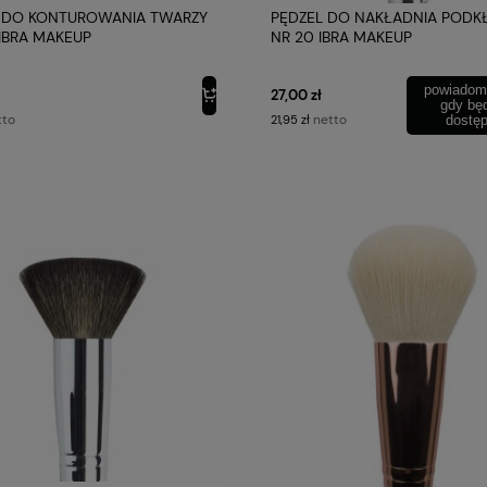
 DO KONTUROWANIA TWARZY
PĘDZEL DO NAKŁADNIA PODK
 IBRA MAKEUP
NR 20 IBRA MAKEUP
powiadom
27,00 zł
gdy bę
tto
netto
21,95 zł
dostę