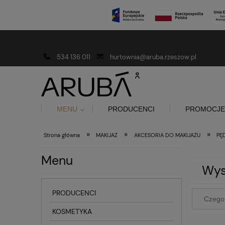
Darmowa dostawa od 150 złotych
534 136 011
hurtownia@aruba.rzeszow.pl
MENU
PRODUCENCI
PROMOCJE
»
»
»
Strona główna
MAKIJAŻ
AKCESORIA DO MAKIJAŻU
PĘ
Menu
Wys
PRODUCENCI
KOSMETYKA