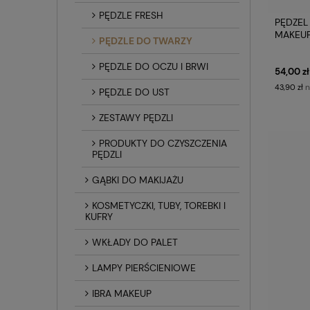
PĘDZLE FRESH
PĘDZEL
MAKEU
PĘDZLE DO TWARZY
PĘDZLE DO OCZU I BRWI
54,00 zł
n
43,90 zł
PĘDZLE DO UST
ZESTAWY PĘDZLI
PRODUKTY DO CZYSZCZENIA
PĘDZLI
GĄBKI DO MAKIJAŻU
KOSMETYCZKI, TUBY, TOREBKI I
KUFRY
WKŁADY DO PALET
LAMPY PIERŚCIENIOWE
IBRA MAKEUP