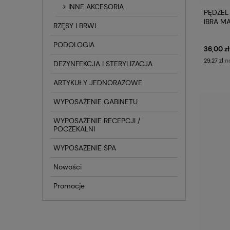
INNE AKCESORIA
PĘDZEL
IBRA M
RZĘSY I BRWI
PODOLOGIA
36,00 zł
n
29,27 zł
DEZYNFEKCJA I STERYLIZACJA
ARTYKUŁY JEDNORAZOWE
WYPOSAŻENIE GABINETU
WYPOSAŻENIE RECEPCJI /
POCZEKALNI
WYPOSAŻENIE SPA
Nowości
Promocje