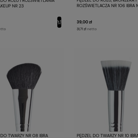
 DO RÓŻU I ROZŚWIETLANIA
ROZŚWIETLACZA NR 106 IBRA
AKEUP NR 23
39,00 zł
netto
tto
31,71 zł
 DO TWARZY NR 08 IBRA
PĘDZEL DO TWARZY NR 10 IBR