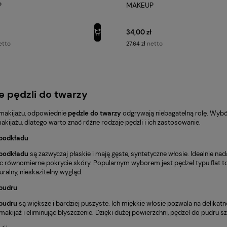
P
MAKEUP
34,00 zł
etto
netto
27,64 zł
e pędzli do twarzy
makijażu, odpowiednie
pędzle
do twarzy
odgrywają niebagatelną rolę. Wybó
ijażu, dlatego warto znać różne rodzaje pędzli i ich zastosowanie.
 podkładu
 podkładu
są zazwyczaj płaskie i mają gęste, syntetyczne włosie. Idealnie na
c równomierne pokrycie skóry. Popularnym wyborem jest pędzel typu flat t
uralny, nieskazitelny wygląd.
 pudru
 pudru
są większe i bardziej puszyste. Ich miękkie włosie pozwala na delik
makijaż i eliminując błyszczenie. Dzięki dużej powierzchni, pędzel do pudru s