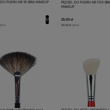
 DO PUDRU NR 18 IBRA MAKEUP
PĘDZEL DO PUDRU NR F09 IBR
MAKEUP
25,00 zł
etto
netto
20,33 zł
PĘDZEL DO RÓŻU, BRONZERA I