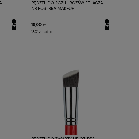
A
PĘDZEL DO RÓŻU I ROZŚWIETLACZA
NR F06 IBRA MAKEUP
16,00 zł
netto
13,01 zł
PĘDZEL DO TWARZY NR 07 IBRA