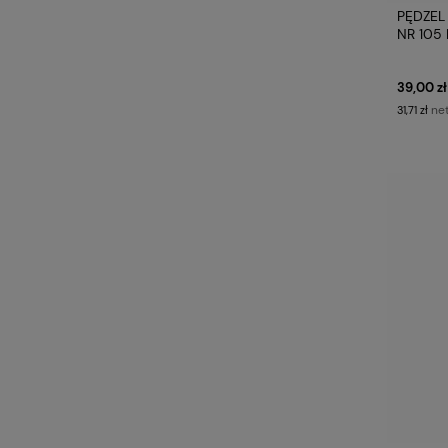
PĘDZEL
NR 105
39,00 zł
ne
31,71 zł