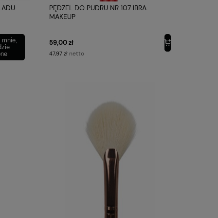
ŁADU
PĘDZEL DO PUDRU NR 107 IBRA
MAKEUP
 mnie,
59,00 zł
dzie
netto
pne
47,97 zł