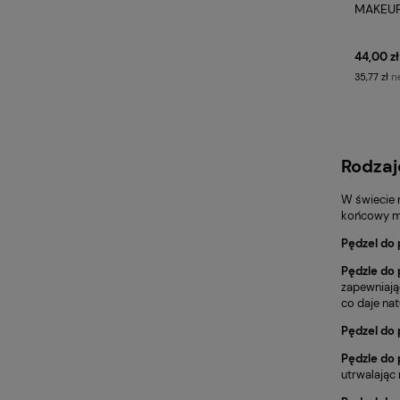
MAKEU
44,00 zł
n
35,77 zł
Rodzaj
W świecie 
końcowy mak
Pędzel do
Pędzle do
zapewniają
co daje nat
Pędzel do
Pędzle do
utrwalając 