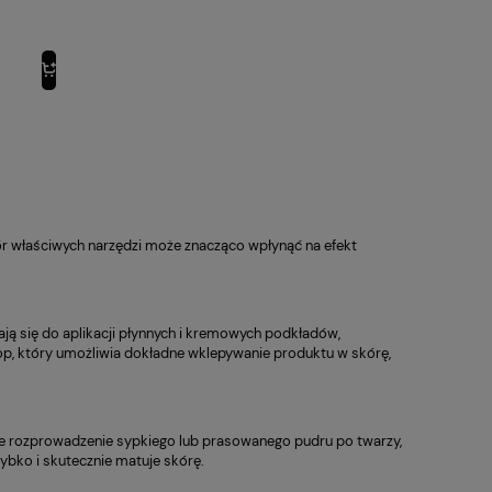
r właściwych narzędzi może znacząco wpłynąć na efekt
dają się do aplikacji płynnych i kremowych podkładów,
op, który umożliwia dokładne wklepywanie produktu w skórę,
atne rozprowadzenie sypkiego lub prasowanego pudru po twarzy,
zybko i skutecznie matuje skórę.