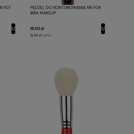
R F07
PĘDZEL DO KONTUROWANIA NR F08
IBRA MAKEUP
19,00 zł
netto
15,45 zł