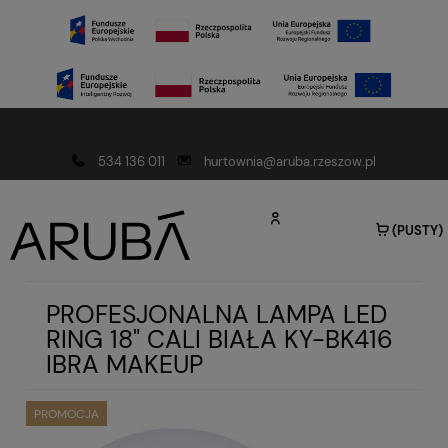
Darmowa dostawa od 150 złotych
534 136 011
hurtownia@aruba.rzeszow.pl
(PUSTY)
PROFESJONALNA LAMPA LED
RING 18" CALI BIAŁA KY-BK416
IBRA MAKEUP
PROMOCJA