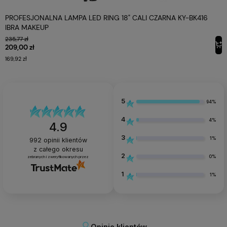
Zasilacz sieciowy
Uchwyt na telefon
PROFESJONALNA LAMPA LED RING 18" CALI CZARNA KY-BK416
Pilot
IBRA MAKEUP
Torbę transportową
235,77 zł
209,00 zł
169,92 zł
Specyfikacja
Profesjonalna lampa LED
NAZWA PRODUKTU
5
94%
ring 18" cali biała KY-
BK416 IBRA MAKEUP
4
4%
4.9
3
1%
992
opinii klientów
IB-LAMPA-5
KOD PRODUKTU
z całego okresu
2
0%
zebranych i zweryfikowanych przez
90 kg, 50 cm, 180 cm, 45
WYBRANE INFORMACJE
1
1%
cm
Opinie klientów