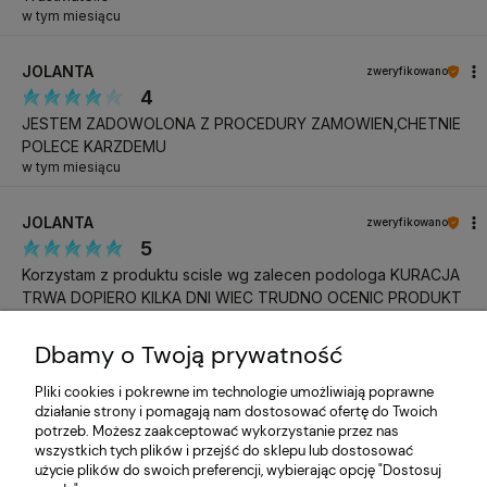
w tym miesiącu
JOLANTA
zweryfikowano
4
JESTEM ZADOWOLONA Z PROCEDURY ZAMOWIEN,CHETNIE
POLECE KARZDEMU
w tym miesiącu
JOLANTA
zweryfikowano
5
Korzystam z produktu scisle wg zalecen podologa KURACJA
TRWA DOPIERO KILKA DNI WIEC TRUDNO OCENIC PRODUKT
w tym miesiącu
Dbamy o Twoją prywatność
Katarzyna
zweryfikowano
Pliki cookies i pokrewne im technologie umożliwiają poprawne
5
działanie strony i pomagają nam dostosować ofertę do Twoich
Do następnego razu, pozdrawiam
potrzeb. Możesz zaakceptować wykorzystanie przez nas
w tym miesiącu
wszystkich tych plików i przejść do sklepu lub dostosować
użycie plików do swoich preferencji, wybierając opcję "Dostosuj