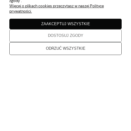
zgody".
Katarzyna
zweryfikowano
Więcej o plikach cookies przeczytasz w naszej Polityce
5
prywatności.
Zgodne z opisem
w tym miesiącu
ZAAKCEPTUJ WSZYSTKIE
DOSTOSUJ ZGODY
Katarzyna
zweryfikowano
5
ODRZUĆ WSZYSTKIE
Jakość bez zarzutu
w tym miesiącu
Katarzyna
zweryfikowano
5
Dziękuję, od dłuższego czasu planowałam zakupy. Przesłane
produkty spełniają moje oczekiwania
w tym miesiącu
Karolina
zweryfikowano
5
Super obsługa, szybka dostawa.