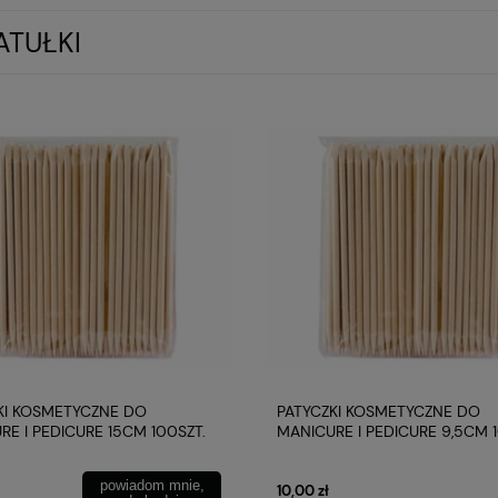
ATUŁKI
KI KOSMETYCZNE DO
PATYCZKI KOSMETYCZNE DO
RE I PEDICURE 15CM 100SZT.
MANICURE I PEDICURE 9,5CM 1
powiadom mnie,
10,00 zł