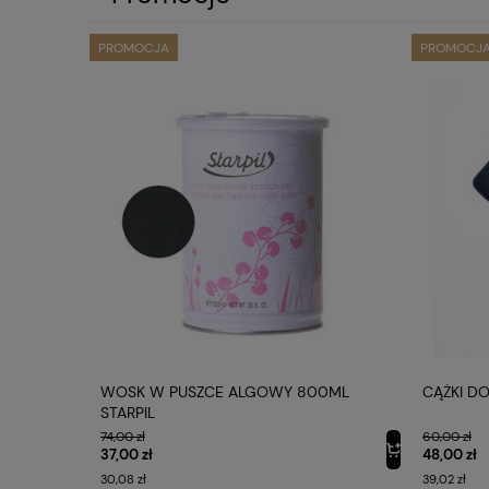
PROMOCJA
PROMOCJ
D07-JAW12
WOSK W PUSZCE ALGOWY 800ML
CĄŻKI D
STARPIL
74,00 zł
60,00 zł
37,00 zł
48,00 zł
30,08 zł
39,02 zł