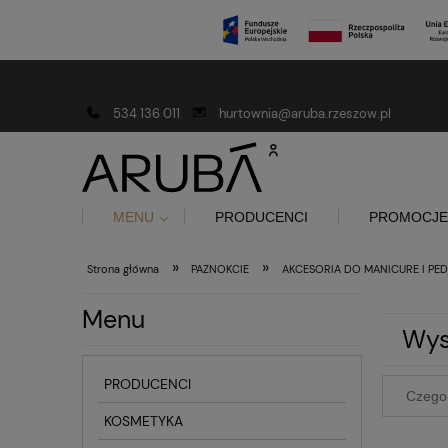
Darmowa dostawa od 150 złotych
534 136 011
hurtownia@aruba.rzeszow.pl
MENU
PRODUCENCI
PROMOCJE
»
»
Strona główna
PAZNOKCIE
AKCESORIA DO MANICURE I PED
Menu
Wys
PRODUCENCI
KOSMETYKA