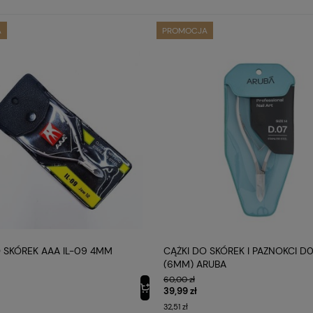
A
PROMOCJA
O SKÓREK AAA IL-09 4MM
CĄŻKI DO SKÓREK I PAZNOKCI D
(6MM) ARUBA
60,00 zł
39,99 zł
32,51 zł