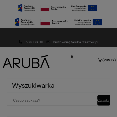
Darmowa dostawa od 150 złotych
534 136 011
hurtownia@aruba.rzeszow.pl
(PUSTY)
Wyszukiwarka
szukaj