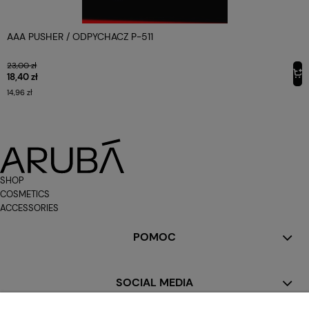
AAA PUSHER / ODPYCHACZ P-511
23,00 zł
18,40 zł
14,96 zł
SHOP
COSMETICS
ACCESSORIES
POMOC
SOCIAL MEDIA