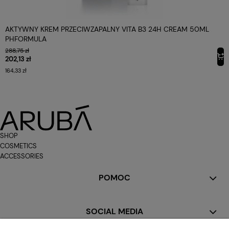
AKTYWNY KREM PRZECIWZAPALNY VITA B3 24H CREAM 50ML
PHFORMULA
288,75 zł
202,13 zł
164,33 zł
SHOP
COSMETICS
ACCESSORIES
POMOC
SOCIAL MEDIA