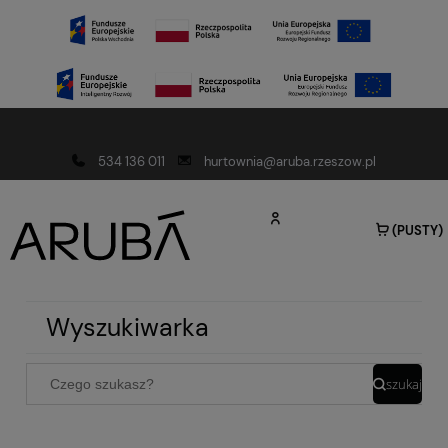
Darmowa dostawa od 150 złotych
534 136 011
hurtownia@aruba.rzeszow.pl
(PUSTY)
Wyszukiwarka
szukaj