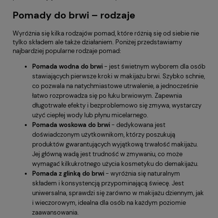
Pomady do brwi – rodzaje
Wyróżnia się kilka rodzajów pomad, które różnią się od siebie nie
tylko składem ale także działaniem. Poniżej przedstawiamy
najbardziej popularne rodzaje pomad:
Pomada wodna do brwi
- jest świetnym wyborem dla osób
stawiających pierwsze kroki w makijażu brwi. Szybko schnie,
co pozwala na natychmiastowe utrwalenie, a jednocześnie
łatwo rozprowadza się po łuku brwiowym. Zapewnia
długotrwałe efekty i bezproblemowo się zmywa, wystarczy
użyć ciepłej wody lub płynu micelarnego.
Pomada woskowa do brwi
- dedykowana jest
doświadczonym użytkownikom, którzy poszukują
produktów gwarantujących wyjątkową trwałość makijażu.
Jej główną wadą jest trudność w zmywaniu, co może
wymagać kilkukrotnego użycia kosmetyku do demakijażu.
Pomada z glinką do brwi
- wyróżnia się naturalnym
składem i konsystencją przypominającą świecę. Jest
uniwersalna, sprawdzi się zarówno w makijażu dziennym, jak
i wieczorowym, idealna dla osób na każdym poziomie
zaawansowania.