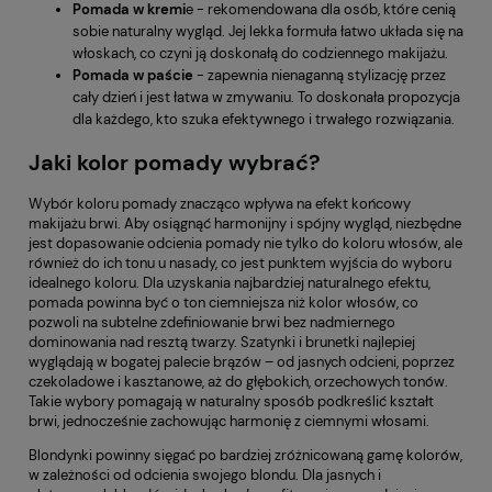
Pomada w kremi
e - rekomendowana dla osób, które cenią
sobie naturalny wygląd. Jej lekka formuła łatwo układa się na
włoskach, co czyni ją doskonałą do codziennego makijażu.
Pomada w paście
- zapewnia nienaganną stylizację przez
cały dzień i jest łatwa w zmywaniu. To doskonała propozycja
dla każdego, kto szuka efektywnego i trwałego rozwiązania.
Jaki kolor pomady wybrać?
Wybór koloru pomady znacząco wpływa na efekt końcowy
makijażu brwi. Aby osiągnąć harmonijny i spójny wygląd, niezbędne
jest dopasowanie odcienia pomady nie tylko do koloru włosów, ale
również do ich tonu u nasady, co jest punktem wyjścia do wyboru
idealnego koloru. Dla uzyskania najbardziej naturalnego efektu,
pomada powinna być o ton ciemniejsza niż kolor włosów, co
pozwoli na subtelne zdefiniowanie brwi bez nadmiernego
dominowania nad resztą twarzy. Szatynki i brunetki najlepiej
wyglądają w bogatej palecie brązów – od jasnych odcieni, poprzez
czekoladowe i kasztanowe, aż do głębokich, orzechowych tonów.
Takie wybory pomagają w naturalny sposób podkreślić kształt
brwi, jednocześnie zachowując harmonię z ciemnymi włosami.
Blondynki powinny sięgać po bardziej zróżnicowaną gamę kolorów,
w zależności od odcienia swojego blondu. Dla jasnych i