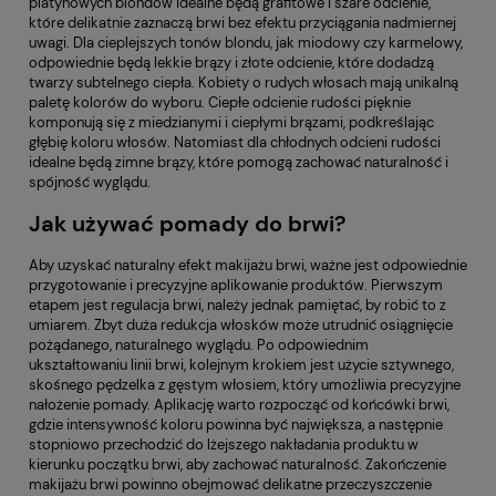
platynowych blondów idealne będą grafitowe i szare odcienie,
które delikatnie zaznaczą brwi bez efektu przyciągania nadmiernej
uwagi. Dla cieplejszych tonów blondu, jak miodowy czy karmelowy,
odpowiednie będą lekkie brązy i złote odcienie, które dodadzą
twarzy subtelnego ciepła. Kobiety o rudych włosach mają unikalną
paletę kolorów do wyboru. Ciepłe odcienie rudości pięknie
komponują się z miedzianymi i ciepłymi brązami, podkreślając
głębię koloru włosów. Natomiast dla chłodnych odcieni rudości
idealne będą zimne brązy, które pomogą zachować naturalność i
spójność wyglądu.
Jak używać pomady do brwi?
Aby uzyskać naturalny efekt makijażu brwi, ważne jest odpowiednie
przygotowanie i precyzyjne aplikowanie produktów. Pierwszym
etapem jest regulacja brwi, należy jednak pamiętać, by robić to z
umiarem. Zbyt duża redukcja włosków może utrudnić osiągnięcie
pożądanego, naturalnego wyglądu. Po odpowiednim
ukształtowaniu linii brwi, kolejnym krokiem jest użycie sztywnego,
skośnego pędzelka z gęstym włosiem, który umożliwia precyzyjne
nałożenie pomady. Aplikację warto rozpocząć od końcówki brwi,
gdzie intensywność koloru powinna być największa, a następnie
stopniowo przechodzić do lżejszego nakładania produktu w
kierunku początku brwi, aby zachować naturalność. Zakończenie
makijażu brwi powinno obejmować delikatne przeczyszczenie