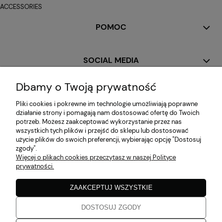
ACCESSORIES
POMOC
SOCIAL MEDIA
Dbamy o Twoją prywatność
MOJE KONTO
Pliki cookies i pokrewne im technologie umożliwiają poprawne
działanie strony i pomagają nam dostosować ofertę do Twoich
potrzeb. Możesz zaakceptować wykorzystanie przez nas
PŁATNOŚCI I DOSTAWA
wszystkich tych plików i przejść do sklepu lub dostosować
użycie plików do swoich preferencji, wybierając opcję "Dostosuj
zgody".
Więcej o plikach cookies przeczytasz w naszej Polityce
INFORMACJE
prywatności.
ZAAKCEPTUJ WSZYSTKIE
O NAS
DOSTOSUJ ZGODY
Zaobserwuj nas!