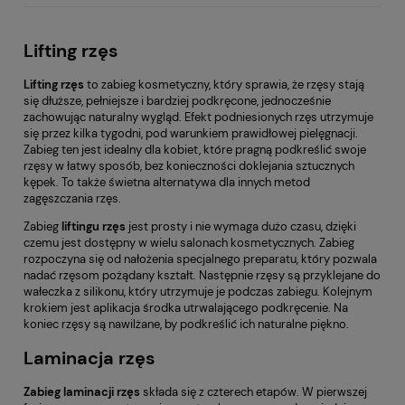
Lifting rzęs
Lifting
rzęs
to zabieg kosmetyczny, który sprawia, że rzęsy stają
się dłuższe, pełniejsze i bardziej podkręcone, jednocześnie
zachowując naturalny wygląd. Efekt podniesionych rzęs utrzymuje
się przez kilka tygodni, pod warunkiem prawidłowej pielęgnacji.
Zabieg ten jest idealny dla kobiet, które pragną podkreślić swoje
rzęsy w łatwy sposób, bez konieczności doklejania sztucznych
kępek. To także świetna alternatywa dla innych metod
zagęszczania rzęs.
Zabieg
liftingu
rzęs
jest prosty i nie wymaga dużo czasu, dzięki
czemu jest dostępny w wielu salonach kosmetycznych. Zabieg
rozpoczyna się od nałożenia specjalnego preparatu, który pozwala
nadać rzęsom pożądany kształt. Następnie rzęsy są przyklejane do
wałeczka z silikonu, który utrzymuje je podczas zabiegu. Kolejnym
krokiem jest aplikacja środka utrwalającego podkręcenie. Na
koniec rzęsy są nawilżane, by podkreślić ich naturalne piękno.
Laminacja rzęs
Zabieg laminacji rzęs
składa się z czterech etapów. W pierwszej