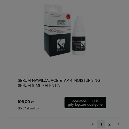
SERUM NAWILŻAJĄCE ETAP 4 MOISTURISING
SERUM 15ML KALENTIN
powiadom mnie,
105,00 zł
gdy będzie dostępne
netto
85,37 zł
1
2