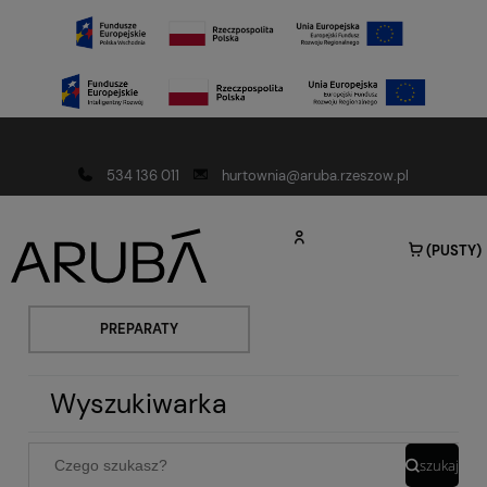
Darmowa dostawa od 150 złotych
534 136 011
hurtownia@aruba.rzeszow.pl
(PUSTY)
PREPARATY
Wyszukiwarka
szukaj