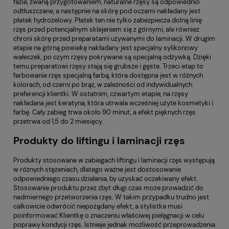
fazie, zwaną przygotowaniem, naturalne rzęsy są odpowiednio
odtłuszczane, a następnie na skórę pod oczami nakładany jest
płatek hydrożelowy. Płatek ten nie tylko zabezpiecza dolną linię
rzęs przed potencjalnym sklejeniem się z górnymi, ale również
chroni skórę przed preparatami używanymi do laminacji. W drugim
etapie na górną powiekę nakładany jest specjalny sylikonowy
wałeczek, po czym rzęsy pokrywane są specjalną odżywką. Dzięki
temu preparatowi rzęsy stają się grubsze i gęste. Trzeci etap to
farbowanie rzęs specjalną farbą, która dostępna jest w różnych
kolorach, od czerni po brąz, w zależności od indywidualnych
preferencji klientki. W ostatnim, czwartym etapie, na rzęsy
nakładana jest keratyna, która utrwala wcześniej użyte kosmetyki i
farbę. Cały zabieg trwa około 90 minut, a efekt pięknych rzęs
przetrwa od 1,5 do 2 miesięcy.
Produkty do liftingu i laminacji rzęs
Produkty stosowane w zabiegach liftingu i laminacji rzęs występują
w różnych stężeniach, dlatego ważne jest dostosowanie
odpowiedniego czasu działania, by uzyskać oczekiwany efekt.
Stosowanie produktu przez zbyt długi czas może prowadzić do
nadmiernego przetworzenia rzęs. W takim przypadku trudno jest
całkowicie odwrócić niepożądany efekt, a stylistka musi
poinformować Klientkę o znaczeniu właściwej pielęgnacji w celu
poprawy kondycji rzęs. Istnieje jednak możliwość przeprowadzenia