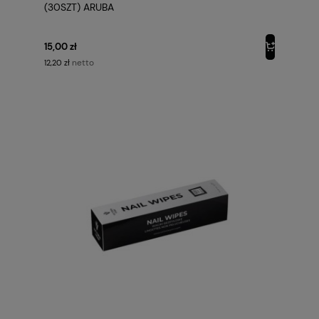
(30SZT) ARUBA
15,00 zł
netto
12,20 zł