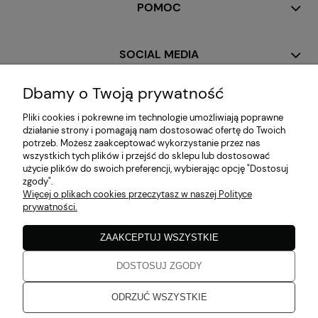
POMOC
SOCIAL MEDIA
Dbamy o Twoją prywatność
MOJE KONTO
Pliki cookies i pokrewne im technologie umożliwiają poprawne
działanie strony i pomagają nam dostosować ofertę do Twoich
potrzeb. Możesz zaakceptować wykorzystanie przez nas
PŁATNOŚCI I DOSTAWA
wszystkich tych plików i przejść do sklepu lub dostosować
użycie plików do swoich preferencji, wybierając opcję "Dostosuj
zgody".
Więcej o plikach cookies przeczytasz w naszej Polityce
INFORMACJE
prywatności.
ZAAKCEPTUJ WSZYSTKIE
O NAS
DOSTOSUJ ZGODY
Zaobserwuj nas!
ODRZUĆ WSZYSTKIE