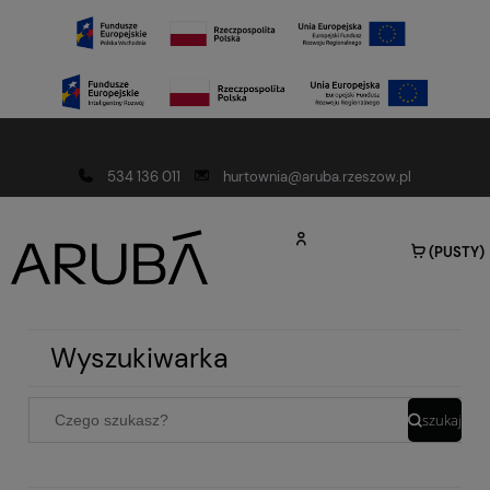
Darmowa dostawa od 150 złotych
534 136 011
hurtownia@aruba.rzeszow.pl
(PUSTY)
Wyszukiwarka
szukaj