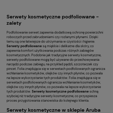
Serwety kosmetyczne podfoliowane -
zalety
Podfoliowanie serwet zapewnia dodatkową ochronę powierzchni
roboczych przed zabrudzeniami czy rozlanymi płynami. Dzięki
temu są one łatwiejsze do utrzymania w czystości i higienie.
Serwety
podfoliowane
są miękkie i delikatne dla skóry, co
zapewnia komfort użytkowania podczas różnych zabiegów
kosmetycznych. Podobnie jak tradycyjne serwety kosmetyczne,
serwety podfoliowane mogą być używane do przechowywania
narzędzi podczas zabiegu, na przykład pędzli, szczoteczek czy
pincet. Folia znajdująca się w serwetach podfoliowanych ogranicza
wchłanianie kosmetyków, olejków czy innych płynów, co pozwala
na lepsze wykorzystanie tych produktów. Folia znajdująca się w
serwetach podfoliowanych ogranicza wchłanianie kosmetyków,
olejków czy innych płynów, co pozwala na lepsze wykorzystanie
tych produktów.
Serwety
kosmetyczne
podfoliowane
schną
szybciej niż tradycyjne serwety kosmetyczne, co przyspiesza
proces przygotowania stanowiska do kolejnego klienta.
Serwety kosmetyczne w sklepie Aruba