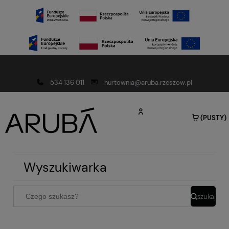
Darmowa dostawa od 150 złotych
534 136 011
hurtownia@aruba.rzeszow.pl
(PUSTY)
Wyszukiwarka
szukaj