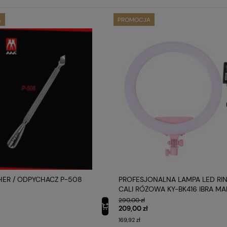
A
PROMOCJA
HER / ODPYCHACZ P-508
PROFESJONALNA LAMPA LED RIN
CALI RÓŻOWA KY-BK416 IBRA M
290,00 zł
209,00 zł
169,92 zł