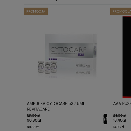
PROMOCJA
PROMOCJ
4MM
AMPUŁKA CYTOCARE 532 5ML
AAA PUS
REVITACARE
121,00 zł
23,00 zł
96,80 zł
18,40 zł
89,63 zł
14,96 zł