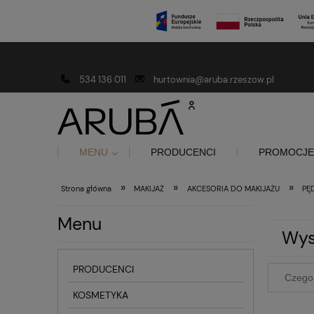
Darmowa dostawa od 150 złotych
534 136 011
hurtownia@aruba.rzeszow.pl
MENU
PRODUCENCI
PROMOCJE
»
»
»
Strona główna
MAKIJAŻ
AKCESORIA DO MAKIJAŻU
PĘ
Menu
Wys
PRODUCENCI
KOSMETYKA