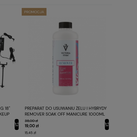
PROMOCJA
PROMOCJA
G 18"
PREPARAT DO USUWANIU ŻELU I HYBRYDY
CĘGI DO P
AKEUP
REMOVER SOAK OFF MANICURE 1000ML
VICTORIA VYNN
38,00 zł
70,00 zł
19,00 zł
56,00 zł
15,45 zł
45,53 zł