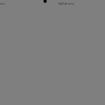
etto
netto
73,17 zł